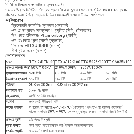
ডিজিটাল সিগন্যাল প্রসেসিং + সুপার মেমরিঃ
সবচেয়ে উন্নত ডিজিটাল সিগন্যাল প্রসেসিং এবং ডুয়াল চ্যানেল প্রযুক্তি ব্যবহার করে।খরচ
বাঁচানোর জন্য বিভিন্ন পণ্যকে বিভিন্ন সংবেদনশীলতায় সেট করা যেতে পারে.
কনফিগারেশন
:
ফ্রিকোয়েন্সি কনভার্টারঃ ড্যানফস (ডেনমার্ক)
এক্স-রে সংগ্রাহকঃ সনাক্তকরণ প্রযুক্তি (ডিটি) (ফিনল্যান্ড)
শিল্প এয়ার কন্ডিশনারঃ Pfannenberg (জার্মানি)
এক্স-রেঃ ভিজে গ্রুপ (মার্কিন যুক্তরাষ্ট্র)
পিএলসিঃ MITSUBISHI (জাপান)
সীমা সুইচঃ ওমরন (জাপান)
স্পেসিফিকেশনঃ
মডেল
TTX-2417K100
TTX-4017K100
TTX-5026K100
TTX-6035K100
এক্স-রে আলোর উৎস
150W/100KV
210W/100KV
350W/100KV
প্রস্থ সনাক্তকরণ
240 মিমি
৪০০ মিমি
৫০০ মিমি
৬০০ মিমি
উচ্চতা সনাক্তকরণ
১৭০ মিমি
১৭০ মিমি
২৬০ মিমি
৩৫০ মিমি
সঠিকতা
SUS বল Φ0.3mm, SUS তারের Φ0.2*2mm
স্থানান্তর গতি
১০-৭০ মি/মিনিট
এইচএমআই
জার্মানি ১৭ ইঞ্চি টাচ স্ক্রিন
সংযোগ
ল্যান পোর্ট, ইউএসবি পোর্ট
কাজের পরিবেশ
অপারেটিং তাপমাত্রাঃ-১০°C~৪০°C ((শীতলীকরণ পদ্ধতিঃএয়ার কন্ডিশন শীতলকরণ),
কাজের আর্দ্রতাঃ 30% ~ 90%, কোনও ডু (আর্দ্রতা নিয়ন্ত্রণঃ আর্দ্রতা বিরোধী ডিভাইস)
এক্স-রে ফুটো
১ মিলিসিভার্ট / ঘন্টা
সুরক্ষা পদ্ধতি
সীসা মুক্ত প্রতিরক্ষামূলক পর্দা (বিচ্ছিন্ন করার জন্য সহজ)
সতর্কতা পদ্ধতি
অ্যাকোস্টো-ওপটিক্যাল অ্যালার্ম