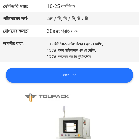
নিয়ন্ত্রণ
ডেলিভারি সময়:
10-25 কার্যদিবস
পরিশোধের শর্ত:
এল / সি, ডি / পি, টি / টি
আমাদের
যোগানের ক্ষমতা:
30set প্রতি মাসে
সাথে
লক্ষণীয় করা:
,
170 মিমি উচ্চতা মেটাল ডিটেক্টর এক্স রে মেশিন
যোগাযোগ
,
150W ধাতব আবিষ্কারক এক্স রে মেশিন
150W কনভেয়র ধরণের সুই ডিটেক্টর
করুন
ভালো দাম
খবর
মামলা
একটি
উদ্ধৃতি