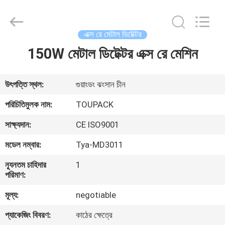
TOUPACK
INTELLIGENT
EQUIPMENT
CO.,
LTD.
এক্স রে মেটাল ডিটেক্টর
All
Rights
Reserved.
150W মেটাল ডিটেক্টর এক্স রে মেশিন
বাড়ি
পণ্য
উৎপত্তি স্থল:
গুয়াংডং ঝংসান চীন
পরিচিতিমুলক নাম:
TOUPACK
আমাদের
সাক্ষ্যদান:
CE ISO9001
সম্পর্কে
মডেল নম্বার:
Tya-MD3011
ন্যূনতম চাহিদার
1
ফ্যাক্টরি
পরিমাণ:
ট্যুর
মূল্য:
negotiable
প্যাকেজিং বিবরণ:
কাঠের ক্ষেত্রে
মান