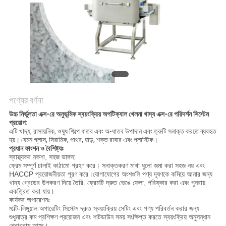
অনুরোধ
করুন
SITEMAP
গোপনীয়তা
পণ্যের বর্ণনা
নীতি
উচ্চ নির্ভুলতা এক্স-রে অনুভূমিক স্বয়ংক্রিয় অপটিক্যাল খেলনা খাদ্য এক্স-রে পরিদর্শন সিস্টেম
প্রয়োগ
:
এটি খাদ্য, রাসায়নিক, ওষুধ শিল্পে ধাতব এবং অ-ধাতব উপাদান এবং ত্রুটি সনাক্ত করতে ব্যবহৃত
হয়। যেমন গ্লাস, সিরামিক, পাথর, হাড়, শক্ত রাবার এবং প্লাস্টিক।
প্রধান ফাংশন ও বৈশিষ্ট্যঃ
স্বাস্থ্যকর নকশা, সহজ ভাঙ্গন
:
ফ্রেম সম্পূর্ণ ঢালাই কাঠামো গ্রহণ করে। সনাক্তকরণ মাথা ধুলো জমা করা সহজ নয় এবং
HACCP প্রয়োজনীয়তা পূরণ করে।যোগাযোগের অংশগুলি পণ্য দূষণকে কমিয়ে আনার জন্য
খাদ্য গ্রেডের উপকরণ দিয়ে তৈরি. ফ্রেমটি দ্রুত ভেঙে ফেলা, পরিষ্কার করা এবং পুনরায়
একত্রিত করা যায়।
কার্যকর অপারেশনঃ
মাল্টি-লিঙ্গুয়াল অপারেটিং সিস্টেম দ্রুত স্বয়ংক্রিয় সেটিং এবং পণ্য পরিবর্তন করার জন্য
শুধুমাত্র কম প্রশিক্ষণ প্রয়োজন এবং শাটডাউন সময় সংক্ষিপ্ত করতে স্বয়ংক্রিয় অনুসন্ধান
প্রোগ্রাম আছে।