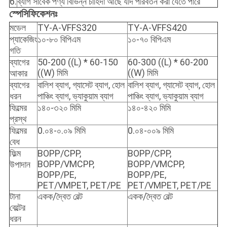
6.
ব্যাগ সাবেক পণ্য বিভিন্ন চাহিদা আছে যদি পরিবর্তন করা যেতে পারে
স্পেসিফিকেশনঃ
মডেল
TY-A-VFFS320
TY-A-VFFS420
প্যাকেজিং
১০-৮০ বিপিএম
১০-৭০ বিপিএম
গতি
ব্যাগের
50-200 ((L) * 60-150
60-300 ((L) * 60-200
((W) মিমি
((W) মিমি
আকার
ব্যাগের
বালিশ ব্যাগ, গ্যাসেট ব্যাগ, হোল
বালিশ ব্যাগ, গ্যাসেট ব্যাগ, হোল
ধরন
পাঞ্চিং ব্যাগ, ভ্যাকুয়াম ব্যাগ
পাঞ্চিং ব্যাগ, ভ্যাকুয়াম ব্যাগ
ফিল্মের
১৪০-৩২০ মিমি
১৪০-৪২০ মিমি
প্রস্থ
ফিল্মের
0.০৪-০.০৯ মিমি
0.০৪-০০৯ মিমি
বেধ
ফিল্ম
BOPP/CPP,
BOPP/CPP,
BOPP/VMCPP,
BOPP/VMCPP,
উপাদান
BOPP/PE,
BOPP/PE,
PET/VMPET, PET/PE
PET/VMPET, PET/PE
টানা
একক/দ্বৈত বেল্ট
একক/দ্বৈত বেল্ট
বেল্টের
ধরন