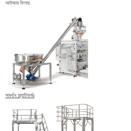
আউজার ফিলার:
সমর্থন প্ল্যাটফর্মঃ