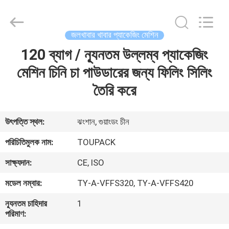
TOUPACK
INTELLIGENT
EQUIPMENT
CO.,
LTD.
জলখাবার খাবার প্যাকেজিং মেশিন
All
Rights
Reserved.
120 ব্যাগ / ন্যূনতম উল্লম্ব প্যাকেজিং
বাড়ি
মেশিন চিনি চা পাউডারের জন্য ফিলিং সিলিং
পণ্য
তৈরি করে
আমাদের
উৎপত্তি স্থল:
ঝংশান, গুয়াংডং চীন
সম্পর্কে
পরিচিতিমুলক নাম:
TOUPACK
সাক্ষ্যদান:
CE, ISO
ফ্যাক্টরি
মডেল নম্বার:
TY-A-VFFS320, TY-A-VFFS420
ট্যুর
ন্যূনতম চাহিদার
1
পরিমাণ:
মান