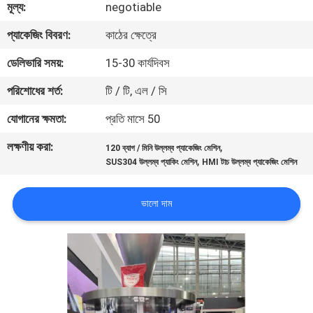
মূল্য:
negotiable
নিয়ন্ত্রণ
প্যাকেজিং বিবরণ:
কাঠের ক্ষেত্রে
আমাদের
ডেলিভারি সময়:
15-30 কার্যদিবস
সাথে
পরিশোধের শর্ত:
টি / টি, এল / সি
যোগাযোগ
যোগানের ক্ষমতা:
প্রতি মাসে 50
করুন
লক্ষণীয় করা:
,
120 ব্যাগ / মিনি উল্লম্ব প্যাকেজিং মেশিন
,
SUS304 উল্লম্ব প্যাকিং মেশিন
HMI টাচ উল্লম্ব প্যাকেজিং মেশিন
খবর
ভালো দাম
মামলা
একটি
উদ্ধৃতি