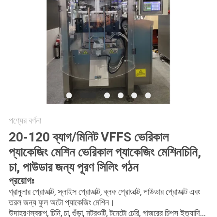
অনুরোধ
করুন
SITEMAP
গোপনীয়তা
নীতি
পণ্যের বর্ণনা
20-120 ব্যাগ/মিনিট VFFS ভেরিকাল
প্যাকেজিং মেশিন ভেরিকাল প্যাকেজিং মেশিন
চিনি,
চা, পাউডার জন্য পূরণ সিলিং গঠন
প্রয়োগঃ
গ্রানুলার প্রোডাক্ট, স্লাইস প্রোডাক্ট, ব্লক প্রোডাক্ট, পাউডার প্রোডাক্ট এবং
তরল জন্য ফুল অটো প্যাকেজিং মেশিন।
উদাহরণস্বরূপ, চিনি, চা, গুঁড়া, মটরশুটি, টমেটো চেরি, গাজরের চিপস ইত্যাদি...