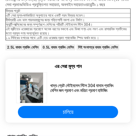
সেবা প্রদানঃভিডিও প্রযুক্তিগত সহায়তা, অনলাইন সহায়তাওয়ারেন্টিঃ ১ বছর
বিক্রয় পয়েন্ট:
এটি সেরা মূল্য-কার্যকারিতা অনুপাতের সাথে একটি গরম বিক্রয় মডেল।
দীর্ঘস্থায়ী এবং ভাল পারফরম্যান্সের জন্য শক্তিশালী নকশা এবং নির্মাণ।
অ্যান্টি-অক্সিজেনের জন্য সম্পূর্ণরূপে মেশিনের শরীরটি স্টেইনলেস স্টিল 304।
এই মাল্টিহেড ওয়েজারের প্রয়োগে অনেক ধরণের শুকনো এবং ভিজা পণ্য এবং লবণ এবং রাসায়নিক স্ফটিকের
মতো গ্রানুল পণ্য অন্তর্ভুক্ত রয়েছে।
১.৬ লিটারের হপারের সাথে ১৪টি হেড ওয়েজার দ্রুত প্যাকেজিং স্পিড অর্জন করে ।
2.5L বাদাম প্যাকিং মেশিন
0.5L বাদাম প্যাকিং মেশিন
সিই শংসাপত্র বাদাম প্যাকিং মেশিন
এর সেরা মূল্য পান
খাদ্য গ্রেট স্টেইনলেস স্টিল 304 বাদাম প্যাকিং
মেশিন জল প্রমাণ এবং মরিচা প্রমাণ হাউজিং
চালিয়ে