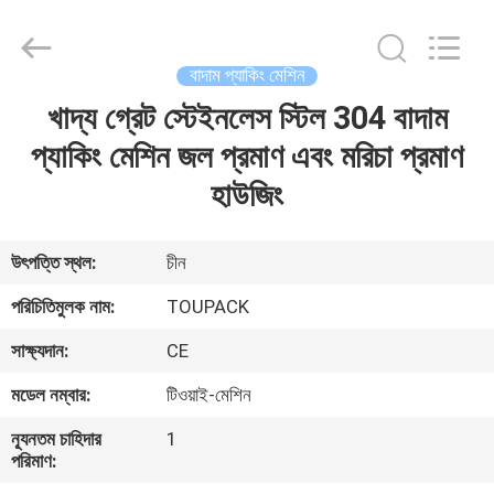
TOUPACK
INTELLIGENT
EQUIPMENT
CO.,
LTD.
বাদাম প্যাকিং মেশিন
All
Rights
Reserved.
খাদ্য গ্রেট স্টেইনলেস স্টিল 304 বাদাম
বাড়ি
প্যাকিং মেশিন জল প্রমাণ এবং মরিচা প্রমাণ
পণ্য
হাউজিং
আমাদের
উৎপত্তি স্থল:
চীন
সম্পর্কে
পরিচিতিমুলক নাম:
TOUPACK
সাক্ষ্যদান:
CE
ফ্যাক্টরি
মডেল নম্বার:
টিওয়াই-মেশিন
ট্যুর
ন্যূনতম চাহিদার
1
পরিমাণ:
মান