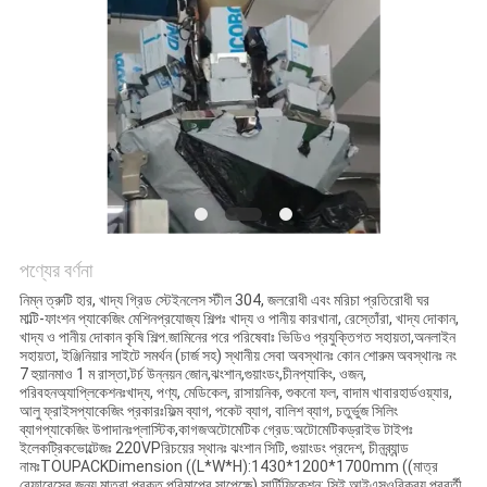
অনুরোধ
করুন
SITEMAP
গোপনীয়তা
নীতি
পণ্যের বর্ণনা
নিম্ন ত্রুটি হার, খাদ্য গ্রিড স্টেইনলেস স্টীল 304, জলরোধী এবং মরিচা প্রতিরোধী ঘর
মাল্টি-ফাংশন প্যাকেজিং মেশিনপ্রযোজ্য শিল্পঃ খাদ্য ও পানীয় কারখানা, রেস্তোঁরা, খাদ্য দোকান,
খাদ্য ও পানীয় দোকান কৃষি শিল্প.জামিনের পরে পরিষেবাঃ ভিডিও প্রযুক্তিগত সহায়তা,অনলাইন
সহায়তা, ইঞ্জিনিয়ার সাইটে সমর্থন (চার্জ সহ) স্থানীয় সেবা অবস্থানঃ কোন শোরুম অবস্থানঃ নং
7 হুয়ানমাও 1 ম রাস্তা,টর্চ উন্নয়ন জোন,ঝংশান,গুয়াংডং,চীনপ্যাকিং, ওজন,
পরিবহনঅ্যাপ্লিকেশনঃখাদ্য, পণ্য, মেডিকেল, রাসায়নিক, শুকনো ফল, বাদাম খাবারহার্ডওয়্যার,
আলু ফ্রাইসপ্যাকেজিং প্রকারঃফিল্ম ব্যাগ, পকেট ব্যাগ, বালিশ ব্যাগ, চতুর্ভুজ সিলিং
ব্যাগপ্যাকেজিং উপাদানঃপ্লাস্টিক,কাগজঅটোমেটিক গ্রেড:অটোমেটিকড্রাইভ টাইপঃ
ইলেকট্রিকভোল্টেজঃ 220VPরিচয়ের স্থানঃ ঝংশান সিটি, গুয়াংডং প্রদেশ, চীনব্র্যান্ড
নামঃTOUPACKDimension ((L*W*H):1430*1200*1700mm ((মাত্র
রেফারেন্সের জন্য মাত্রা,প্রকৃত পরিমাপের সাপেক্ষে) সার্টিফিকেশন: সিই আইএসওবিক্রয় পরবর্তী