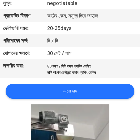
মূল্য:
negotiatable
নিয়ন্ত্রণ
প্যাকেজিং বিবরণ:
কাঠের কেস, সমুদ্র দিয়ে জাহাজ
আমাদের
ডেলিভারি সময়:
20-35days
সাথে
পরিশোধের শর্ত:
টি / টি
যোগাযোগ
যোগানের ক্ষমতা:
30 সেট / মাস
করুন
লক্ষণীয় করা:
,
80 ব্যাগ / মিনি বাদাম প্যাকিং মেশিন
মাল্টি ফাংশন রেস্টুরেন্ট বাদাম প্যাকিং মেশিন
খবর
ভালো দাম
মামলা
একটি
উদ্ধৃতি