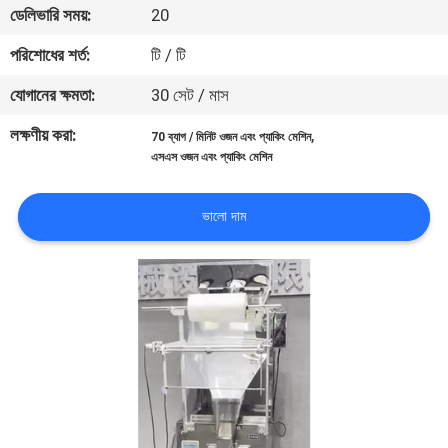
ডেলিভারি সময়:
20
নিয়ন্ত্রণ
পরিশোধের শর্ত:
টি / টি
আমাদের
যোগানের ক্ষমতা:
30 সেট / মাস
সাথে
লক্ষণীয় করা:
,
70 ব্যাগ / মিনিট ওজন এবং প্যাকিং মেশিন
যোগাযোগ
এসএস ওজন এবং প্যাকিং মেশিন
করুন
ভালো দাম
খবর
মামলা
একটি
উদ্ধৃতি