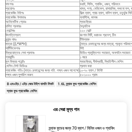
ফাংশনঃ
ভরাট, সিলিং, প্যাকিং, ওজন, পরিবহন
প্রয়োগঃ
খাদ্য, পণ্য, মেডিকেল, রাসায়নিক, শুকনো ফল, বাদ
প্যাকেজিং টাইপঃ
ফিল্ম ব্যাগ, প্যাচ ব্যাগ, বালিশ ব্যাগ, চতুর্ভুজ সি
প্যাকেজিং উপাদানঃ
প্লাস্টিক, কাগজ
অটোমেটিক গ্রেডঃ
স্বয়ংক্রিয়
চালিত প্রকারঃ
বৈদ্যুতিক
ভোল্টেজঃ
২২০ ভোল্ট
উৎপত্তিস্থল:
ঝংশান সিটি, গুয়াংডং প্রদেশ, চীন
ব্র্যান্ড নামঃ
টিউপ্যাক
মাত্রা ((L*W*H):
(মাত্র রেফারেন্সের জন্য মাত্রা, প্রকৃত পরিমাপ
সার্টিফিকেশনঃ
সিই
বিক্রয়োত্তর সেবা প্রদানঃ
ভিডিও প্রযুক্তিগত সহায়তা, অনলাইন সহায়তা
গ্যারান্টিঃ
১ বছর
মূল বিক্রয় পয়েন্টঃ
স্বয়ংক্রিয়, দীর্ঘস্থায়ী, স্থিতিশীল মেশিন
মেশিন টেস্ট ভিডিওঃ
প্রদান করা
প্যাকেজিং গতিঃ (মাত্র রেফারেন্সের জন্য গতি. লক্ষ্য ওজন সাপেক্ষে)
১০-৭০ ব্যাগ / মিনিট
লক্ষ্য ওজন সুপারিশ করুন:
৫০-১০০০ গ্রাম
8 এমএইচ / এইচ জেড টাইপ বালতি লিফট
1.6L স্ন্যাক ফুড প্যাকেজিং মেশিন
স্নাক ফুড প্যাকেজিং মেশিন
এর সেরা মূল্য পান
স্ন্যাক ফুডের জন্য 70 ব্যাগ / মিনিম ওজন ও প্যাকিং