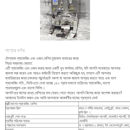
অনুরোধ
করুন
SITEMAP
গোপনীয়তা
পণ্যের বর্ণনা
নীতি
টোপ্যাক প্যাকেজিং এবং ওজন মেশিন স্ন্যাকস খাবারের জন্য
প্রিয় সম্ভাব্য ক্রেতা:
এটি প্যাকেজিং এবং ওজন করার জন্য একটি খুব কার্যকর মেশিন, যদি আপনি সবেমাত্র আপনার
ব্যবসা শুরু করেন এবং আরও কর্মচারী নিয়োগ করতে অনিচ্ছুক হন, তাহলে এটি আপনার
ক্যারিয়ারের জন্য চমৎকার পছন্দ!ছোট নকশা যা অনেক জায়গা সাশ্রয় করতে পারে এবং ভাল
প্যাকেজিং গতি , ভিডিওতে দেখা যাচ্ছে ১৫০ গ্রাম শুকনো তারিখের প্যাকেজিং, ভালো
পারফরম্যান্স এবং ভালো সিলিং।
আপনি ছয় মাসের মধ্যে মেশিনের দাম ফেরত পেতে পারেন. আপনি কিসের জন্য অপেক্ষা করছেন?
আমাদের ইমেইল করুন এবং আমি আপনাকে আকর্ষণীয় দামের প্রস্তাব দেব!
মাল্টি-ফাংশন প্যাকেজিং মেশিন
প্রযোজ্য শিল্প:
খাদ্য ও পানীয় কারখানা, রেস্টুরেন্ট, খাদ্য দোকা
কৃষি শিল্প ।
ওয়ারেন্টি সেবা পরেঃ
ভিডিও টেকনিক্যাল সাপোর্ট, অনলাইন সাপোর্ট, ইঞ্জ
স্থানীয় পরিষেবা স্থানঃ
কোনটিই
শোরুমের অবস্থান:
নং ৭ হুয়ানমাও ১ রাস্তা, টর্চ ডেভেলপমেন্ট জোন,
অবস্থা:
নতুন