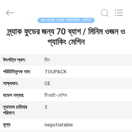
TOUPACK
INTELLIGENT
EQUIPMENT
CO.,
LTD.
জলখাবার খাবার প্যাকেজিং মেশিন
All
Rights
Reserved.
স্ন্যাক ফুডের জন্য 70 ব্যাগ / মিনিম ওজন ও
বাড়ি
প্যাকিং মেশিন
পণ্য
উৎপত্তি স্থল:
চীন
আমাদের
পরিচিতিমুলক নাম:
TOUPACK
সম্পর্কে
সাক্ষ্যদান:
CE
মডেল নম্বার:
টিওয়াই-মেশিন
ফ্যাক্টরি
ন্যূনতম চাহিদার
3
ট্যুর
পরিমাণ:
মূল্য:
negotiatable
মান