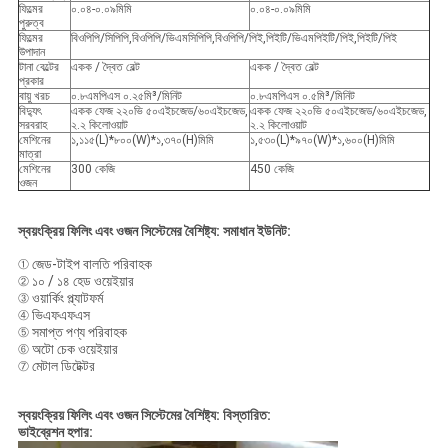
ফিল্মের
০.০৪-০.০৯মিমি
০.০৪-০.০৯মিমি
পুরুত্ব
ফিল্মের
বিওপিপি/সিপিপি,বিওপিপি/ভিএমসিপিপি,বিওপিপি/পিই,পিইটি/ভিএমপিইটি/পিই,পিইটি/পিই
উপাদান
টানা বেল্টের
একক / দ্বৈত বেল্ট
একক / দ্বৈত বেল্ট
প্রকার
বায়ু খরচ
০.৮এমপিএস ০.২৫মি³/মিনিট
০.৮এমপিএস ০.৫মি³/মিনিট
বিদ্যুৎ
একক ফেজ ২২০ভি ৫০এইচজেড/৬০এইচজেড,
একক ফেজ ২২০ভি ৫০এইচজেড/৬০এইচজেড,
সরবরাহ
২.২ কিলোওয়াট
২.২ কিলোওয়াট
মেশিনের
১,১১৫(L)*৮০০(W)*১,৩৭০(H)মিমি
১,৫৩০(L)*৯৭০(W)*১,৬০০(H)মিমি
মাত্রা
মেশিনের
300 কেজি
450 কেজি
ওজন
স্বয়ংক্রিয় ফিলিং এবং ওজন সিস্টেমের বৈশিষ্ট্য: সমাধান ইউনিট:
① জেড-টাইপ বালতি পরিবাহক
② ১০ / ১৪ হেড ওয়েইয়ার
③ ওয়ার্কিং প্ল্যাটফর্ম
④ ভিএফএফএস
⑤ সমাপ্ত পণ্য পরিবাহক
⑥ অটো চেক ওয়েইয়ার
⑦ মেটাল ডিটেক্টর
স্বয়ংক্রিয় ফিলিং এবং ওজন সিস্টেমের বৈশিষ্ট্য: বিস্তারিত:
ভাইব্রেশন হপার: