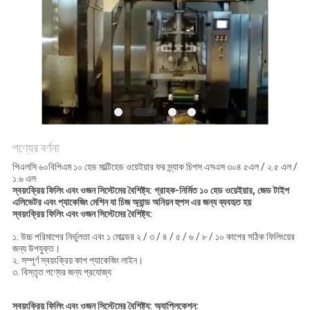
অনুরোধ
করুন
SITEMAP
গোপনীয়তা
নীতি
পণ্যের বর্ণনা
পিএলসি ৬০বিপিএম ১০ হেড মাল্টিহেড ওয়েইয়ার ফর স্ন্যাক চিপস এসএস ৩০৪ ৫এল / ২.৫ এল /
১.৬ এল
স্বয়ংক্রিয় ফিলিং এবং ওজন সিস্টেমের বৈশিষ্ট্য: গ্রাহক-নির্মিত ১০ হেড ওয়েইয়ার, জেড টাইপ
এলিভেটর এবং প্যাকেজিং মেশিন যা চিজ অ্যান্ড অনিয়ন হুপস এর জন্য ব্যবহৃত হয়
স্বয়ংক্রিয় ফিলিং এবং ওজন সিস্টেমের বৈশিষ্ট্য:
১. উচ্চ পরিমাপের নির্ভুলতা এবং ১ মোল্ডের ২ / ৩ / ৪ / ৫ / ৬ / ৮ / ১০ কাপের সঠিক ফিলিংয়ের
জন্য উপযুক্ত।
২. সম্পূর্ণ স্বয়ংক্রিয় কাপ প্যাকেজিং লাইন।
৩. বিস্তৃত পণ্যের জন্য প্রযোজ্য
স্বয়ংক্রিয় ফিলিং এবং ওজন সিস্টেমের বৈশিষ্ট্য: অ্যাপ্লিকেশন: