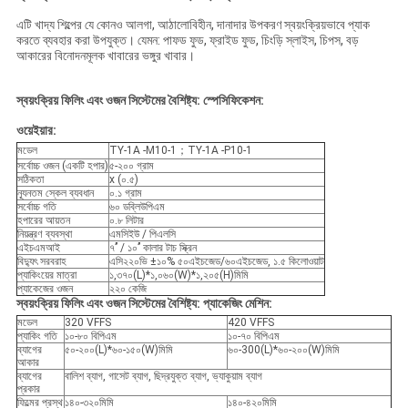
এটি খাদ্য শিল্পের যে কোনও আলগা, আঠালোবিহীন, দানাদার উপকরণ স্বয়ংক্রিয়ভাবে প্যাক
করতে ব্যবহার করা উপযুক্ত। যেমন: পাফড ফুড, ফ্রাইড ফুড, চিংড়ি স্লাইস, চিপস, বড়
আকারের বিনোদনমূলক খাবারের ভঙ্গুর খাবার।
স্বয়ংক্রিয় ফিলিং এবং ওজন সিস্টেমের বৈশিষ্ট্য: স্পেসিফিকেশন:
ওয়েইয়ার:
মডেল
TY-1A -M10-1；TY-1A -P10-1
সর্বোচ্চ ওজন (একটি হপার)
৫-২০০ গ্রাম
সঠিকতা
x (০.৫)
ন্যূনতম স্কেল ব্যবধান
০.১ গ্রাম
সর্বোচ্চ গতি
৬০ ডব্লিউপিএম
হপারের আয়তন
০.৮ লিটার
নিয়ন্ত্রণ ব্যবস্থা
এমসিইউ / পিএলসি
এইচএমআই
৭’’ / ১০’’ কালার টাচ স্ক্রিন
বিদ্যুৎ সরবরাহ
এসি২২০ভি ±১০% ৫০এইচজেড/৬০এইচজেড, ১.৫ কিলোওয়াট
প্যাকিংয়ের মাত্রা
১,৩৭০(L)*১,০৬০(W)*১,২০৫(H)মিমি
প্যাকেজের ওজন
২২০ কেজি
স্বয়ংক্রিয় ফিলিং এবং ওজন সিস্টেমের বৈশিষ্ট্য: প্যাকেজিং মেশিন:
মডেল
320 VFFS
420 VFFS
প্যাকিং গতি
১০-৮০ বিপিএম
১০-৭০ বিপিএম
ব্যাগের
৫০-২০০(L)*৬০-১৫০(W)মিমি
৬০-300(L)*৬০-২০০(W)মিমি
আকার
ব্যাগের
বালিশ ব্যাগ, গাসেট ব্যাগ, ছিদ্রযুক্ত ব্যাগ, ভ্যাকুয়াম ব্যাগ
প্রকার
ফিল্মের প্রস্থ
১৪০-৩২০মিমি
১৪০-৪২০মিমি