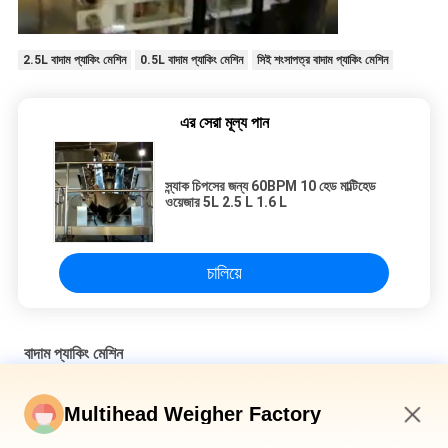
2.5L বাদাম প্যাকিং মেশিন
0.5L বাদাম প্যাকিং মেশিন
সিই শংসাপত্র বাদাম প্যাকিং মেশিন
এর সেরা মূল্য পান
স্ন্যাক চিপসের জন্য 60BPM 10 হেড মাল্টিহেড
ওয়েজার 5L 2.5 L 1.6 L
চালিয়ে
বাদাম প্যাকিং মেশিন
300BPM উচ্চ-গতির মাল্টিহেড ওয়েইজার মাল্টিফাংশন প্রিমেড পাউচ প্যাকেজিং মেশিন
Multihead Weigher Factory
সূর্যমুখী বীজ এবং বাদামের জন্য