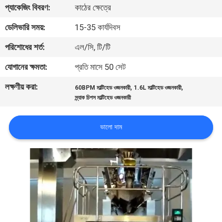
প্যাকেজিং বিবরণ:
কাঠের ক্ষেত্রে
নিয়ন্ত্রণ
ডেলিভারি সময়:
15-35 কার্যদিবস
আমাদের
পরিশোধের শর্ত:
এল/সি, টি/টি
সাথে
যোগানের ক্ষমতা:
প্রতি মাসে 50 সেট
যোগাযোগ
লক্ষণীয় করা:
,
,
60BPM মাল্টিহেড ওজনকারী
1.6L মাল্টিহেড ওজনকারী
করুন
স্ন্যাক চিপস মাল্টিহেড ওজনকারী
খবর
ভালো দাম
মামলা
একটি
উদ্ধৃতি