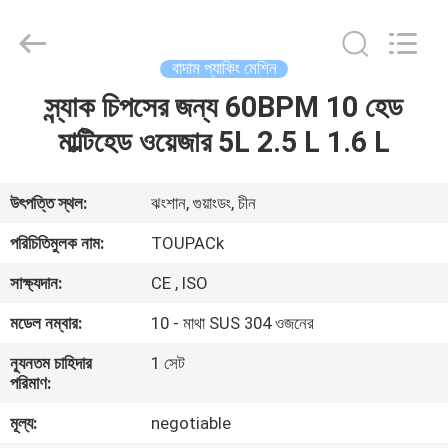
TOUPACK
INTELLIGENT
EQUIPMENT
CO.,
LTD.
বাদাম প্যাকিং মেশিন
All
Rights
Reserved.
স্ন্যাক চিপসের জন্য 60BPM 10 হেড
বাড়ি
মাল্টিহেড ওয়েজার 5L 2.5 L 1.6 L
পণ্য
উৎপত্তি স্থল:
ঝংশান, গুয়াংডং, চীন
আমাদের
পরিচিতিমুলক নাম:
TOUPACk
সম্পর্কে
সাক্ষ্যদান:
CE , ISO
মডেল নম্বার:
10 - মাথা SUS 304 ওজনের
ফ্যাক্টরি
ন্যূনতম চাহিদার
1 সেট
ট্যুর
পরিমাণ:
মূল্য:
negotiable
মান