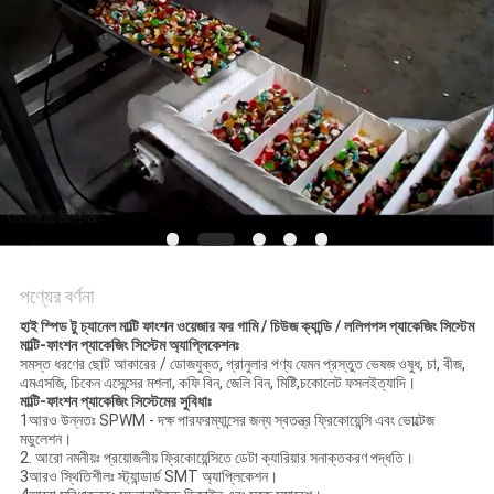
অনুরোধ
করুন
SITEMAP
গোপনীয়তা
নীতি
পণ্যের বর্ণনা
হাই স্পিড টু চ্যানেল মাল্টি ফাংশন ওয়েজার ফর গামি / চিউজ ক্যান্ডি / ললিপপস প্যাকেজিং সিস্টেম
মাল্টি-ফাংশন প্যাকেজিং সিস্টেম অ্যাপ্লিকেশনঃ
সমস্ত ধরণের ছোট আকারের / ডোজযুক্ত, গ্রানুলার পণ্য যেমন প্রস্তুত ভেষজ ওষুধ, চা, বীজ,
এমএসজি, চিকেন এসেন্সের মশলা, কফি বিন, জেলি বিন, মিষ্টি,চকোলেট ফসলইত্যাদি।
মাল্টি-ফাংশন প্যাকেজিং সিস্টেমের সুবিধাঃ
1আরও উন্নতঃ SPWM - দক্ষ পারফরম্যান্সের জন্য স্বতন্ত্র ফ্রিকোয়েন্সি এবং ভোল্টেজ
মডুলেশন।
2. আরো নমনীয়ঃ প্রয়োজনীয় ফ্রিকোয়েন্সিতে ডেটা ক্যারিয়ার সনাক্তকরণ পদ্ধতি।
3আরও স্থিতিশীলঃ স্ট্যান্ডার্ড SMT অ্যাপ্লিকেশন।