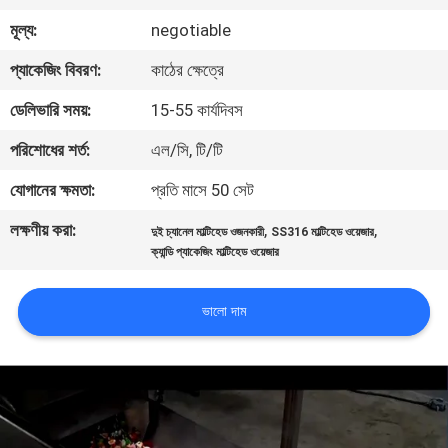
নিয়ন্ত্রণ
মূল্য:
negotiable
প্যাকেজিং বিবরণ:
কাঠের ক্ষেত্রে
আমাদের
ডেলিভারি সময়:
15-55 কার্যদিবস
সাথে
পরিশোধের শর্ত:
এল/সি, টি/টি
যোগাযোগ
করুন
যোগানের ক্ষমতা:
প্রতি মাসে 50 সেট
লক্ষণীয় করা:
,
,
দুই চ্যানেল মাল্টিহেড ওজনকারী
SS316 মাল্টিহেড ওয়েজার
খবর
ক্যান্ডি প্যাকেজিং মাল্টিহেড ওয়েজার
ভালো দাম
মামলা
একটি
উদ্ধৃতি