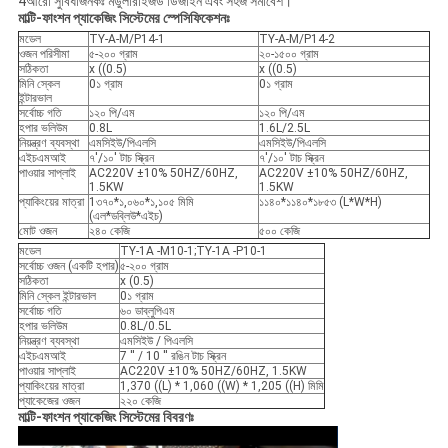
4আরো সুবিধাজনকঃ মডুলারাইজড ডিজাইন এবং সহজ সমাবেশ।
মাল্টি-ফাংশন প্যাকেজিং সিস্টেমের স্পেসিফিকেশনঃ
মডেল
TY-A-M/P14-1
TY-A-M/P14-2
ওজন পরিসীমা
৫-২০০ গ্রাম
২০-১৫০০ গ্রাম
সঠিকতা
x ((0.5)
x ((0.5)
মিনি স্কেল
0১ গ্রাম
0১ গ্রাম
ইন্টারভাল
সর্বোচ্চ গতি
১২০ পি/এম
১২০ পি/এম
হপার ভলিউম
0.8L
1.6L/2.5L
নিয়ন্ত্রণ ব্যবস্থা
এমসিইউ/পিএলসি
এমসিইউ/পিএলসি
এইচএমআই
৭'/১০' টাচ স্ক্রিন
৭'/১০' টাচ স্ক্রিন
পাওয়ার সাপ্লাই
AC220V ±10% 50HZ/60HZ,
AC220V ±10% 50HZ/60HZ,
1.5KW
1.5KW
প্যাকিংয়ের মাত্রা
1৩৭০*১,০৬০*১,১০৫ মিমি
১১৪০*১১৪০*১৮৫৩ (L*W*H)
(এল*ডব্লিউ*এইচ)
মোট ওজন
২৪০ কেজি
৫০০ কেজি
মডেল
TY-1A -M10-1;TY-1A -P10-1
সর্বোচ্চ ওজন (একটি হপার)
৫-২০০ গ্রাম
সঠিকতা
x (0.5)
মিনি স্কেল ইন্টারভাল
0১ গ্রাম
সর্বোচ্চ গতি
৬০ ডাব্লুপিএম
হপার ভলিউম
0.8L/0.5L
নিয়ন্ত্রণ ব্যবস্থা
এমসিইউ / পিএলসি
এইচএমআই
7 ′′ / 10 ′′ রঙিন টাচ স্ক্রিন
পাওয়ার সাপ্লাই
AC220V ±10% 50HZ/60HZ, 1.5KW
প্যাকিংয়ের মাত্রা
1,370 ((L) * 1,060 ((W) * 1,205 ((H) মিমি
প্যাকেজের ওজন
২২০ কেজি
মাল্টি-ফাংশন প্যাকেজিং সিস্টেমের বিবরণঃ