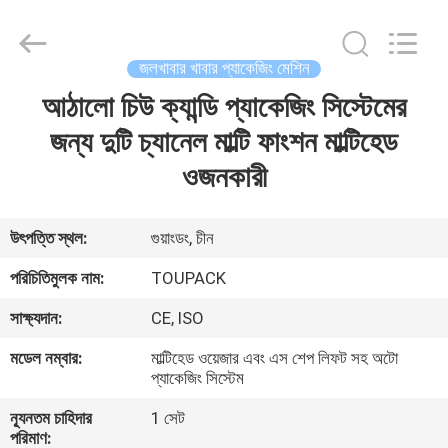
TOUPACK
INTELLIGENT
EQUIPMENT
CO.,
LTD.
জলখাবার খাবার প্যাকেজিং মেশিন
All
Rights
Reserved.
আঠালো চিউ ক্যান্ডি প্যাকেজিং সিস্টেমের
বাড়ি
জন্য দুটি চ্যানেল মাল্টি ফাংশন মাল্টিহেড
পণ্য
ওজনকারী
আমাদের
উৎপত্তি স্থল:
গুয়াংডং, চীন
সম্পর্কে
পরিচিতিমুলক নাম:
TOUPACK
সাক্ষ্যদান:
CE, ISO
ফ্যাক্টরি
মডেল নম্বার:
মাল্টিহেড ওয়েজার এবং এস শেপ লিফট সহ অটো
ট্যুর
প্যাকেজিং সিস্টেম
ন্যূনতম চাহিদার
1 সেট
মান
পরিমাণ: