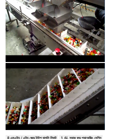
8 এমএইচ / এইচ জেড টাইপ বালতি লিফট
1.6L স্ন্যাক ফুড প্যাকেজিং মেশিন