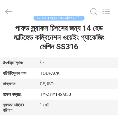
TOUPACK
INTELLIGENT
EQUIPMENT
CO.,
LTD.
জলখাবার খাবার প্যাকেজিং মেশিন
All
Rights
Reserved.
পাফড স্ন্যাকস চিপসের জন্য 14 হেড
বাড়ি
মাল্টিহেড কম্বিনেশন ওয়েইং প্যাকেজিং
পণ্য
মেশিন SS316
আমাদের
উৎপত্তি স্থল:
চীন
সম্পর্কে
পরিচিতিমুলক নাম:
TOUPACK
সাক্ষ্যদান:
CE, ISO
ফ্যাক্টরি
মডেল নম্বার:
TY-ZHY142M50
ট্যুর
ন্যূনতম চাহিদার
1 সেট
পরিমাণ:
মান