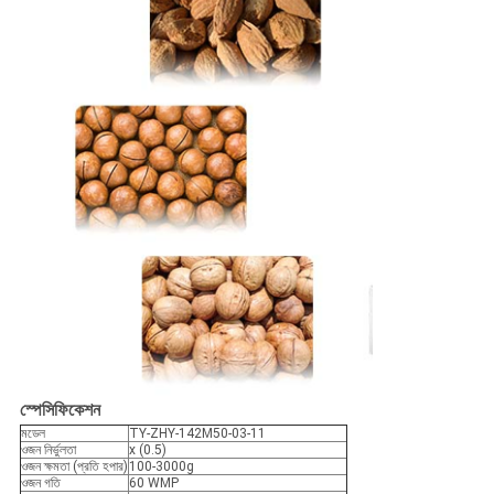
স্পেসিফিকেশন
মডেল
TY-ZHY-142M50-03-11
ওজন নির্ভুলতা
x (0.5)
ওজন ক্ষমতা (প্রতি হপার)
100-3000g
ওজন গতি
60 WMP