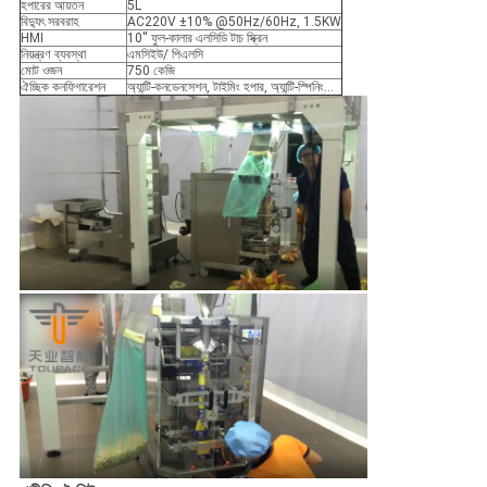
হপারের আয়তন
5L
বিদ্যুৎ সরবরাহ
AC220V ±10% @50Hz/60Hz, 1.5KW
HMI
10'' ফুল-কালার এলসিডি টাচ স্ক্রিন
নিয়ন্ত্রণ ব্যবস্থা
এমসিইউ/ পিএলসি
মোট ওজন
750 কেজি
ঐচ্ছিক কনফিগারেশন
অ্যান্টি-কনডেনসেশন, টাইমিং হপার, অ্যান্টি-স্পিনিং...