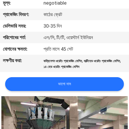
মূল্য:
negotiable
নিয়ন্ত্রণ
প্যাকেজিং বিবরণ:
কাঠের ক্রেট
আমাদের
ডেলিভারি সময়:
30-35 দিন
সাথে
পরিশোধের শর্ত:
এল/সি, টি/টি, ওয়েস্টার্ন ইউনিয়ন
যোগাযোগ
যোগানের ক্ষমতা:
প্রতি মাসে 45 সেট
করুন
লক্ষণীয় করা:
,
,
কম্বিনেশন ওয়েইং প্যাকেজিং মেশিন
মাল্টিহেড ওয়েইং প্যাকেজিং মেশিন
১৪ হেড ওয়েইং প্যাকেজিং মেশিন
খবর
ভালো দাম
মামলা
একটি
উদ্ধৃতি