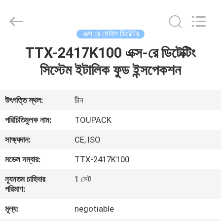
TOUPACK
INTELLIGENT
EQUIPMENT
CO.,
LTD.
এক্স রে মেটাল ডিটেক্টর
All
Rights
Reserved.
TTX-2417K100 এক্স-রে ডিটেক্টিং
বাড়ি
সিস্টেম ইটালিক ফুড ইন্সপেকশন
পণ্য
উৎপত্তি স্থল:
চীন
আমাদের
পরিচিতিমুলক নাম:
TOUPACK
সম্পর্কে
সাক্ষ্যদান:
CE, ISO
মডেল নম্বার:
TTX-2417K100
ফ্যাক্টরি
ন্যূনতম চাহিদার
1 সেট
ট্যুর
পরিমাণ:
মূল্য:
negotiable
মান