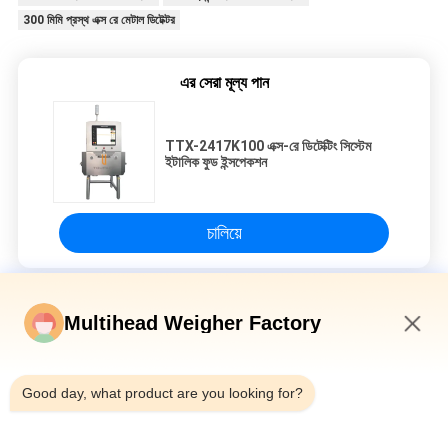
300 মিমি প্রস্থ এক্স রে মেটাল ডিটেক্টর
এর সেরা মূল্য পান
TTX-2417K100 এক্স-রে ডিটেক্টিং সিস্টেম
ইটালিক ফুড ইন্সপেকশন
চালিয়ে
এক্স রে মেটাল ডিটেক্টর
Multihead Weigher Factory
ISO9001 600 মিমি বেল্ট এক্স রে মেটাল ডিটেক্টর, এক্স রে পরিদর্শন মেশিন
11:45 AM
Good day, what product are you looking for?
7 "টাচ স্ক্রিন 300 মিমি বেল্ট এক্স রে মেটাল ডিটেক্টর সীফুডের জন্য
150W মেটাল ডিটেক্টর এক্স রে মেশিন