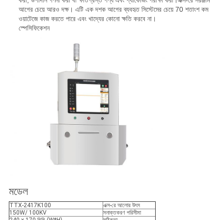
করা, উপাদান গণনা করা বা ক্ষতিগ্রস্ত পণ্য এবং প্যাকেজিং পরীক্ষা করা।
এক্স-রে সরঞ্জাম
আগের চেয়ে আরও দক্ষ। এটি এক দশক আগের ব্যবহৃত সিস্টেমের চেয়ে 70 শতাংশ কম
ওয়াটেজে কাজ করতে পারে এবং খাদ্যের কোনো ক্ষতি করবে না।
স্পেসিফিকেশন
মডেল
TTX-2417K100
এক্স-রে আলোর উৎস
150W/ 100KV
সনাক্তকরণ পরিসীমা
240 x 170 মিমি (W*H)
সঠিকতা