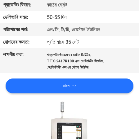
প্যাকেজিং বিবরণ:
কাঠের ক্রেট
নিয়ন্ত্রণ
ডেলিভারি সময়:
50-55 দিন
আমাদের
পরিশোধের শর্ত:
এল/সি, টি/টি, ওয়েস্টার্ন ইউনিয়ন
সাথে
যোগানের ক্ষমতা:
প্রতি মাসে 35 সেট
যোগাযোগ
লক্ষণীয় করা:
,
খাদ্য পরিদর্শন এক্স-রে মেটাল ডিটেক্টর
করুন
,
TTX-2417K100 এক্স-রে ডিটেক্টিং সিস্টেম
70মি/মিনিট এক্স-রে মেটাল ডিটেক্টর
খবর
ভালো দাম
মামলা
একটি
উদ্ধৃতি