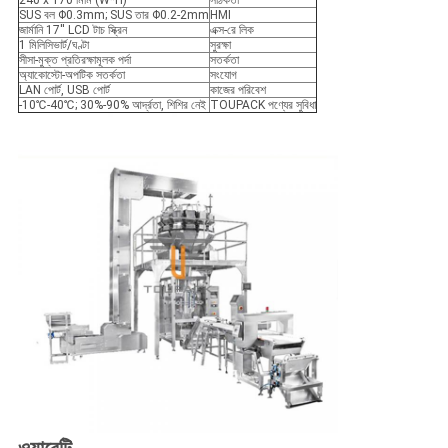
SUS বল Φ0.3mm; SUS তার Φ0.2-2mm
HMI
জার্মানি 17'' LCD টাচ স্ক্রিন
এক্স-রে লিক
1 মিলিসিভার্ট/ঘণ্টা
সুরক্ষা
সীসা-মুক্ত প্রতিরক্ষামূলক পর্দা
সতর্কতা
অ্যাকোস্টো-অপটিক সতর্কতা
সংযোগ
LAN পোর্ট, USB পোর্ট
কাজের পরিবেশ
-10℃-40℃; 30%-90% আর্দ্রতা, শিশির নেই
TOUPACK পণ্যের সুবিধা