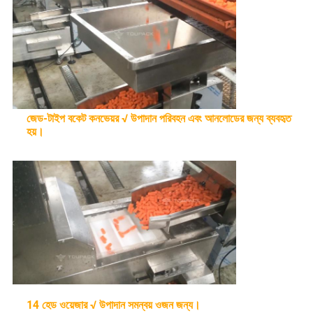
জেড-টাইপ বকেট কনভেয়র √ উপাদান পরিবহন এবং আনলোডের জন্য ব্যবহৃত
হয়।
14 হেড ওয়েজার √ উপাদান সমন্বয় ওজন জন্য।