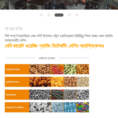
অনুরোধ
করুন
SITEMAP
পণ্যের বর্ণনা
সিই সম্পূর্ণ স্বয়ংক্রিয় ওজন ভর্তি উল্লম্ব লেটুস ওয়াটারক্রাস 500g শিশুর গাজর ওজন প্যাকিং
সনাক্তকারী মেশিন
গোপনীয়তা
বেবি কারোট ওয়েজিং প্যাকিং ডিটেকটিং মেশিন অ্যাপ্লিকেশনঃ
নীতি