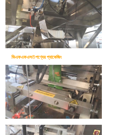
ভিএফএফএস®পণ্যের প্যাকেজিং