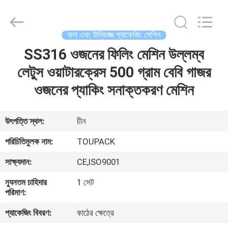
TOUPACK
INTELLIGENT
EQUIPMENT
CO.,
LTD.
ফল এবং উদ্ভিজ্জ প্যাকেজিং মেশিন
All
Rights
Reserved.
SS316 ওজনের ফিলিং মেশিন উল্লম্ব
বাড়ি
লেটুস ওয়াটারক্রেস 500 গ্রাম বেবি গাজর
পণ্য
ওজনের প্যাকিং সনাক্তকরণ মেশিন
আমাদের
উৎপত্তি স্থল:
চীন
সম্পর্কে
পরিচিতিমুলক নাম:
TOUPACK
সাক্ষ্যদান:
CE,ISO9001
ফ্যাক্টরি
ন্যূনতম চাহিদার
1 সেট
ট্যুর
পরিমাণ:
প্যাকেজিং বিবরণ:
কাঠের ক্ষেত্রে
মান