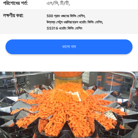
পরিশোধের শর্ত:
এল/সি, টি/টি,
নিয়ন্ত্রণ
লক্ষণীয় করা:
,
500 গ্রাম ওজনের ফিলিং মেশিন
,
উল্লম্ব লেটুস ওয়াটারক্রেস ওয়েইং ফিলিং মেশিন
আমাদের
SS316 ওয়েইং ফিলিং মেশিন
সাথে
যোগাযোগ
ভালো দাম
করুন
খবর
মামলা
একটি
উদ্ধৃতি