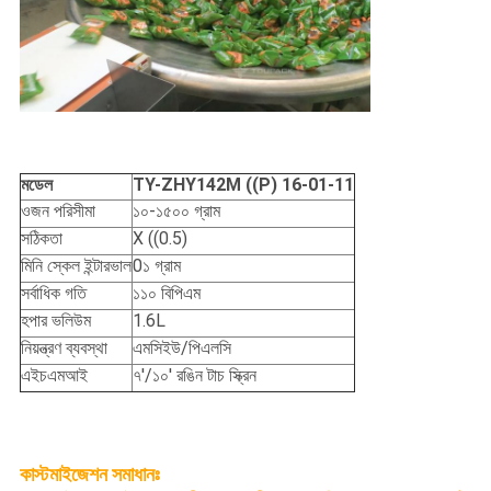
মডেল
TY-ZHY142M ((P) 16-01-11
ওজন পরিসীমা
১০-১৫০০ গ্রাম
সঠিকতা
X ((0.5)
মিনি স্কেল ইন্টারভাল
0১ গ্রাম
সর্বাধিক গতি
১১০ বিপিএম
হপার ভলিউম
1.6L
নিয়ন্ত্রণ ব্যবস্থা
এমসিইউ/পিএলসি
এইচএমআই
৭'/১০' রঙিন টাচ স্ক্রিন
কাস্টমাইজেশন
সমাধানঃ