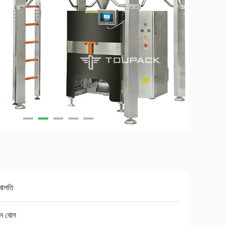
বালতি
পন বোল