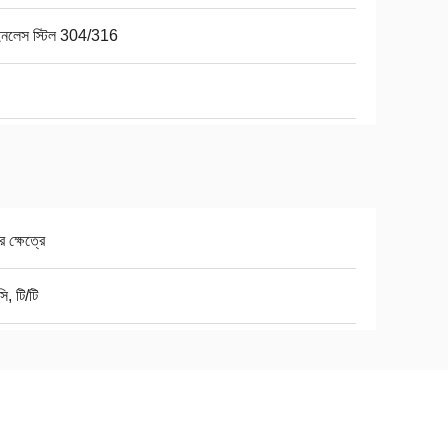
েইনলেস স্টিল 304/316
র ক্ষেত্রে
ি, টি/টি