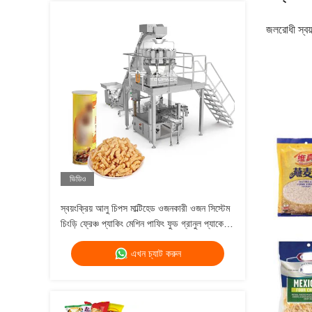
জলরোধী স্বয়
ভিডিও
স্বয়ংক্রিয় আলু চিপস মাল্টিহেড ওজনকারী ওজন সিস্টেম
চিংড়ি ফ্রেঞ্চ প্যাকিং মেশিন পাফিং ফুড গ্রানুল প্যাকেজিং
মেশিন
এখন চ্যাট করুন