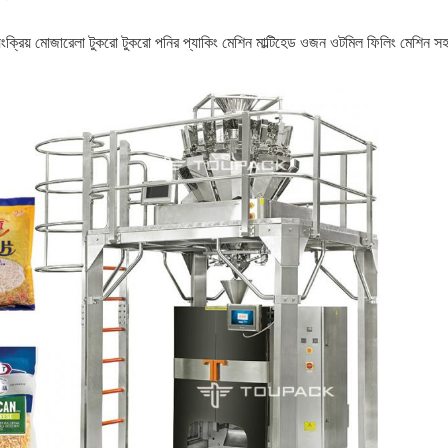
ংক্রিয় মোজারেলা টুকরো টুকরো পনির প্যাকিং মেশিন মাল্টিহেড ওজন ওটমিল ফিলিং মেশিন স