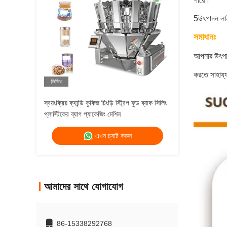
পারে।
5উৎপাদন লাই
সমাধানঃ
আপনার উৎপাদ
করতে সাহায
ভিডিও
স্বয়ংক্রিয় ক্যান্ডি কুকিজ চিংড়ি স্ট্রিপ ফুড ব্যাক সিলিং
প্লাস্টিকের ব্যাগ প্যাকেজিং মেশিন
এখন চ্যাট করুন
আমাদের সাথে যোগাযোগ
86-15338292768