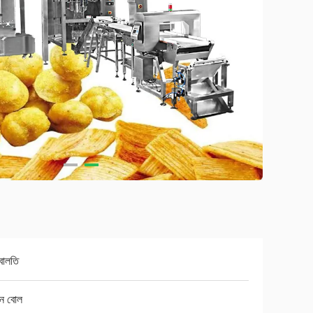
বালতি
পন বোল