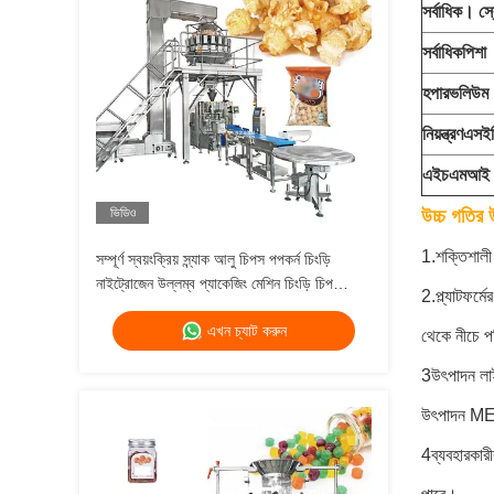
সর্বাধিক। স
সর্বাধিক
পিশা
হপার
ভলিউম
নিয়ন্ত্রণ
এস
ইস
এইচএমআই
ভিডিও
উচ্চ গতির উ
1.শক্তিশালী 
সম্পূর্ণ স্বয়ংক্রিয় স্ন্যাক আলু চিপস পপকর্ন চিংড়ি
নাইট্রোজেন উল্লম্ব প্যাকেজিং মেশিন চিংড়ি চিপ
2.প্ল্যাটফর্
প্যাকেজিং সরঞ্জাম
এখন চ্যাট করুন
থেকে নীচে প
3উৎপাদন লা
উৎপাদন MES
4ব্যবহারকারী