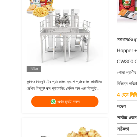
সমাধানঃ
Sup
Hopper +
CW300 Ch
ভিডিও
পোষা প্রাণীর
কুকিজ বিস্কুট ট্রে প্যাকেজিং স্যাশে প্যাকেজিং কার্টোনিং
বিভিন্ন পরিম
মেশিন বিস্কুট বক্স প্যাকেজিং মেশিন অন-এজ বিস্কুট
4 হেড লিনি
প্যাকেজ মেশিন
এখন চ্যাট করুন
মডেল
সর্বোচ্চ ওজ
সঠিকতা