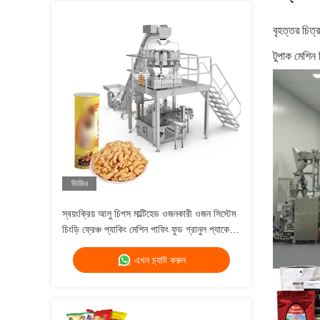
বৃহত্তর চিত
টুপাক মেশিন 
ভিডিও
স্বয়ংক্রিয় আলু চিপস মাল্টিহেড ওজনকারী ওজন সিস্টেম
চিংড়ি ফ্রেঞ্চ প্যাকিং মেশিন পাফিং ফুড গ্রানুল প্যাকেজিং
মেশিন
এখন চ্যাট করুন