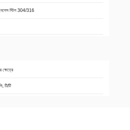
েইনলেস স্টিল 304/316
র ক্ষেত্রে
ি, টি/টি