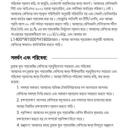
পরিষেবা প্রদান করি, যা ক্যান্ডি, চকোলেট প্যাকিংয়ের জন্য আদর্শ। আমাদের মেশিনগুলি
সিই এবং আইএসও ৯০০১ দ্বারা প্রত্যয়িত, এবং সর্বনিম্ন অর্ডারের পরিমাণ ১ সেট।
আমাদের মেশিনের দাম প্রকৃত পরিস্থিতি অনুযায়ী পরিবর্তিত হয় এবং সেগুলি ডেলিভারির
জন্য কাঠের বাক্সে প্যাকেজ করা হয়। পেমেন্টের শর্তাবলী হল টিটি/এলসি, এবং আমরা
প্রতি মাসে ৩০ সেট পর্যন্ত সরবরাহ করতে পারি। আমাদের মেশিনগুলি স্টেইনলেস স্টীল
দিয়ে তৈরি এবং ±১% এর কম প্যাকেজিং নির্ভুলতা প্রদান করে। আমাদের মেশিনের জন্য
পাওয়ারের প্রয়োজনীয়তা হল ২২০V/৫০Hz, এবং আকার হল
L1400*W1000*H1800mm। আমরা আপনার প্রয়োজন অনুযায়ী আমাদের
মেশিনের ক্ষমতাও কাস্টমাইজ করতে পারি।
সমর্থন এবং পরিষেবা:
স্ন্যাক ফুড প্যাকেজিং মেশিনের প্রযুক্তিগত সহায়তা এবং পরিষেবা:
আমাদের দল স্ন্যাক ফুড প্যাকেজিং মেশিনের জন্য শীর্ষস্থানীয় প্রযুক্তিগত সহায়তা এবং
পরিষেবা প্রদানের জন্য নিবেদিত। আমরা বিভিন্ন পরিষেবা অফার করি, যার মধ্যে
রয়েছে:
সমস্যা সমাধান: আমাদের অভিজ্ঞ টেকনিশিয়ানদের দল আপনাকে আপনার
মেশিনের সমস্যা নির্ণয় করতে এবং সমাধান প্রস্তাব করতে সহায়তা করতে পারে।
রক্ষণাবেক্ষণ: আপনার মেশিনকে মসৃণভাবে এবং দক্ষতার সাথে চালানোর জন্য
আমরা নিয়মিত রক্ষণাবেক্ষণ প্রদান করতে পারি।
প্রশিক্ষণ: আমাদের দল স্ন্যাক ফুড প্যাকেজিং মেশিন কীভাবে ব্যবহার এবং
রক্ষণাবেক্ষণ করতে হয় সে সম্পর্কে প্রশিক্ষণ দিতে পারে।
যন্ত্রাংশ: আমাদের কাছে স্ন্যাক ফুড প্যাকেজিং মেশিনের জন্য বিস্তৃত যন্ত্রাংশ