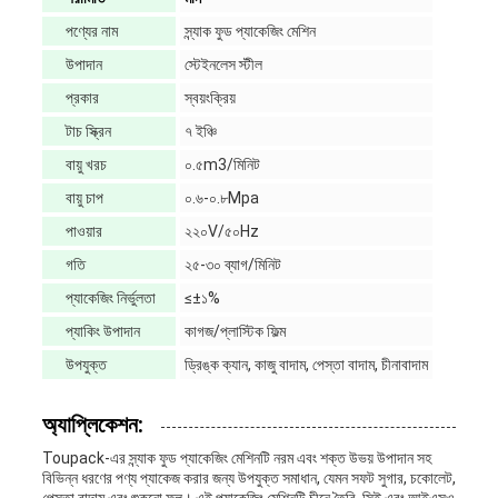
পণ্যের নাম
স্ন্যাক ফুড প্যাকেজিং মেশিন
উপাদান
স্টেইনলেস স্টীল
প্রকার
স্বয়ংক্রিয়
টাচ স্ক্রিন
৭ ইঞ্চি
বায়ু খরচ
০.৫m3/মিনিট
বায়ু চাপ
০.৬-০.৮Mpa
পাওয়ার
২২০V/৫০Hz
গতি
২৫-৩০ ব্যাগ/মিনিট
প্যাকেজিং নির্ভুলতা
≤±১%
প্যাকিং উপাদান
কাগজ/প্লাস্টিক ফিল্ম
উপযুক্ত
ড্রিঙ্ক ক্যান, কাজু বাদাম, পেস্তা বাদাম, চীনাবাদাম
অ্যাপ্লিকেশন:
Toupack-এর স্ন্যাক ফুড প্যাকেজিং মেশিনটি নরম এবং শক্ত উভয় উপাদান সহ
বিভিন্ন ধরণের পণ্য প্যাকেজ করার জন্য উপযুক্ত সমাধান, যেমন সফট সুগার, চকোলেট,