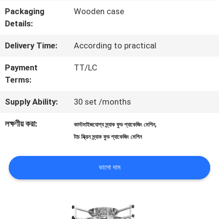
Packaging
Wooden case
মান
Details:
নিয়ন্ত্রণ
Delivery Time:
According to practical
Payment
TT/LC
আমাদের
Terms:
সাথে
Supply Ability:
30 set /months
যোগাযোগ
লক্ষণীয় করা:
,
কাস্টমাইজযোগ্য স্ন্যাক ফুড প্যাকেজিং মেশিন
করুন
টাচ স্ক্রিন স্ন্যাক ফুড প্যাকেজিং মেশিন
ভালো দাম
খবর
মামলা