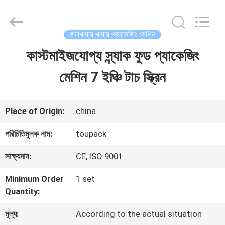
TOUPACK
INTELLIGENT
EQUIPMENT
CO.,
জলখাবার খাবার প্যাকেজিং মেশিন
LTD.
All
কাস্টমাইজযোগ্য স্ন্যাক ফুড প্যাকেজিং
বাড়ি
Rights
Reserved.
মেশিন 7 ইঞ্চি টাচ স্ক্রিন
পণ্য
Place of Origin:
china
আমাদের
পরিচিতিমুলক নাম:
toupack
সম্পর্কে
সাক্ষ্যদান:
CE, ISO 9001
Minimum Order
1 set
ফ্যাক্টরি
Quantity:
ট্যুর
মূল্য:
According to the actual situation