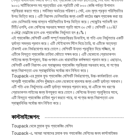
পেস্তা বাদাম এবং শুকনো ফল। এই প্যাকেজিং মেশিনটি চীনে তৈরি, সিই এবং আইএসও
৯০০১ সার্টিফিকেশন সহ প্রত্যয়িত এবং প্রতিটি সেট ৮০০ কেজি পর্যন্ত উপাদান
প্রক্রিয়া করতে পারে। সর্বনিম্ন অর্ডারের পরিমাণ ১ সেট, এবং মূল্য প্রকৃত পরিস্থিতির
উপর ভিত্তি করে। এটি নিরাপদ ডেলিভারির জন্য একটি কাঠের বাক্সে প্যাকেজ করা হয়
এবং ডেলিভারি সময় বাস্তব পরিস্থিতির উপর ভিত্তি করে। পেমেন্টের শর্তাবলী হল
টিটি/এলসি, এবং মেশিনের সরবরাহ ক্ষমতা প্রতি মাসে ৩০ সেট। মেশিনটি ২২০V/
৫০Hz ভোল্টেজে চলে এবং প্যাকেজিং নির্ভুলতা হল ±১%।
এই প্যাকেজিং মেশিনটি একটি সম্পূর্ণ স্বয়ংক্রিয় ডিভাইস, যা গতি এবং নির্ভুলতার একটি
দুর্দান্ত সমন্বয় প্রদান করে। এটি স্টেইনলেস স্টিল দিয়ে তৈরি, যা এটিকে অত্যন্ত
টেকসই এবং নির্ভরযোগ্য করে তোলে। মেশিনটি উন্নত প্রযুক্তি দিয়ে সজ্জিত, যা
এটিকে বিস্তৃত প্যাকেজিং চাহিদা মেটাতে সক্ষম করে। এটি যেকোনো প্রোডাকশন
লাইনের জন্য উপযুক্ত, উচ্চ-গুণমান এবং ধারাবাহিক কর্মক্ষমতা প্রদান করে। এছাড়াও,
মেশিনটি একটি নিরাপদ এবং স্বাস্থ্যকর প্যাকেজিং প্রক্রিয়া সরবরাহ করে, যা পণ্যের
জন্য নিরাপত্তা এবং স্বাস্থ্যবিধির সর্বোচ্চ মান নিশ্চিত করে।
Toupack-এর স্ন্যাক ফুড প্যাকেজিং মেশিনটি নির্ভরযোগ্য, উচ্চ-কার্যকারিতা এবং
সাশ্রয়ী প্যাকেজিং মেশিন খুঁজছেন এমন যেকোনো ব্যবসার জন্য একটি দুর্দান্ত সমাধান।
এটি গতি এবং নির্ভুলতার একটি দুর্দান্ত সমন্বয় প্রদান করে, যা এটিকে সব ধরণের
প্রোডাকশন লাইনের জন্য উপযুক্ত করে তোলে। মেশিনের উন্নত প্রযুক্তির সাথে,
এটি বিস্তৃত প্যাকেজিং চাহিদা পূরণ করতে পারে, যা পণ্যের জন্য নিরাপত্তা এবং
স্বাস্থ্যবিধির সর্বোচ্চ মান নিশ্চিত করে।
কাস্টমাইজেশন:
Toupack থেকে স্ন্যাক ফুড প্যাকেজিং মেশিন
Toupack-এ, আমরা আমাদের স্ন্যাক ফুড প্যাকেজিং মেশিনের জন্য কাস্টমাইজড