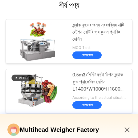
শীর্ষ পণ্য
স্ন্যাক ফুডের জন্য স্বয়ংক্রিয় মাল্টি
স্টেশন রোটারি ভ্যাকুয়াম প্যাকিং
মেশিন
MOQ:1 set
যোগাযোগ
0.5m3/মিনিট ফটো চিপস স্ন্যাক
ফুড প্যাকেজিং মেশিন
L1400*W1000*H1800m
m
According to the actual situation MOQ:1 set
যোগাযোগ
জলখাবার খাবার প্যাকেজিং মেশিন
Multihead Weigher Factory