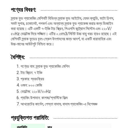
পণ্যের বিবরণ:
স্ন্যাক ফুড প্যাকেজিং মেশিনটি বিভিন্ন স্ন্যাক ফুড আইটেম, যেমন ক্যান্ডি, ফটো চিপস,
সফট সুগার, চকোলেট, পপকর্ন এবং অন্যান্য স্ন্যাক ফুড প্যাকেজ করার জন্য ডিজাইন
করা হয়েছে। এটি একটি ৭-ইঞ্চি টাচ স্ক্রিন, পিএলসি কন্ট্রোল সিস্টেম এবং ২২০V/
৫০Hz ভোল্টেজ দিয়ে সজ্জিত। এটির ০.৫m3/মিনিট উচ্চ বায়ু খরচ হারও রয়েছে। এই
মেশিনটি স্ন্যাক ফুডের বৃহৎ-স্কেল উৎপাদনের জন্য আদর্শ, যা একটি ধারাবাহিক এবং
উচ্চ-মানের আউটপুট নিশ্চিত করে।
বৈশিষ্ট্য:
পণ্যের নাম: স্ন্যাক ফুড প্যাকেজিং মেশিন
টাচ স্ক্রিন: ৭ ইঞ্চি
প্রকার: স্বয়ংক্রিয়
ওজন: ৮০০ কেজি
ভোল্টেজ: ২২০V/৫০Hz
প্যাকিং উপাদান: কাগজ/প্লাস্টিক ফিল্ম
আখরোটের কার্নেল, পেস্তা বাদাম, বাদাম প্যাকেজিং-এ বিশেষজ্ঞ
প্রযুক্তিগত পরামিতি:
পরামিতি
মান