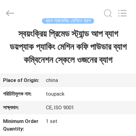
TOUPACK
INTELLIGENT
EQUIPMENT
CO.,
ব্যাগ প্যাকেজিং মেশিনে ব্যাগ
LTD.
All
স্বয়ংক্রিয় প্রিমেড স্ট্যান্ড আপ ব্যাগ
বাড়ি
Rights
Reserved.
ডয়প্যাক প্যাকিং মেশিন কফি পাউডার ব্যাগ
পণ্য
কম্বিনেশন স্কেলে ওজনের ব্যাগ
আমাদের
Place of Origin:
china
সম্পর্কে
পরিচিতিমুলক নাম:
toupack
সাক্ষ্যদান:
CE, ISO 9001
ফ্যাক্টরি
Minimum Order
1 set
ট্যুর
Quantity: