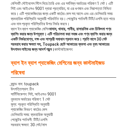
মেশিনটি স্টেইনলেস স্টিল দিয়ে তৈরি এবং এর সর্বনিম্ন অর্ডারের পরিমাণ 1 সেট। এটি
সিই এবং আইএসও 9001 দ্বারা প্রত্যয়িত, যা এর গুণমান এবং নিরাপত্তা নিশ্চিত
করে। এটি প্যাকেজিংয়ের জন্য একটি কাঠের কেস সহ আসে এবং এর ডেলিভারি সময়
ব্যবহারিক পরিস্থিতি অনুযায়ী পরিবর্তিত হয়। পেমেন্টের শর্তাবলী টিটি/এলসি হতে পারে
এবং দাম প্রকৃত পরিস্থিতির উপর নির্ভর করবে।
ব্যাগ ইন ব্যাগ প্যাকেজিং মেশিন
বাদাম, খাবার, পানীয়, রাসায়নিক এবং চিকিৎসা পণ্য
ব্যাগিং করার জন্য উপযুক্ত। এটি পরিচালনা করা সহজ এবং পণ্য ব্যাগিং করার জন্য
একটি নির্ভরযোগ্য, দক্ষ এবং সাশ্রয়ী সমাধান প্রদান করে। প্রতি মাসে 30 সেট
সরবরাহ করার ক্ষমতা সহ, Toupack ছোট আকারের ব্যবসা এবং বৃহৎ আকারের
উৎপাদন লাইনের জন্য আদর্শ পছন্দ।
কাস্টমাইজেশন:
ব্যাগ ইন ব্যাগ প্যাকেজিং মেশিনের জন্য কাস্টমাইজড
পরিষেবা
ব্র্যান্ড নাম: toupack
উৎপত্তিস্থল: চীন
সার্টিফিকেশন: সিই, আইএসও 9001
ন্যূনতম অর্ডারের পরিমাণ: 1 সেট
মূল্য: প্রকৃত পরিস্থিতি অনুযায়ী
প্যাকেজিং বিবরণ: কাঠের কেস
ডেলিভারি সময়: ব্যবহারিক অনুযায়ী
পেমেন্টের শর্তাবলী: টিটি/এলসি
সরবরাহ ক্ষমতা: 30 সেট/মাস