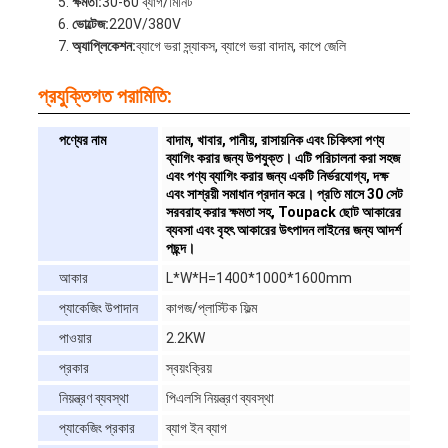
ক্ষমতা:
30-60 ব্যাগ/মিনিট
ভোল্টেজ:
220V/380V
অ্যাপ্লিকেশন:
ব্যাগে ভরা স্ন্যাকস, ব্যাগে ভরা বাদাম, কাপে জেলি
প্রযুক্তিগত পরামিতি:
পণ্যের নাম
বাদাম, খাবার, পানীয়, রাসায়নিক এবং চিকিৎসা পণ্য
ব্যাগিং করার জন্য উপযুক্ত। এটি পরিচালনা করা সহজ
এবং পণ্য ব্যাগিং করার জন্য একটি নির্ভরযোগ্য, দক্ষ
এবং সাশ্রয়ী সমাধান প্রদান করে। প্রতি মাসে 30 সেট
সরবরাহ করার ক্ষমতা সহ, Toupack ছোট আকারের
ব্যবসা এবং বৃহৎ আকারের উৎপাদন লাইনের জন্য আদর্শ
পছন্দ।
আকার
L*W*H=1400*1000*1600mm
প্যাকেজিং উপাদান
কাগজ/প্লাস্টিক ফিল্ম
পাওয়ার
2.2KW
প্রকার
স্বয়ংক্রিয়
নিয়ন্ত্রণ ব্যবস্থা
পিএলসি নিয়ন্ত্রণ ব্যবস্থা
প্যাকেজিং প্রকার
ব্যাগ ইন ব্যাগ