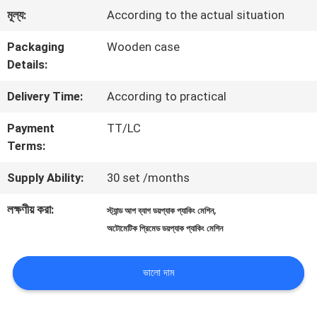
মূল্য:
According to the actual situation
মান
Packaging
Wooden case
নিয়ন্ত্রণ
Details:
Delivery Time:
According to practical
আমাদের
Payment
TT/LC
সাথে
Terms:
যোগাযোগ
Supply Ability:
30 set /months
করুন
লক্ষণীয় করা:
,
স্ট্যান্ড আপ ব্যাগ ডয়প্যাক প্যাকিং মেশিন
অটোমেটিক প্রিমেড ডয়প্যাক প্যাকিং মেশিন
খবর
ভালো দাম
মামলা