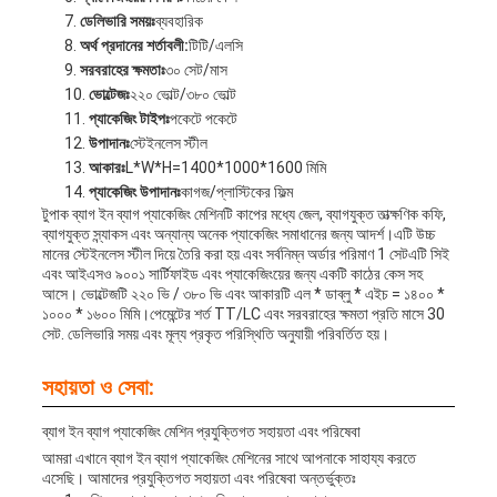
ডেলিভারি সময়ঃ
ব্যবহারিক
অর্থ প্রদানের শর্তাবলী:
টিটি/এলসি
সরবরাহের ক্ষমতাঃ
৩০ সেট/মাস
ভোল্টেজঃ
২২০ ভোল্ট/৩৮০ ভোল্ট
প্যাকেজিং টাইপঃ
পকেটে পকেটে
উপাদানঃ
স্টেইনলেস স্টীল
আকারঃ
L*W*H=1400*1000*1600 মিমি
প্যাকেজিং উপাদানঃ
কাগজ/প্লাস্টিকের ফিল্ম
টুপাক ব্যাগ ইন ব্যাগ প্যাকেজিং মেশিনটি কাপের মধ্যে জেল, ব্যাগযুক্ত তাত্ক্ষণিক কফি,
ব্যাগযুক্ত স্ন্যাকস এবং অন্যান্য অনেক প্যাকেজিং সমাধানের জন্য আদর্শ।এটি উচ্চ
মানের স্টেইনলেস স্টীল দিয়ে তৈরি করা হয় এবং সর্বনিম্ন অর্ডার পরিমাণ 1 সেটএটি সিই
এবং আইএসও ৯০০১ সার্টিফাইড এবং প্যাকেজিংয়ের জন্য একটি কাঠের কেস সহ
আসে। ভোল্টেজটি ২২০ ভি / ৩৮০ ভি এবং আকারটি এল * ডাব্লু * এইচ = ১৪০০ *
১০০০ * ১৬০০ মিমি।পেমেন্টের শর্ত TT/LC এবং সরবরাহের ক্ষমতা প্রতি মাসে 30
সেট. ডেলিভারি সময় এবং মূল্য প্রকৃত পরিস্থিতি অনুযায়ী পরিবর্তিত হয়।
সহায়তা ও সেবা:
ব্যাগ ইন ব্যাগ প্যাকেজিং মেশিন প্রযুক্তিগত সহায়তা এবং পরিষেবা
আমরা এখানে ব্যাগ ইন ব্যাগ প্যাকেজিং মেশিনের সাথে আপনাকে সাহায্য করতে
এসেছি। আমাদের প্রযুক্তিগত সহায়তা এবং পরিষেবা অন্তর্ভুক্তঃ