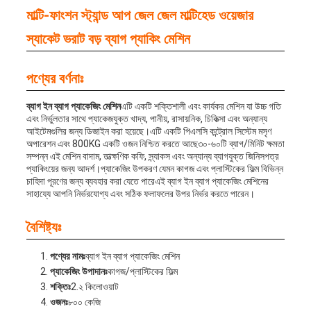
মাল্টি-ফাংশন স্ট্যান্ড আপ জেল জেল মাল্টিহেড ওয়েজার
স্যাকেট ভরাট বড় ব্যাগ প্যাকিং মেশিন
পণ্যের বর্ণনাঃ
ব্যাগ ইন ব্যাগ প্যাকেজিং মেশিন
এটি একটি শক্তিশালী এবং কার্যকর মেশিন যা উচ্চ গতি
এবং নির্ভুলতার সাথে প্যাকেজযুক্ত খাদ্য, পানীয়, রাসায়নিক, চিকিত্সা এবং অন্যান্য
আইটেমগুলির জন্য ডিজাইন করা হয়েছে।এটি একটি পিএলসি কন্ট্রোল সিস্টেম মসৃণ
অপারেশন এবং 800KG একটি ওজন নিশ্চিত করতে আছে৩০-৬০টি ব্যাগ/মিনিট ক্ষমতা
সম্পন্ন এই মেশিন বাদাম, তাত্ক্ষণিক কফি, স্ন্যাকস এবং অন্যান্য ব্যাগযুক্ত জিনিসপত্র
প্যাকিংয়ের জন্য আদর্শ।প্যাকেজিং উপকরণ যেমন কাগজ এবং প্লাস্টিকের ফিল্ম বিভিন্ন
চাহিদা পূরণের জন্য ব্যবহার করা যেতে পারেএই ব্যাগ ইন ব্যাগ প্যাকেজিং মেশিনের
সাহায্যে আপনি নির্ভরযোগ্য এবং সঠিক ফলাফলের উপর নির্ভর করতে পারেন।
বৈশিষ্ট্যঃ
পণ্যের নামঃ
ব্যাগ ইন ব্যাগ প্যাকেজিং মেশিন
প্যাকেজিং উপাদানঃ
কাগজ/প্লাস্টিকের ফিল্ম
শক্তিঃ
2.২ কিলোওয়াট
ওজনঃ
৮০০ কেজি