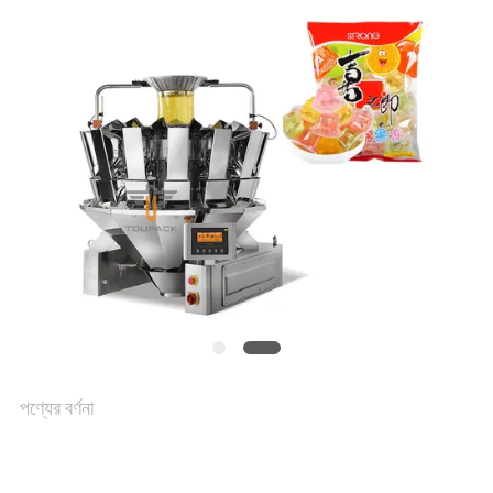
একটি
উদ্ধৃতি
অনুরোধ
করুন
SITEMAP
গোপনীয়তা
নীতি
পণ্যের বর্ণনা