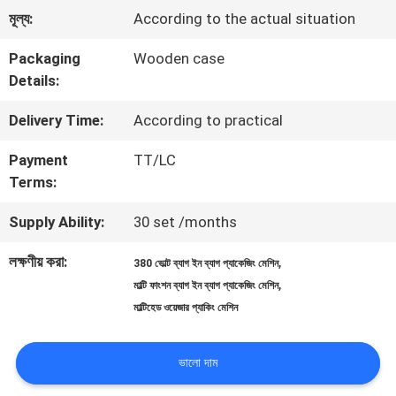
মূল্য:
According to the actual situation
মান
Packaging
Wooden case
নিয়ন্ত্রণ
Details:
Delivery Time:
According to practical
আমাদের
Payment
TT/LC
সাথে
Terms:
যোগাযোগ
Supply Ability:
30 set /months
করুন
লক্ষণীয় করা:
,
380 ভোল্ট ব্যাগ ইন ব্যাগ প্যাকেজিং মেশিন
,
মাল্টি ফাংশন ব্যাগ ইন ব্যাগ প্যাকেজিং মেশিন
খবর
মাল্টিহেড ওয়েজার প্যাকিং মেশিন
ভালো দাম
মামলা