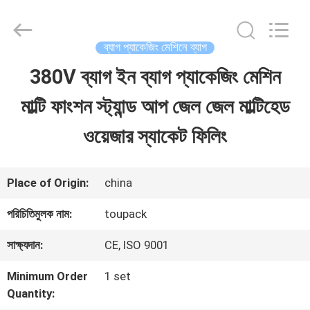
TOUPACK
INTELLIGENT
EQUIPMENT
CO.,
ব্যাগ প্যাকেজিং মেশিনে ব্যাগ
LTD.
All
380V ব্যাগ ইন ব্যাগ প্যাকেজিং মেশিন
বাড়ি
Rights
Reserved.
মাল্টি ফাংশন স্ট্যান্ড আপ জেল জেল মাল্টিহেড
পণ্য
ওয়েজার স্যাকেট ফিলিং
আমাদের
Place of Origin:
china
সম্পর্কে
পরিচিতিমুলক নাম:
toupack
সাক্ষ্যদান:
CE, ISO 9001
ফ্যাক্টরি
Minimum Order
1 set
ট্যুর
Quantity: