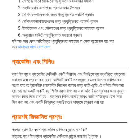
মেশিনের সাথে যেকোনো প্রযুক্তিগত সমস্যার সমাধান
সফটওয়্যার আপগ্রেড প্রদান যখন উপলব্ধ
মেশিন রক্ষণাবেক্ষণের জন্য প্রযুক্তিগত পরামর্শ প্রদান
মেশিন কাস্টমাইজেশনের জন্য প্রযুক্তিগত পরামর্শ প্রদান
ইনস্টলেশন এবং সেটআপের জন্য প্রযুক্তিগত সহায়তা প্রদান
অনুরোধে সাইটে প্রযুক্তিগত সহায়তা প্রদান
যদি আপনার কোন অতিরিক্ত প্রযুক্তিগত সহায়তা বা সেবা প্রয়োজন হয়, দয়া
করে
আমাদের সাথে যোগাযোগ
.
প্যাকেজিং এবং শিপিংঃ
ব্যাগ ইন ব্যাগ প্যাকেজিং মেশিনটি একটি নিরাপদ এবং নির্ভরযোগ্য পদ্ধতিতে প্যাকেজ
করা হয় এবং প্রেরণ করা হয়। মেশিনটি একটি তরঙ্গযুক্ত বাক্সের ভিতরে স্থাপন করা
হয়,যা তারপর ট্রানজিট চলাকালীন নিরাপদ থাকার জন্য ভারী-ডুয়িং টেপ দিয়ে সিল করা
হয়. তারপর বাক্সটি একটি বড় শিপিং বাক্সে রাখা হয় এবং অতিরিক্ত সুরক্ষার জন্য বুদবুদ
আবরণ দিয়ে ঘিরে রাখা হয়। অবশেষে শিপিং বাক্সটি আরও ভারী দায়িত্বের টেপ দিয়ে
সিল করা হয় এবং একটি বিশ্বস্ত ক্যারিয়ারের মাধ্যমে প্রেরণ করা হয়.
প্রায়শই জিজ্ঞাসিত প্রশ্নঃ
প্রশ্ন: ব্যাগ ইন ব্যাগ প্যাকেজিং মেশিনের ব্র্যান্ড নাম কি?
উত্তর: ব্যাগ ইন ব্যাগ প্যাকেজিং মেশিনের ব্র্যান্ড নাম হল 'টুপ্যাক'।