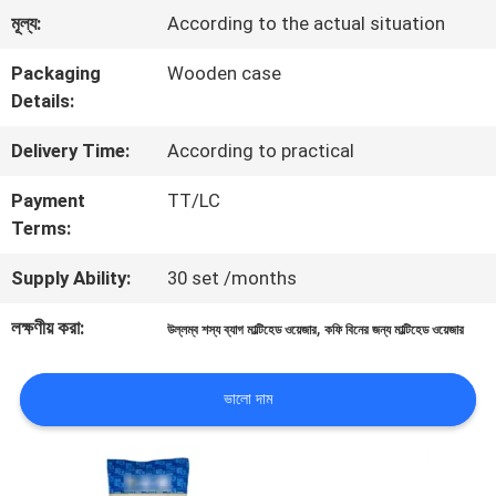
মূল্য:
According to the actual situation
মান
Packaging
Wooden case
নিয়ন্ত্রণ
Details:
Delivery Time:
According to practical
আমাদের
Payment
TT/LC
সাথে
Terms:
যোগাযোগ
Supply Ability:
30 set /months
করুন
লক্ষণীয় করা:
,
উল্লম্ব শস্য ব্যাগ মাল্টিহেড ওয়েজার
কফি বিনের জন্য মাল্টিহেড ওয়েজার
খবর
ভালো দাম
মামলা