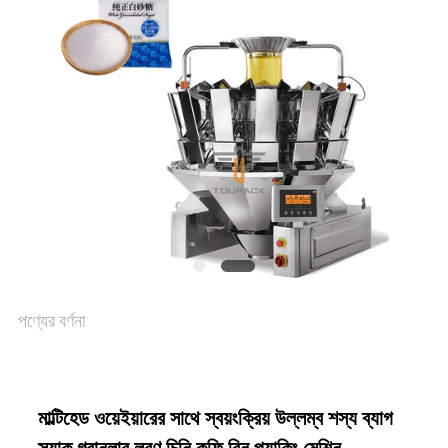
একটি
উদ্ধৃতি
অনুরোধ
করুন
SITEMAP
পণ্যের বর্ণনা
গোপনীয়তা
নীতি
মাল্টিহেড ওয়েইয়ারের সাথে স্বয়ংক্রিয় উল্লম্ব শস্য ব্যাগ