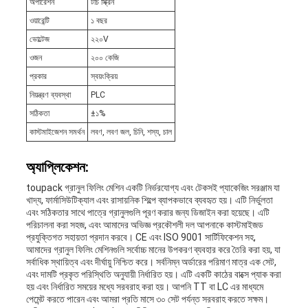
অপারেশন
টাচ স্ক্রিন
ওয়ারেন্টি
১ বছর
ভোল্টেজ
২২০V
ওজন
২০০ কেজি
প্রকার
স্বয়ংক্রিয়
নিয়ন্ত্রণ ব্যবস্থা
PLC
সঠিকতা
±১%
কাস্টমাইজেশন সমর্থন
লবণ, লবণ জল, চিনি, শস্য, চাল
অ্যাপ্লিকেশন:
toupack গ্রানুল ফিলিং মেশিন একটি নির্ভরযোগ্য এবং টেকসই প্যাকেজিং সরঞ্জাম যা
খাদ্য, ফার্মাসিউটিক্যাল এবং রাসায়নিক শিল্পে ব্যাপকভাবে ব্যবহৃত হয়। এটি নির্ভুলতা
এবং সঠিকতার সাথে পাত্রে গ্রানুলগুলি পূরণ করার জন্য ডিজাইন করা হয়েছে। এটি
পরিচালনা করা সহজ, এবং আমাদের অভিজ্ঞ প্রকৌশলী দল আপনাকে কাস্টমাইজড
প্রযুক্তিগত সহায়তা প্রদান করবে। CE এবং ISO 9001 সার্টিফিকেশন সহ,
আমাদের গ্রানুল ফিলিং মেশিনগুলি সর্বোচ্চ মানের উপকরণ ব্যবহার করে তৈরি করা হয়, যা
সর্বাধিক স্থায়িত্ব এবং দীর্ঘায়ু নিশ্চিত করে। সর্বনিম্ন অর্ডারের পরিমাণ মাত্র এক সেট,
এবং দামটি প্রকৃত পরিস্থিতি অনুযায়ী নির্ধারিত হয়। এটি একটি কাঠের বাক্সে প্যাক করা
হয় এবং নির্ধারিত সময়ের মধ্যে সরবরাহ করা হয়। আপনি TT বা LC এর মাধ্যমে
পেমেন্ট করতে পারেন এবং আমরা প্রতি মাসে ৩০ সেট পর্যন্ত সরবরাহ করতে সক্ষম।