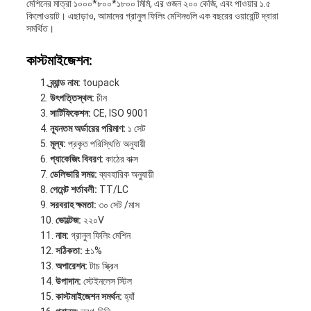
মেশিনের মাত্রা ১০০০*৮০০*১৮০০ মিমি, এর ওজন ২০০ কেজি, এবং পাওয়ার ১.৫
কিলোওয়াট। এছাড়াও, আমাদের গ্রানুল ফিলিং মেশিনগুলি এক বছরের ওয়ারেন্টি দ্বারা
সমর্থিত।
কাস্টমাইজেশন:
ব্র্যান্ড নাম:
toupack
উৎপত্তিস্থল:
চীন
সার্টিফিকেশন:
CE, ISO 9001
ন্যূনতম অর্ডারের পরিমাণ:
১ সেট
মূল্য:
প্রকৃত পরিস্থিতি অনুযায়ী
প্যাকেজিং বিবরণ:
কাঠের বাক্স
ডেলিভারি সময়:
ব্যবহারিক অনুযায়ী
পেমেন্ট শর্তাবলী:
TT/LC
সরবরাহ ক্ষমতা:
৩০ সেট /মাস
ভোল্টেজ:
২২০V
নাম:
গ্রানুল ফিলিং মেশিন
সঠিকতা:
±১%
অপারেশন:
টাচ স্ক্রিন
উপাদান:
স্টেইনলেস স্টিল
কাস্টমাইজেশন সমর্থন:
হ্যাঁ