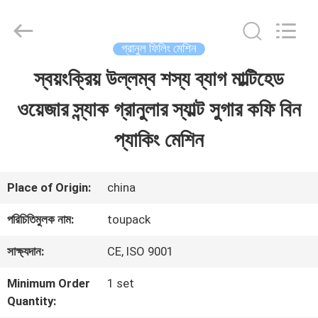
TOUPACK
INTELLIGENT
EQUIPMENT
CO.,
গ্রানুল ফিলিং মেশিন
LTD.
All
স্বয়ংক্রিয় উল্লম্ব শস্য ব্যাগ মাল্টিহেড
বাড়ি
Rights
Reserved.
ওয়েজার স্ন্যাক গ্রানুলার স্যাল্ট সুগার কফি বিন
পণ্য
প্যাকিং মেশিন
আমাদের
Place of Origin:
china
সম্পর্কে
পরিচিতিমুলক নাম:
toupack
সাক্ষ্যদান:
CE, ISO 9001
ফ্যাক্টরি
Minimum Order
1 set
ট্যুর
Quantity: