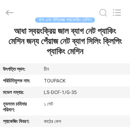
TOUPACK
INTELLIGENT
EQUIPMENT
CO.,
LTD.
ফল এবং উদ্ভিজ্জ প্যাকেজিং মেশিন
All
Rights
Reserved.
আধা স্বয়ংক্রিয় জাল ব্যাগ নেট প্যাকিং
বাড়ি
মেশিন জন্য পেঁয়াজ নেট ব্যাগ সিলিং ক্লিপিং
পণ্য
প্যাকিং মেশিন
আমাদের
উৎপত্তি স্থল:
চীন
সম্পর্কে
পরিচিতিমুলক নাম:
TOUPACK
মডেল নম্বার:
LS-DCF-1/G-35
ফ্যাক্টরি
ন্যূনতম চাহিদার
১ সেট
ট্যুর
পরিমাণ:
প্যাকেজিং বিবরণ:
কাঠের কেস
মান