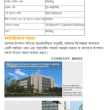
সর্বোচ্চ প্যাকিং ওজন
5000g
প্যাকিং গতি
25-40BPM
নেট ব্যাগের পরিধি
380/400mm
টিউবে ইনস্টল করা নেট ব্যাগের সর্বোচ্চ দৈর্ঘ্য
200m
মেশিনের আকার
1830mm*1128mm*1849mm
ওজন
450kg
কাস্টমাইজেশন
সমাধান:
আপনার উৎপাদন লাইনের প্রয়োজনীয়তা অনুযায়ী, আমাদের বিশেষজ্ঞরা আপনাকে
একটি সমন্বিত ওজন এবং প্যাকেজিং সমাধান সরবরাহ করবেন যা আপনাকে উৎপাদন
দক্ষতা উন্নত করতে সাহায্য করবে।