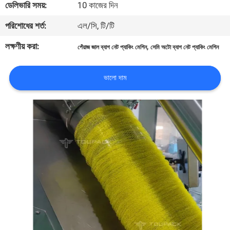
ডেলিভারি সময়:
10 কাজের দিন
নিয়ন্ত্রণ
পরিশোধের শর্ত:
এল/সি, টি/টি
আমাদের
লক্ষণীয় করা:
,
পেঁয়াজ জাল ব্যাগ নেট প্যাকিং মেশিন
সেমি অটো ব্যাগ নেট প্যাকিং মেশিন
সাথে
যোগাযোগ
ভালো দাম
করুন
খবর
মামলা
একটি
উদ্ধৃতি