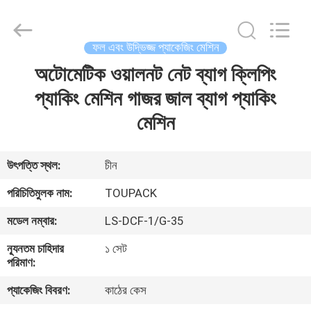
TOUPACK
INTELLIGENT
EQUIPMENT
CO.,
LTD.
ফল এবং উদ্ভিজ্জ প্যাকেজিং মেশিন
All
Rights
Reserved.
অটোমেটিক ওয়ালনট নেট ব্যাগ ক্লিপিং
বাড়ি
প্যাকিং মেশিন গাজর জাল ব্যাগ প্যাকিং
পণ্য
মেশিন
আমাদের
উৎপত্তি স্থল:
চীন
সম্পর্কে
পরিচিতিমুলক নাম:
TOUPACK
মডেল নম্বার:
LS-DCF-1/G-35
ফ্যাক্টরি
ন্যূনতম চাহিদার
১ সেট
ট্যুর
পরিমাণ:
প্যাকেজিং বিবরণ:
কাঠের কেস
মান