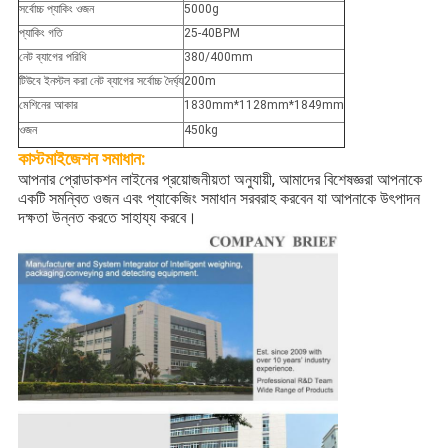
সর্বোচ্চ প্যাকিং ওজন
5000g
প্যাকিং গতি
25-40BPM
নেট ব্যাগের পরিধি
380/400mm
টিউবে ইনস্টল করা নেট ব্যাগের সর্বোচ্চ দৈর্ঘ্য
200m
মেশিনের আকার
1830mm*1128mm*1849mm
ওজন
450kg
কাস্টমাইজেশন
সমাধান:
আপনার প্রোডাকশন লাইনের প্রয়োজনীয়তা অনুযায়ী, আমাদের বিশেষজ্ঞরা আপনাকে
একটি সমন্বিত ওজন এবং প্যাকেজিং সমাধান সরবরাহ করবেন যা আপনাকে উৎপাদন
দক্ষতা উন্নত করতে সাহায্য করবে।