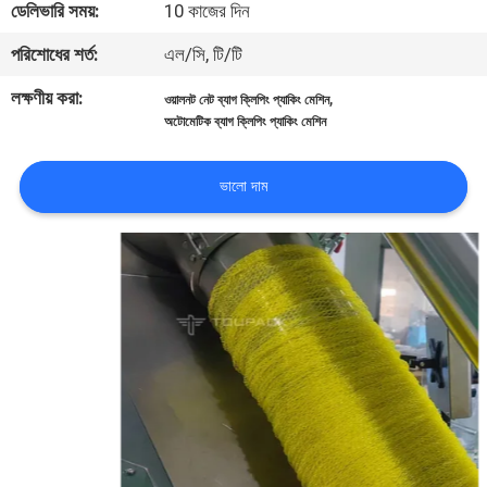
ডেলিভারি সময়:
10 কাজের দিন
নিয়ন্ত্রণ
পরিশোধের শর্ত:
এল/সি, টি/টি
আমাদের
লক্ষণীয় করা:
,
ওয়ালনট নেট ব্যাগ ক্লিপিং প্যাকিং মেশিন
অটোমেটিক ব্যাগ ক্লিপিং প্যাকিং মেশিন
সাথে
যোগাযোগ
ভালো দাম
করুন
খবর
মামলা
একটি
উদ্ধৃতি