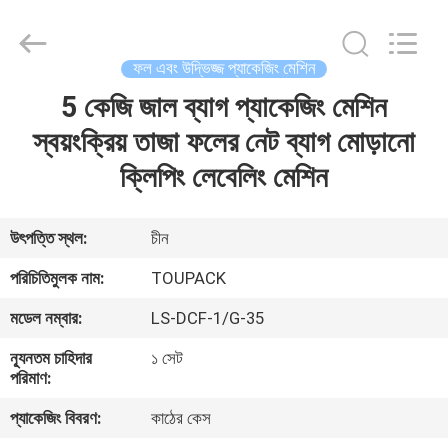
TOUPACK
INTELLIGENT
EQUIPMENT
CO.,
LTD.
ফল এবং উদ্ভিজ্জ প্যাকেজিং মেশিন
All
Rights
Reserved.
5 কেজি জাল ব্যাগ প্যাকেজিং মেশিন
বাড়ি
স্বয়ংক্রিয় তাজা ফলের নেট ব্যাগ মোড়ানো
পণ্য
ক্লিপিং লেবেলিং মেশিন
আমাদের
উৎপত্তি স্থল:
চীন
সম্পর্কে
পরিচিতিমুলক নাম:
TOUPACK
মডেল নম্বার:
LS-DCF-1/G-35
ফ্যাক্টরি
ন্যূনতম চাহিদার
১ সেট
ট্যুর
পরিমাণ:
প্যাকেজিং বিবরণ:
কাঠের কেস
মান