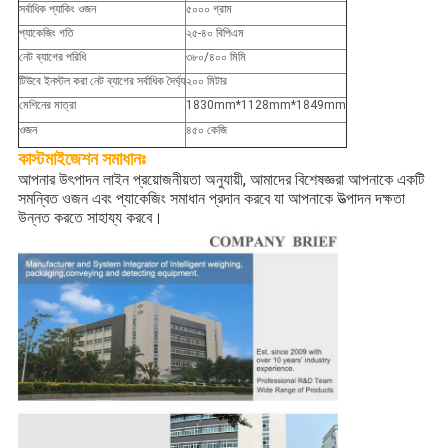
সর্বাধিক প্যাকিং ওজন
৫০০০ গ্রাম
প্যাকেজিং গতি
২৫-৪০ বিপিএম
নেট ব্যাগের পরিধি
৩৮০/৪০০ মিমি
টিউবে ইনস্টল করা নেট ব্যাগের সর্বাধিক দৈর্ঘ্য
২০০ মিটার
মেশিনের মাত্রা
1830mm*1128mm*1849mm
ওজন
৪৫০ কেজি
কাস্টমাইজেশন
সমাধানঃ
আপনার উৎপাদন লাইন প্রয়োজনীয়তা অনুযায়ী, আমাদের বিশেষজ্ঞরা আপনাকে একটি
সমন্বিত ওজন এবং প্যাকেজিং সমাধান প্রদান করবে যা আপনাকে উত্পাদন দক্ষতা
উন্নত করতে সাহায্য করবে।