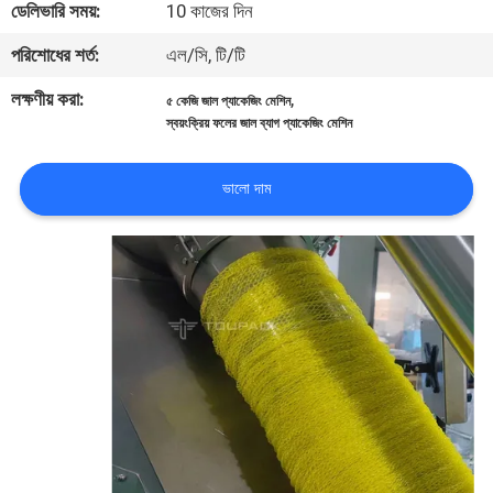
ডেলিভারি সময়:
10 কাজের দিন
নিয়ন্ত্রণ
পরিশোধের শর্ত:
এল/সি, টি/টি
আমাদের
লক্ষণীয় করা:
,
৫ কেজি জাল প্যাকেজিং মেশিন
স্বয়ংক্রিয় ফলের জাল ব্যাগ প্যাকেজিং মেশিন
সাথে
যোগাযোগ
ভালো দাম
করুন
খবর
মামলা
একটি
উদ্ধৃতি