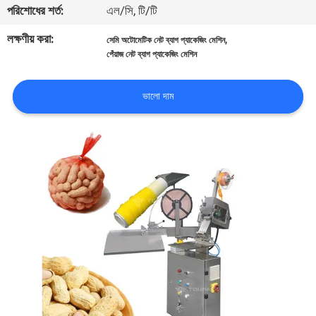
পরিশোধের শর্ত:
এল/সি, টি/টি
নিয়ন্ত্রণ
লক্ষণীয় করা:
,
সেমি অটোমেটিক নেট ব্যাগ প্যাকেজিং মেশিন
পেঁয়াজ নেট ব্যাগ প্যাকেজিং মেশিন
আমাদের
সাথে
ভালো দাম
যোগাযোগ
করুন
খবর
মামলা
একটি
উদ্ধৃতি