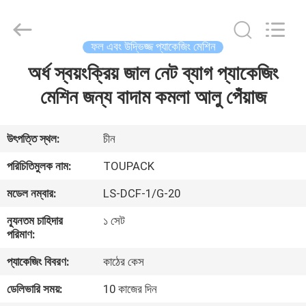
TOUPACK
INTELLIGENT
EQUIPMENT
CO.,
LTD.
ফল এবং উদ্ভিজ্জ প্যাকেজিং মেশিন
All
Rights
Reserved.
অর্ধ স্বয়ংক্রিয় জাল নেট ব্যাগ প্যাকেজিং
বাড়ি
মেশিন জন্য বাদাম কমলা আলু পেঁয়াজ
পণ্য
উৎপত্তি স্থল:
চীন
আমাদের
পরিচিতিমুলক নাম:
TOUPACK
সম্পর্কে
মডেল নম্বার:
LS-DCF-1/G-20
ন্যূনতম চাহিদার
১ সেট
ফ্যাক্টরি
পরিমাণ:
ট্যুর
প্যাকেজিং বিবরণ:
কাঠের কেস
ডেলিভারি সময়:
10 কাজের দিন
মান