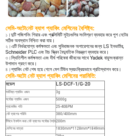
সেমি-অটো
নেট ব্যাগ প্যাকিং মেশিনের বৈশিষ্ট্য:
১।
দুটি পজিশনিং গিয়ার এবং প্রক্সিমিটি সুইচগুলির সংমিশ্রণ ব্যবহার করে পুশ নেটের
সঠিক অবস্থান নিশ্চিত করা যায়।
২।
এটি নির্ভরযোগ্য কর্মক্ষমতা এবং সুবিধাজনক অপারেশনের জন্য LS ইনভার্টার,
Schneider PLC এবং টাচ স্ক্রিন বৈদ্যুতিক নিয়ন্ত্রণ ব্যবহার করে।
৩।
স্থিতিশীল কর্মক্ষমতা এবং দীর্ঘ পরিষেবা জীবনের সাথে Yadek বায়ুসংক্রান্ত
উপাদান গ্রহণ করে।
প্যাকিং নেট শেষ হয়ে গেলে মেশ টিউব স্বয়ংক্রিয়ভাবে প্রতিস্থাপন করে।
৪।
সেমি-অটো নেট ব্যাগ প্যাকিং মেশিনের পরামিতি:
মডেল
LS-DCF-1/G-20
সর্বনিম্ন প্যাকিং ওজন
3g
সর্বোচ্চ প্যাকিং ওজন
5000g
প্যাকেজিং গতি
25-40BPM
নেট ব্যাগের পরিধি
380/400mm
টিউবে ইনস্টল করা নেট ব্যাগের সর্বোচ্চ দৈর্ঘ্য
200m
মেশিনের মাত্রা
1830mm*1128mm*1849mm
ওজন
78kg