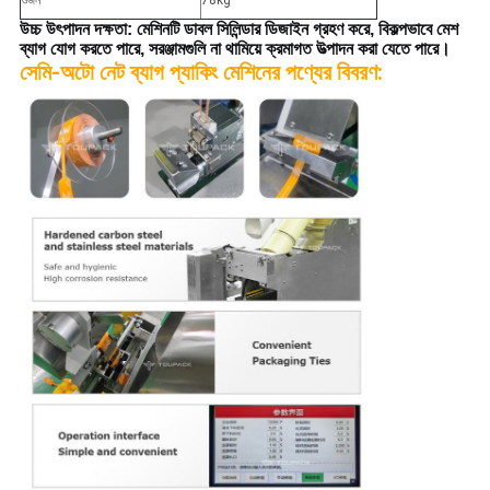
উচ্চ উৎপাদন দক্ষতা: মেশিনটি ডাবল সিলিন্ডার ডিজাইন গ্রহণ করে, বিকল্পভাবে মেশ
ব্যাগ যোগ করতে পারে, সরঞ্জামগুলি না থামিয়ে ক্রমাগত উত্পাদন করা যেতে পারে।
সেমি-অটো নেট ব্যাগ প্যাকিং মেশিনের পণ্যের বিবরণ: