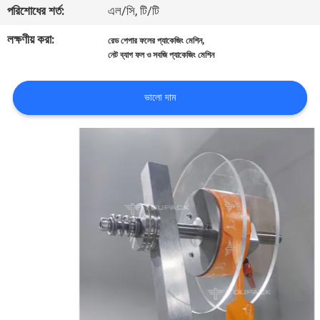
পরিশোধের শর্ত:
এল/সি, টি/টি
নিয়ন্ত্রণ
লক্ষণীয় করা:
,
রেড পেপার ফলের প্যাকেজিং মেশিন
নেট ব্যাগ ফল ও সবজি প্যাকেজিং মেশিন
আমাদের
সাথে
ভালো দাম
যোগাযোগ
করুন
খবর
মামলা
একটি
উদ্ধৃতি