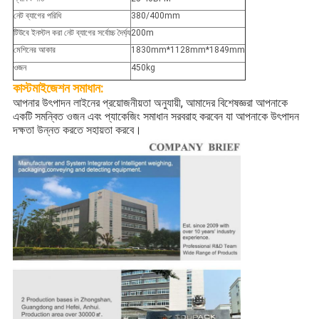
নেট ব্যাগের পরিধি
380/400mm
টিউবে ইনস্টল করা নেট ব্যাগের সর্বোচ্চ দৈর্ঘ্য
200m
মেশিনের আকার
1830mm*1128mm*1849mm
ওজন
450kg
কাস্টমাইজেশন
সমাধান:
আপনার উৎপাদন লাইনের প্রয়োজনীয়তা অনুযায়ী, আমাদের বিশেষজ্ঞরা আপনাকে
একটি সমন্বিত ওজন এবং প্যাকেজিং সমাধান সরবরাহ করবেন যা আপনাকে উৎপাদন
দক্ষতা উন্নত করতে সহায়তা করবে।