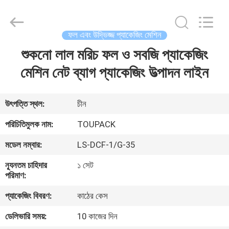
TOUPACK
INTELLIGENT
EQUIPMENT
CO.,
LTD.
ফল এবং উদ্ভিজ্জ প্যাকেজিং মেশিন
All
Rights
Reserved.
শুকনো লাল মরিচ ফল ও সবজি প্যাকেজিং
বাড়ি
মেশিন নেট ব্যাগ প্যাকেজিং উত্পাদন লাইন
পণ্য
উৎপত্তি স্থল:
চীন
আমাদের
পরিচিতিমুলক নাম:
TOUPACK
সম্পর্কে
মডেল নম্বার:
LS-DCF-1/G-35
ন্যূনতম চাহিদার
১ সেট
ফ্যাক্টরি
পরিমাণ:
ট্যুর
প্যাকেজিং বিবরণ:
কাঠের কেস
ডেলিভারি সময়:
10 কাজের দিন
মান