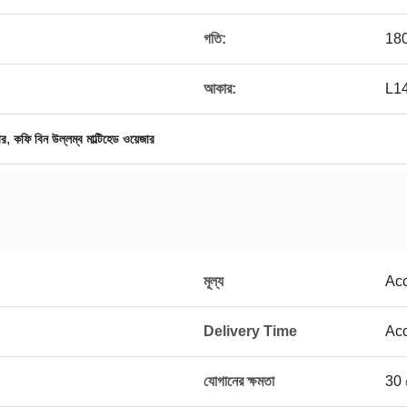
গতি:
180 
আকার:
L1
,
ার
কফি বিন উল্লম্ব মাল্টিহেড ওয়েজার
মূল্য
Acc
Delivery Time
Acc
যোগানের ক্ষমতা
30 স