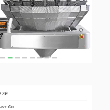
 কেজি
ইনলেস স্টীল