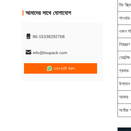
টাচ স্ক্রি
আমাদের সাথে যোগাযোগ
পাওয়ার
ওজন পর
86-15338292768
নিয়ন্ত্র
info@toupack.com
ভোল্টেজ
এখন চ্যাট করুন
প্রকার
উপাদান
আকার
সর্বোচ্চ