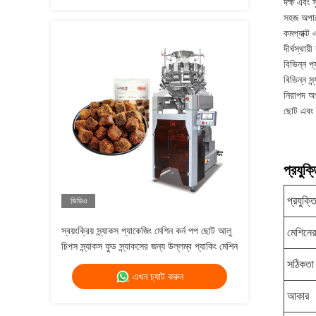
দক্ষ এবং সু
সহজ অপারে
কমপ্যাক্ট
দীর্ঘস্থা
বিভিন্ন প
বিভিন্ন স্
নিরাপদ অপ
ছোট এবং ব
প্রযুক
প্রযুক্ত
ভিডিও
স্বয়ংক্রিয় স্ন্যাকস প্যাকেজিং মেশিন কর্ন পপ ছোট আলু
মেশিনে
চিপস স্ন্যাকস ফুড স্ন্যাকসের জন্য উল্লম্ব প্যাকিং মেশিন
সঠিকতা
এখন চ্যাট করুন
আকার