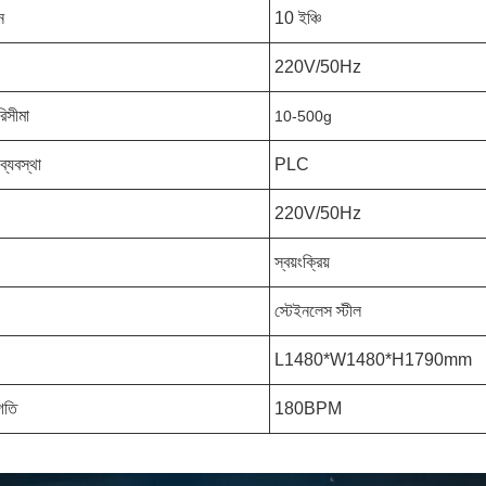
ন
10 ইঞ্চি
220V/50Hz
িসীমা
10-500g
ণ ব্যবস্থা
PLC
220V/50Hz
স্বয়ংক্রিয়
স্টেইনলেস স্টীল
L1480*W1480*H1790mm
 গতি
180BPM