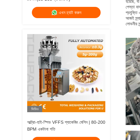
হয়েছে, য
পেস্তা বা
এখন চ্যাট করুন
প্রযুক্তি
আজই স্ন্য
লোভনীয় স
ভিডিও
আল্ট্রা-হাই-স্পিড VFFS প্যাকেজিং মেশিন | 80-200
BPM একটানা গতি