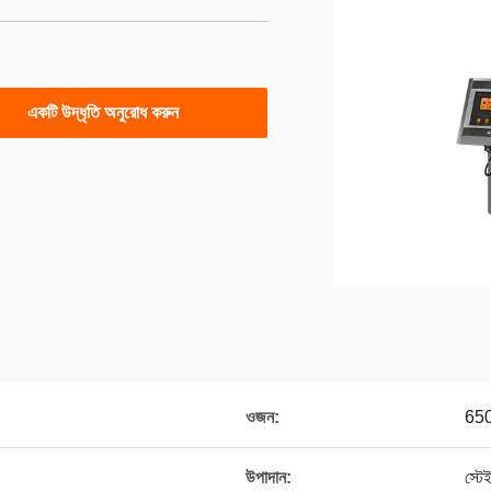
একটি উদ্ধৃতি অনুরোধ করুন
ওজন:
650
উপাদান:
স্টে