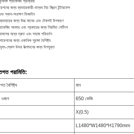
নির্দিষ্ট প্যাকেজিং প্রক্রিয়া
শনের জন্য ব্যবহারকারী-বান্ধব টাচ স্ক্রিন ইন্টারফেস
 এবং স্থান-সংরক্ষণ ডিজাইন
য়ী ব্যবহারের জন্য উচ্চ মানের এবং টেকসই উপকরণ
্যাকেজিং আকার এবং প্রকারের জন্য নিয়মিত সেটিংস
ন্যাকসের মধ্যে দ্রুত এবং সহজে পরিবর্তন
ারেশনের জন্য একাধিক সুরক্ষা বৈশিষ্ট্য
ৃহৎ-স্কেল উভয় উত্পাদনের জন্য উপযুক্ত
্তিগত পরামিতি:
িগত বৈশিষ্ট্য
মান
র ওজন
650 কেজি
X(0.5)
L1480*W1480*H1790mm