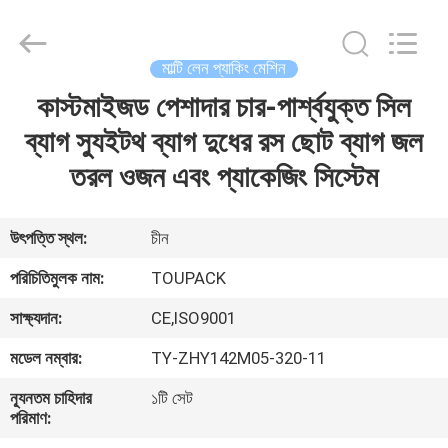
TOUPACK
INTELLIGENT
EQUIPMENT
CO.,
LTD.
মাল্টি লেন প্যাকিং মেশিন
All
Rights
Reserved.
কাস্টমাইজড পেশাদার চার-পার্শ্বযুক্ত সিল
বাড়ি
ব্যাগ স্যুইটথ ব্যাগ দুধের রস ছোট ব্যাগ জল
পণ্য
তরল ওজন এবং প্যাকেজিং সিস্টেম
আমাদের
উৎপত্তি স্থল:
চীন
সম্পর্কে
পরিচিতিমুলক নাম:
TOUPACK
সাক্ষ্যদান:
CE,ISO9001
ফ্যাক্টরি
মডেল নম্বার:
TY-ZHY142M05-320-11
ট্যুর
ন্যূনতম চাহিদার
১টি সেট
পরিমাণ:
মান