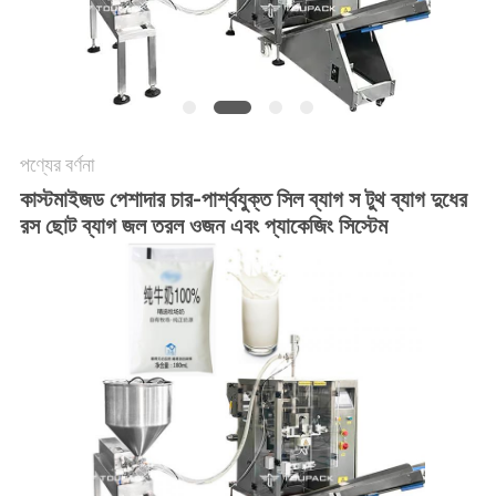
অনুরোধ
করুন
SITEMAP
পণ্যের বর্ণনা
গোপনীয়তা
কাস্টমাইজড পেশাদার চার-পার্শ্বযুক্ত সিল ব্যাগ স টুথ ব্যাগ দুধের
নীতি
রস ছোট ব্যাগ জল তরল ওজন এবং প্যাকেজিং সিস্টেম