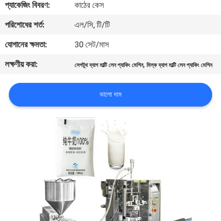
প্যাকেজিং বিবরণ:
কাঠের কেস
নিয়ন্ত্রণ
পরিশোধের শর্ত:
এল/সি, টি/টি
আমাদের
যোগানের ক্ষমতা:
30 সেট/মাস
সাথে
লক্ষণীয় করা:
,
সেগটুথ ব্যাগ মাল্টি লেন প্যাকিং মেশিন
মিল্ক ব্যাগ মাল্টি লেন প্যাকিং মেশিন
যোগাযোগ
করুন
ভালো দাম
খবর
মামলা
একটি
উদ্ধৃতি