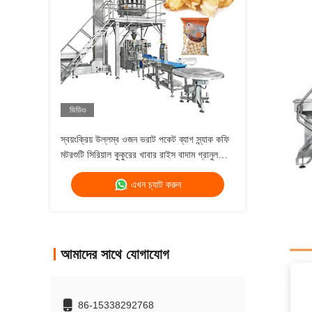
ভিডিও
স্বয়ংক্রিয় উল্লম্ব ওজন ভরাট পকেট ব্যাগ স্ন্যাক কফি
মটরশুটি সিরিয়াল কুকুরের খাবার রাইস বাদাম গ্রানুল
শুকনো ফল প্যাকিং মেশিন
এখন চ্যাট করুন
আমাদের সাথে যোগাযোগ
86-15338292768