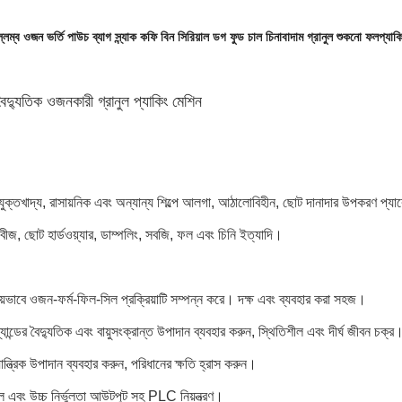
উল্লম্ব ওজন ভর্তি পাউচ ব্যাগ স্ন্যাক কফি বিন সিরিয়াল ডগ ফুড চাল চিনাবাদাম গ্রানুল শুকনো ফল
প্যাক
় বৈদ্যুতিক ওজনকারী গ্রানুল প্যাকিং মেশিন
যুক্ত
খাদ্য, রাসায়নিক এবং অন্যান্য শিল্পে আলগা, আঠালোবিহীন, ছোট দানাদার উপকরণ প্য
ীজ, ছোট হার্ডওয়্যার, ডাম্পলিং, সবজি, ফল এবং চিনি ইত্যাদি।
রিয়ভাবে ওজন-ফর্ম-ফিল-সিল প্রক্রিয়াটি সম্পন্ন করে। দক্ষ এবং ব্যবহার করা সহজ।
্র্যান্ডের বৈদ্যুতিক এবং বায়ুসংক্রান্ত উপাদান ব্যবহার করুন, স্থিতিশীল এবং দীর্ঘ জীবন চক্র
ান্ত্রিক উপাদান ব্যবহার করুন, পরিধানের ক্ষতি হ্রাস করুন।
ল এবং উচ্চ নির্ভুলতা আউটপুট সহ PLC নিয়ন্ত্রণ।