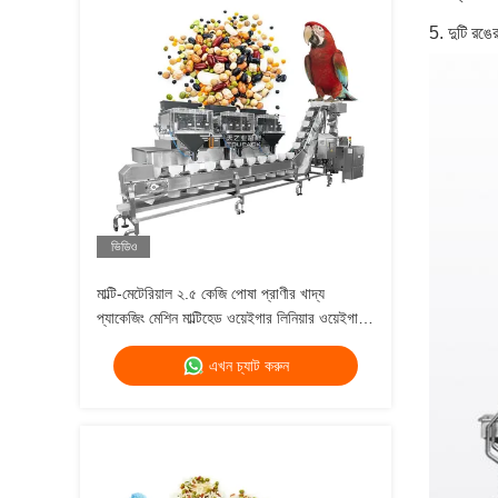
5. দুটি রঙে
ভিডিও
মাল্টি-মেটেরিয়াল ২.৫ কেজি পোষা প্রাণীর খাদ্য
প্যাকেজিং মেশিন মাল্টিহেড ওয়েইগার লিনিয়ার ওয়েইগার
সহ জিপলক ডয়প্যাক পাউচ প্যাকিংয়ের জন্য
এখন চ্যাট করুন