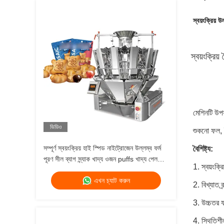
স্বয়ংক্রিয় 
স্বয়ংক্রিয
মেশিনটি উপ
ভিডিও
শুকনো ফল, ব
সম্পূর্ণ স্বয়ংক্রিয় হাই স্পিড নাইট্রোজেন উল্লম্ব ফর্ম
বৈশিষ্ট্য:
পূরণ সীল ব্যাগ স্ন্যাক খাদ্য ওজন puffs খাদ্য পেললেট
1. স্বয়ংক্
প্যাকিং মেশিন
এখন চ্যাট করুন
2. বিখ্যাত ব
3. উচ্চতর য
4. স্থিতিশী