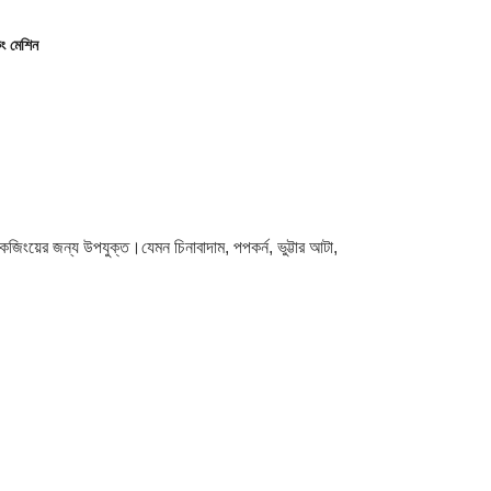
িং
মেশিন
াকেজিংয়ের জন্য উপযুক্ত।
যেমন চিনাবাদাম, পপকর্ন, ভুট্টার আটা,
।