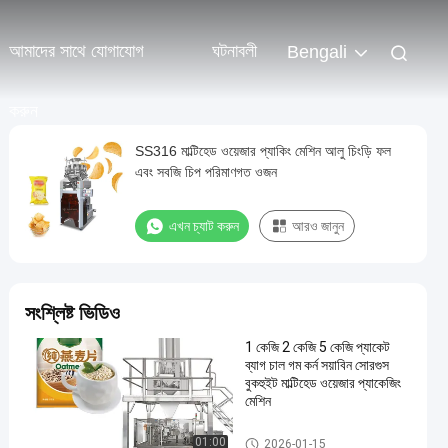
আমাদের সাথে যোগাযোগ
ঘটনাবলী
Bengali
করুন
SS316 মাল্টিহেড ওয়েজার প্যাকিং মেশিন আলু চিংড়ি ফল
এবং সবজি চিপ পরিমাণগত ওজন
এখন চ্যাট করুন
আরও জানুন
সংশ্লিষ্ট ভিডিও
1 কেজি 2 কেজি 5 কেজি প্যাকেট
ব্যাগ চাল গম কর্ন সয়াবিন সোরগুস
বুকহুইট মাল্টিহেড ওয়েজার প্যাকেজিং
মেশিন
মাল্টিহেড ওজনকারী
01:00
2026-01-15