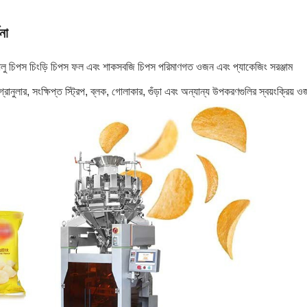
না
লু চিপস চিংড়ি চিপস ফল এবং শাকসবজি চিপস পরিমাণগত ওজন এবং প্যাকেজিং সরঞ্জাম
্রানুলার, সংক্ষিপ্ত স্ট্রিপ, ব্লক, গোলাকার, গুঁড়া এবং অন্যান্য উপকরণগুলির স্বয়ংক্রিয