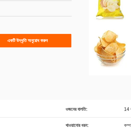
একটি উদ্ধৃতি অনুরোধ করুন
ওজনের বালতি:
14 
খাওয়ানোর ধরন:
কম্