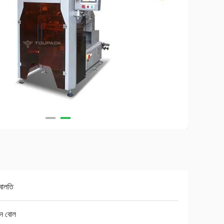
বালতি
পন বোল