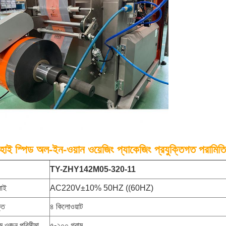
াই স্পিড অল-ইন-ওয়ান ওয়েজিং প্যাকেজিং প্রযুক্তিগত পরামিতি
TY-ZHY142M05-320-11
লাই
AC220V±10% 50HZ ((60HZ)
তি
৪ কিলোওয়াট
 ওজন পরিসীমা
৫-২০০ গ্রাম