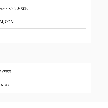
েইনলেস স্টিল 304/316
M, ODM
র ক্ষেত্রে
ি, টি/টি