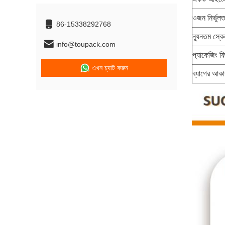
ওজন নির্ভুলত
86-15338292768
ন্যূনতম স্ক
info@toupack.com
প্যাকেজিং ফিল
এখন চ্যাট করুন
ব্যাগের আকা