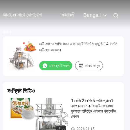
আমাদের সাথে যোগাযোগ
ঘটনাবলী
Bengali
করুন
মাল্টি-ফাংশন গাম্মি ওজন এবং ভরাট সিস্টেম ক্যান্ডি 14 বালতি
মাল্টিহেড ওয়েজার
এখন চ্যাট করুন
আরও জানুন
সংশ্লিষ্ট ভিডিও
1 কেজি 2 কেজি 5 কেজি প্যাকেট
ব্যাগ চাল গম কর্ন সয়াবিন সোরগুস
বুকহুইট মাল্টিহেড ওয়েজার প্যাকেজিং
মেশিন
মাল্টিহেড ওজনকারী
01:00
2026-01-15