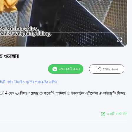
েড ওয়েজার
এখন চ্যাট করুন
শেয়ার করুন
#
দুটি পর্যায় হিমায়িত মুরগির প্যাকেজিং মেশিন
ট ①14-হেড ২.৫লিটার ওয়েজার ② সাপোর্টিং প্ল্যাটফর্ম ③ ইনক্লাইন্ড এলিভেটর ④ ভাইব্রেটিং ফিডার
একটি বার্তা দিন