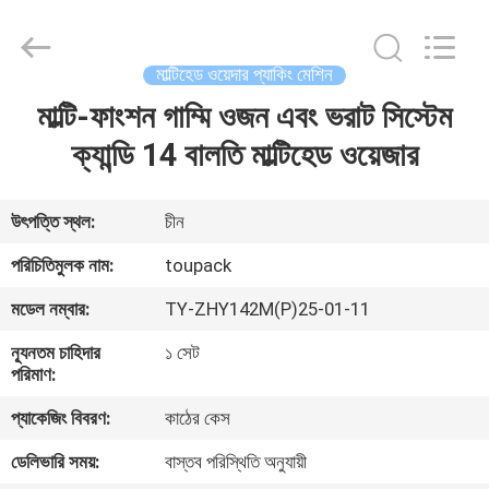
TOUPACK
INTELLIGENT
EQUIPMENT
CO.,
LTD.
মাল্টিহেড ওয়েদার প্যাকিং মেশিন
All
Rights
Reserved.
মাল্টি-ফাংশন গাম্মি ওজন এবং ভরাট সিস্টেম
বাড়ি
ক্যান্ডি 14 বালতি মাল্টিহেড ওয়েজার
পণ্য
উৎপত্তি স্থল:
চীন
আমাদের
পরিচিতিমুলক নাম:
toupack
সম্পর্কে
মডেল নম্বার:
TY-ZHY142M(P)25-01-11
ন্যূনতম চাহিদার
১ সেট
ফ্যাক্টরি
পরিমাণ:
ট্যুর
প্যাকেজিং বিবরণ:
কাঠের কেস
ডেলিভারি সময়:
বাস্তব পরিস্থিতি অনুযায়ী
মান