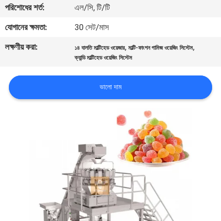
পরিশোধের শর্ত:
এল/সি, টি/টি
নিয়ন্ত্রণ
যোগানের ক্ষমতা:
30 সেট/মাস
আমাদের
লক্ষণীয় করা:
,
,
১৪ বালতি মাল্টিহেড ওয়েজার
মাল্টি-ফাংশন গামিজ ওয়েজিং সিস্টেম
সাথে
ক্যান্ডি মাল্টিহেড ওয়েজিং সিস্টেম
যোগাযোগ
ভালো দাম
করুন
খবর
মামলা
একটি
উদ্ধৃতি