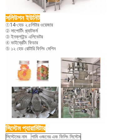
সলিউশন ইউনিট
①14-হেড ২.৫লিটার ওয়েজার
② সাপোর্টিং প্ল্যাটফর্ম
③ ইনক্লাইন্ড এলিভেটর
④ ভাইব্রেটিং ফিডার
⑤ ১২ হেড রোটারি ফিলিং মেশিন
সিস্টেম প্যারামিটার
সিস্টেমের নাম
গামি ওজনের এবং ফিলিং সিস্টেম