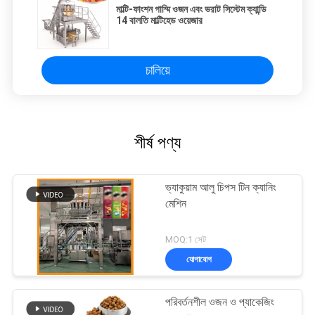
মাল্টি-ফাংশন গাম্মি ওজন এবং ভরাট সিস্টেম ক্যান্ডি
14 বালতি মাল্টিহেড ওয়েজার
চালিয়ে
শীর্ষ পণ্য
ভ্যাকুয়াম আলু চিপস টিন ক্যানিং
মেশিন
MOQ:1 সেট
যোগাযোগ
পরিবর্তনশীল ওজন ও প্যাকেজিং