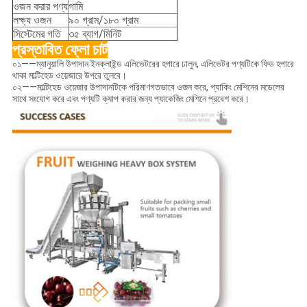
ওজন করার পণ্য
গামি
লক্ষ্য ওজন
৯০ গ্রাম/১৮০ গ্রাম
সিস্টেমের গতি
৩৫ ব্যাগ/মিনিট
প্রস্তাবিত ফ্লো চার্ট
০১——ম্যানুয়ালি উপাদান ইনক্লাইন্ড এলিভেটরের হপারে ঢালুন, এলিভেটর পণ্যটিকে ফিড হপারে
থাকা মাল্টিহেড ওয়েজারে উপরে তুলবে।
০২——মাল্টিহেড ওয়েজার উপাদানটিকে পরিমাণগতভাবে ওজন করে, প্যাকিং মেশিনের মডেলের
সাথে সংযোগ করে এবং পণ্যটি ক্যাপ করার জন্য প্যাকেজিং মেশিনে প্রবেশ করে।