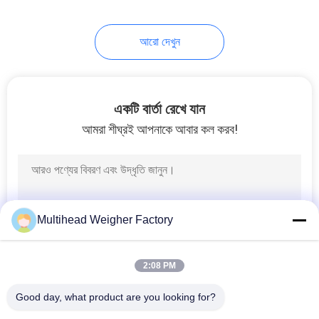
21
আরো দেখুন
ওজন ও ভরাট মেশিন
একটি বার্তা রেখে যান
আমরা শীঘ্রই আপনাকে আবার কল করব!
13
গ্রানুল ফিলিং মেশিন
Multihead Weigher Factory
2:08 PM
Good day, what product are you looking for?