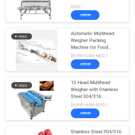
সাইট
Seafood Flip Multi Head
MOQ:1
ম্যাপ
Scale Premade Bag
যোগাযোগ
Packing Machine
21
গোপনীয়তা
Automatic Multihead
মাল্টি লেন প্যাকিং মেশিন
নীতি
Weigher Packing
Machine for Food
Industry with 5-50
$9,700-12,000 MOQ:1
Bag/min Granule Filling
যোগাযোগ
12 Head Multihead
57
Weigher with Stainless
ফল এবং উদ্ভিজ্জ প্যাকেজিং
Steel 304/316
Construction and 10"
$6,800-16,000 MOQ:1
মেশিন
Color Touch Screen for
যোগাযোগ
High-Accuracy Weighing
Stainless Steel 304/316