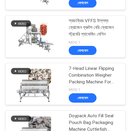
যোগাযোগ
নিয়ন্ত্রণ
স্বয়ংক্রিয় VFFS উল্লম্ব
যোগাযোগ
33
ফ্রোজেন ফ্রুটস বেরি ফ্রোজেন
করুন
স্ট্রবেরি প্যাকেজিং মেশিন
লিনিয়ার ওয়েইজার প্যাকিং
MOQ:1
মেশিন
যোগাযোগ
খবর
7-Head Linear Flipping
মামলা
Combination Weigher
Packing Machine For
92
Tilapia Fish Parrotfish
MOQ:1
উদ্ধৃতির
Shell
জলখাবার খাবার প্যাকেজিং
যোগাযোগ
জন্য
মেশিন
আবেদন
Doypack Auto Fill Seal
Pouch Bag Packaging
Machine Cuttlefish