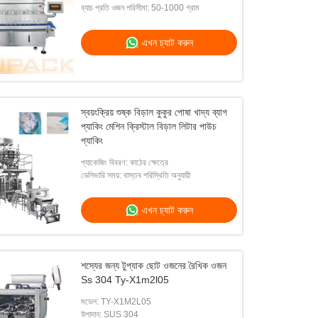
ব্যাচ প্রতি ওজন পরিসীমা: 50-1000 গ্রাম
এখন চ্যাট করুন
স্বয়ংক্রিয় শুষ্ক বিড়াল কুকুর পোষা খাদ্য ব্যাগ
প্যাকিং মেশিন ক্রিস্টাল বিড়াল লিটার পাউচ
প্যাকিং
প্যাকেজিং বিবরণ: কাঠের ক্ষেত্রে
ডেলিভারি সময়: বাস্তব পরিস্থিতি অনুযায়ী
এখন চ্যাট করুন
শস্যের জন্য টুপ্যাক ছোট ওজনের রৈখিক ওজন
Ss 304 Ty-X1m2l05
মডেল: TY-X1M2L05
উপাদান: SUS 304