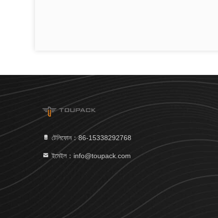
টেলিফোন：86-15338292768
ইমেইল：info@toupack.com