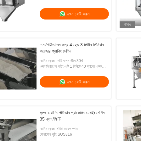
এখন চ্যাট করুন
ভিডিও
দানা/পাউডারের জন্য 4 হেড 3 লিটার লিনিয়ার
ওয়েজার প্যাকিং মেশিন
মেশিন ফ্রেম: স্টেইনলেস স্টীল 304
ওজন নির্ধারণের গতি: এটি 1 মিনিটে 40 ব্যাগের ওজন
করতে পারে (পণ্যের আকারের উপর নির্ভর করে)
এখন চ্যাট করুন
ক্লথ ওয়াশিং পাউডার প্যাকেজিং ওয়েইং মেশিন
35 ব্যাগ/মিনিট
মেশিন ফ্রেম: মরিচা রোধক স্পাত
যোগাযোগ পৃষ্ঠ: SUS316