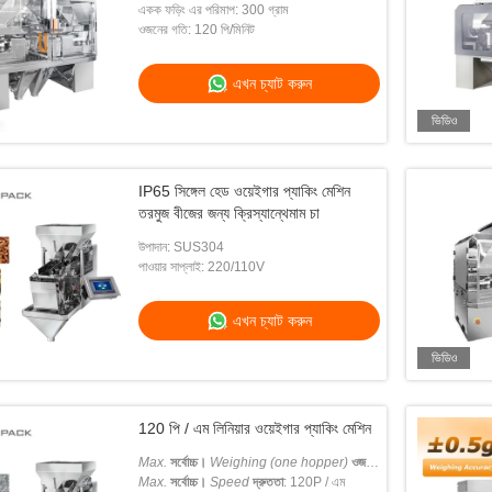
একক ফড়িং এর পরিমাপ: 300 গ্রাম
ওজনের গতি: 120 পি/মিনিট
এখন চ্যাট করুন
ভিডিও
IP65 সিঙ্গেল হেড ওয়েইগার প্যাকিং মেশিন
তরমুজ বীজের জন্য ক্রিস্যান্থেমাম চা
উপাদান: SUS304
পাওয়ার সাপ্লাই: 220/110V
এখন চ্যাট করুন
ভিডিও
120 পি / এম লিনিয়ার ওয়েইগার প্যাকিং মেশিন
Max.
সর্বোচ্চ।
Weighing (one hopper)
ওজন
(এক হপার)
Max.
সর্বোচ্চ।
: 300g
Speed
দ্রুততা
: 120P / এম