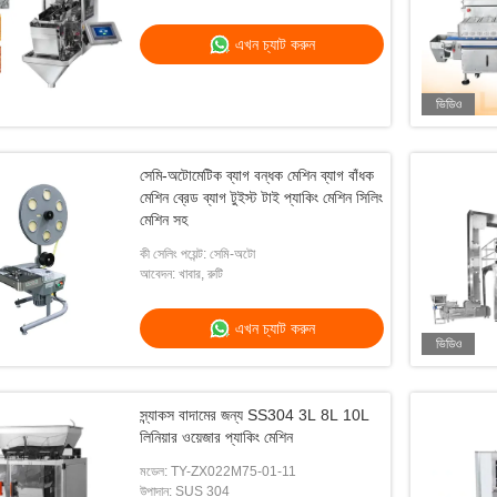
এখন চ্যাট করুন
ভিডিও
সেমি-অটোমেটিক ব্যাগ বন্ধক মেশিন ব্যাগ বাঁধক
মেশিন ব্রেড ব্যাগ টুইস্ট টাই প্যাকিং মেশিন সিলিং
মেশিন সহ
কী সেলিং পয়েন্ট: সেমি-অটো
আবেদন: খাবার, রুটি
এখন চ্যাট করুন
ভিডিও
স্ন্যাকস বাদামের জন্য SS304 3L 8L 10L
লিনিয়ার ওয়েজার প্যাকিং মেশিন
মডেল: TY-ZX022M75-01-11
উপাদান: SUS 304