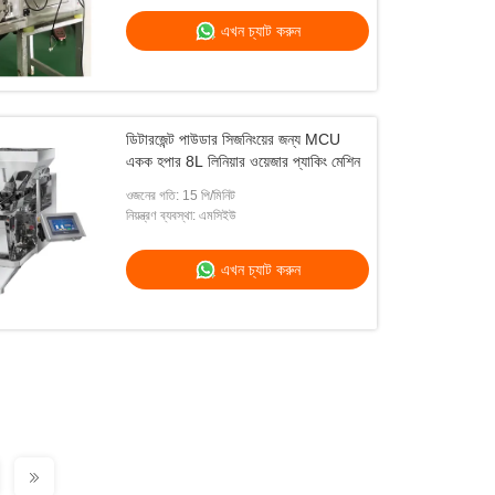
এখন চ্যাট করুন
ডিটারজেন্ট পাউডার সিজনিংয়ের জন্য MCU
একক হপার 8L লিনিয়ার ওয়েজার প্যাকিং মেশিন
ওজনের গতি: 15 পি/মিনিট
নিয়ন্ত্রণ ব্যবস্থা: এমসিইউ
এখন চ্যাট করুন