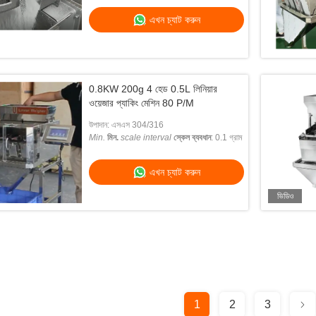
এখন চ্যাট করুন
0.8KW 200g 4 হেড 0.5L লিনিয়ার
ওয়েজার প্যাকিং মেশিন 80 P/M
উপাদান: এসএস 304/316
Min.
মিন.
scale interval
স্কেল ব্যবধান
: 0.1 গ্রাম
এখন চ্যাট করুন
ভিডিও
1
2
3