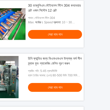
30 ডাব্লুপিএম স্টেইনলেস স্টিল 304 কনভেয়ার
বেল্ট ওজন সিস্টেম 12 বেল্ট
পাদান: স্টেইনলেস স্টিল 304
Max.
সর্বোচ্চ।
Speed
দ্রুততা
: 10 ~ 30
ডাব্লুপিএম
সেরা দাম পান
চিনি ক্যান্ডির জন্য ভিএফএফএস উল্লম্ব ফর্ম সীল
স্ন্যাক ফুড প্যাকেজিং মেশিন পূরণ করুন
প্যাকিং গতি: 5-45 ব্যাগ/মিনিট
ব্যাগ তৈরির আকার: (এল) 80-500 মিমি 700 মিমি
(ওয়াট) 150-350 মিমি
সেরা দাম পান