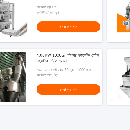
আবেদন: গুঁড়া পণ্য
কম্পিউটারাইজড: হ্যাঁ
সেরা দাম পান
4.06KW 1000gr পাউডার প্যাকেজিং মেশিন
বৈদ্যুতিক চালিত প্রকার
ওজনের সেরা টার্গেট রেঞ্জ: 50 গ্রাম -1000 গ্রাম
আবেদন: লবণ, গুঁড়া
সেরা দাম পান