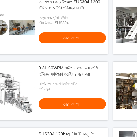
চাল শস্যের জন্য টপআপ SUS304 1200
মিমি ডায়া রোটারি পরিবাহক সারণী
পণ্যের নাম: ঘূর্ণমান টেবিল
শরীর উপাদান: SUS304
সেরা দাম পান
0.8L 60WPM পাউডার ওজন এবং মেশিন
মাল্টিহেড সংমিশ্রণ ওয়েইগার পূরণ করা
আদর্শ: ওজন এবং প্যাকেজিং লাইন
শর্ত: নতুন
সেরা দাম পান
SUS304 120bag / মিনিট আলু চিপ