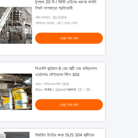
টুপ্যাক 20 মি / মিনিট চেইনের ধরণের বালতি
লিফট তাপমাত্রা প্রতিরোধী
শরীর উপাদান:: SUS304
পরিবাহক প্রকার:: বেল্ট / চেইন প্লেট
সেরা দাম পান
পিএলসি কন্ট্রোল 8 হেড মাল্টি হেড কম্বিনেশন
ওয়েইগার স্টেইনলেস স্টিল 304
পাদান: স্টেইনলেস স্টিল 304
Max.
সর্বোচ্চ।
Speed
দ্রুততা
: 10 ~ 30
ডাব্লুপিএম
সেরা দাম পান
হিমায়িত চিংড়ির জন্য SUS 304 মাল্টিহেড