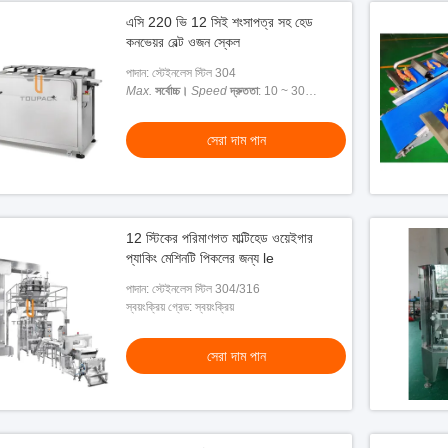
এসি 220 ভি 12 সিই শংসাপত্র সহ হেড
কনভেয়র বেল্ট ওজন স্কেল
পাদান: স্টেইনলেস স্টিল 304
Max.
সর্বোচ্চ।
Speed
দ্রুততা
: 10 ~ 30
ডাব্লুপিএম
সেরা দাম পান
12 স্টিকের পরিমাণগত মাল্টিহেড ওয়েইগার
প্যাকিং মেশিনটি পিকলের জন্য le
পাদান: স্টেইনলেস স্টিল 304/316
স্বয়ংক্রিয় গ্রেড: স্বয়ংক্রিয়
সেরা দাম পান