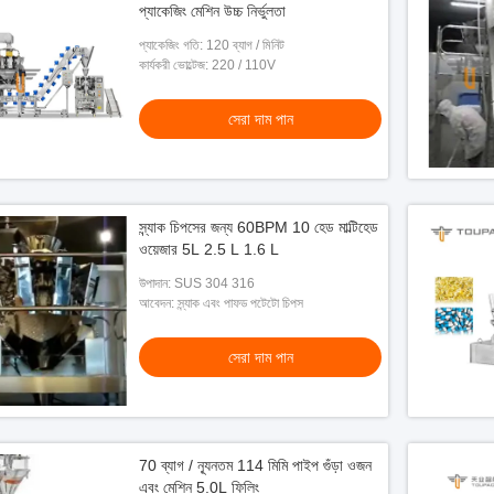
প্যাকেজিং মেশিন উচ্চ নির্ভুলতা
প্যাকেজিং গতি: 120 ব্যাগ / মিনিট
কার্যকরী ভোল্টেজ: 220 / 110V
সেরা দাম পান
স্ন্যাক চিপসের জন্য 60BPM 10 হেড মাল্টিহেড
ওয়েজার 5L 2.5 L 1.6 L
উপাদান: SUS 304 316
আবেদন: স্ন্যাক এবং পাফড পটেটো চিপস
সেরা দাম পান
70 ব্যাগ / ন্যূনতম 114 মিমি পাইপ গুঁড়া ওজন
এবং মেশিন 5.0L ফিলিং