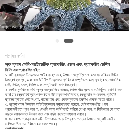
অনুরোধ
করুন
SITEMAP
গোপনীয়তা
পণ্যের বর্ণনা
নীতি
স্ক্রু ক্যাপ সেমি-অটোমেটিক প্যাকেজিং ওজন এবং প্যাকেজিং মেশিন
ফিলিং এবং প্যাকেজিং লাইন:
১. এটি হ্রাসকৃত উত্তোলন মোটর গ্রহণ করে, উপাদান অনুপস্থিত থাকলে স্বয়ংক্রিয় ফিডিং
নিয়ন্ত্রণ ব্যবস্থা, এবং বালতি টাইপ উত্তোলন প্রক্রিয়া সম্পূর্ণরূপে বন্ধ, দূষণমুক্ত, কোন লিক
নেই, ফিডিং, ওজন, ফিলিং এবং সম্পূর্ণ অটোমেশন নিয়ন্ত্রণ।
২. দেশীয় সুপরিচিত অতি-ক্ষুদ্র সমন্বয় দিয়ে সজ্জিত, ফিলিং গতি দ্রুত এবং নির্ভুলতা বেশি। বহু-
ভাষা টাচ স্ক্রিন হিউম্যান-কম্পিউটার ইন্টারঅ্যাকশন সিস্টেম, ভিজ্যুয়াল অপারেশন, প্রতিটি
ব্যাচের ক্যানের মোট সংখ্যা, পাসের হার এবং একক ক্যানের ত্রুটিও রেকর্ড করতে পারে।
৩. প্রত্যাখ্যান ডিভাইস অতিরিক্তভাবে স্থাপন করা হয়েছে, যে উপাদানগুলির ওজন
প্রয়োজনীয়তা পূরণ করে না, সেগুলি অন্য আউটলেটে সরিয়ে দেওয়া হবে, যা ফিলিংয়ের যোগ্যতা
হারকে ব্যাপকভাবে উন্নত করে এবং বর্জ্য এড়াতে সহায়তা করবে।
৪. সব ধরণের গ্রানুল এবং কঠিন উপাদানের জন্য উপযুক্ত, পণ্যের উপাদান অনুযায়ী নমনীয়
মেশিনের উপাদান নির্বাচন করা যেতে পারে।
স্পেসিফিকেশন: