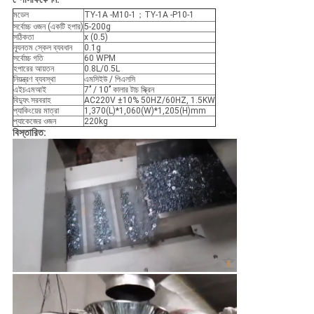
মডেল
TY-1A -M10-1；TY-1A -P10-1
সর্বোচ্চ ওজন (একটি হপার)
5-200g
সঠিকতা
x (0.5)
ন্যূনতম স্কেল ব্যবধান
0.1g
সর্বোচ্চ গতি
60 WPM
হপারের আয়তন
0.8L/0.5L
নিয়ন্ত্রণ ব্যবস্থা
এমসিইউ / পিএলসি
এইচএমআই
7’’ / 10’’ কালার টাচ স্ক্রিন
বিদ্যুৎ সরবরাহ
AC220V ±10% 50HZ/60HZ, 1.5KW
প্যাকিংয়ের মাত্রা
1,370(L)*1,060(W)*1,205(H)mm
প্যাকেজের ওজন
220kg
বিস্তারিত: