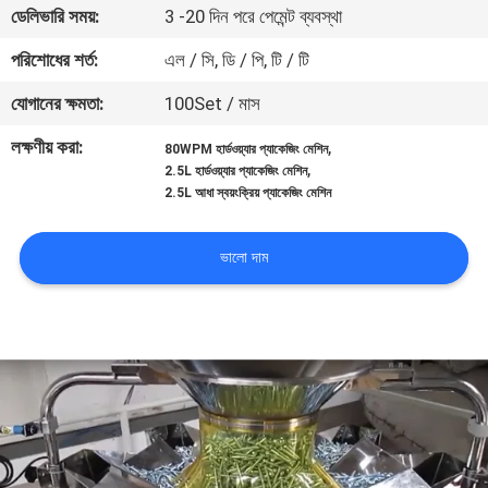
ডেলিভারি সময়:
3 -20 দিন পরে পেমেন্ট ব্যবস্থা
নিয়ন্ত্রণ
পরিশোধের শর্ত:
এল / সি, ডি / পি, টি / টি
আমাদের
যোগানের ক্ষমতা:
100Set / মাস
সাথে
লক্ষণীয় করা:
,
80WPM হার্ডওয়্যার প্যাকেজিং মেশিন
যোগাযোগ
,
2.5L হার্ডওয়্যার প্যাকেজিং মেশিন
2.5L আধা স্বয়ংক্রিয় প্যাকেজিং মেশিন
করুন
ভালো দাম
খবর
মামলা
একটি
উদ্ধৃতি