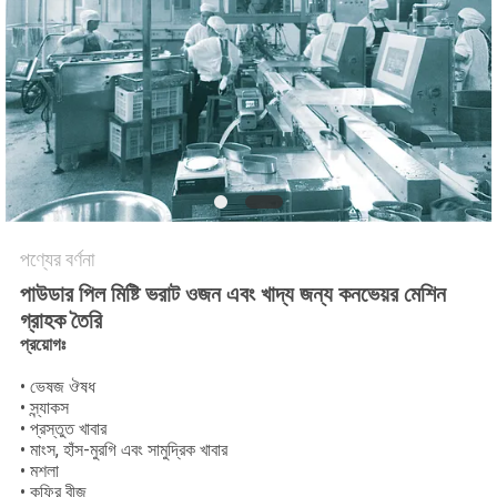
অনুরোধ
করুন
SITEMAP
গোপনীয়তা
নীতি
পণ্যের বর্ণনা
পাউডার পিল মিষ্টি ভরাট ওজন এবং খাদ্য জন্য কনভেয়র মেশিন
গ্রাহক তৈরি
প্রয়োগঃ
• ভেষজ ঔষধ
• স্ন্যাকস
• প্রস্তুত খাবার
• মাংস, হাঁস-মুরগি এবং সামুদ্রিক খাবার
• মশলা
• কফির বীজ