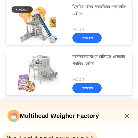
হিমায়িত খাদ্য স্বয়ংক্রিয় প্যাকেজিং
মেশিন
MOQ:1
যোগাযোগ
কাস্টমাইজযোগ্য মাল্টিহেড ওয়েজার
প্যাকিং মেশিন
MOQ:1
যোগাযোগ
মাল্টিহেড ওয়েদার প্যাকিং মেশিন
Multihead Weigher Factory
ডিম্পল প্লেট হপার উল্লম্ব মাল্টিহেড ওয়েজার ব্যাগযুক্ত রুটি সেকেন্ডারি প্যাকেজিং মেশিন
12:23 PM
বোতল টিনের ক্যানের জন্য অটো ওয়েজিং ফিলিং এবং সিলিং মেশিন 10-500 গ্রাম ক্যানড
Good day, what product are you looking for?