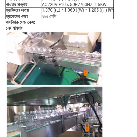
পাওয়ার সাপ্লাই
AC220V ±10% 50HZ/60HZ, 1.5KW
প্যাকিংয়ের মাত্রা
1,370 ((L) * 1,060 ((W) * 1,205 ((H) মিমি
প্যাকেজের ওজন
২৯৫ কেজি
কাস্টমার-মেড কেস:
১নং মামলাঃ