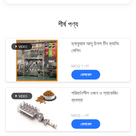
শীর্ষ পণ্য
ভ্যাকুয়াম আলু চিপস টিন ক্যানিং
মেশিন
MOQ:1 সেট
যোগাযোগ
পরিবর্তনশীল ওজন ও প্যাকেজিং
ব্যবস্থা
MOQ:১ সেট
যোগাযোগ