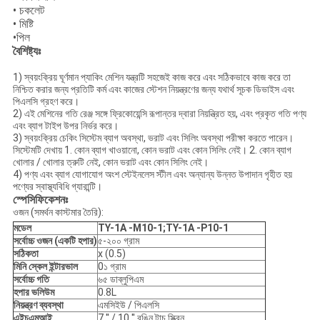
• চকলেট
• মিষ্টি
•পিল
বৈশিষ্ট্যঃ
1) স্বয়ংক্রিয় ঘূর্ণমান প্যাকিং মেশিন যন্ত্রটি সহজেই কাজ করে এবং সঠিকভাবে কাজ করে তা
নিশ্চিত করার জন্য প্রতিটি কর্ম এবং কাজের স্টেশন নিয়ন্ত্রণের জন্য যথার্থ সূচক ডিভাইস এবং
পিএলসি গ্রহণ করে।
2) এই মেশিনের গতি রেঞ্জ সঙ্গে ফ্রিকোয়েন্সি রূপান্তর দ্বারা নিয়ন্ত্রিত হয়, এবং প্রকৃত গতি পণ্য
এবং ব্যাগ টাইপ উপর নির্ভর করে।
3) স্বয়ংক্রিয় চেকিং সিস্টেম ব্যাগ অবস্থা, ভরাট এবং সিলিং অবস্থা পরীক্ষা করতে পারেন।
সিস্টেমটি দেখায় 1. কোন ব্যাগ খাওয়ানো, কোন ভরাট এবং কোন সিলিং নেই। 2. কোন ব্যাগ
খোলার / খোলার ত্রুটি নেই, কোন ভরাট এবং কোন সিলিং নেই।
4) পণ্য এবং ব্যাগ যোগাযোগ অংশ স্টেইনলেস স্টীল এবং অন্যান্য উন্নত উপাদান গৃহীত হয়
পণ্যের স্বাস্থ্যবিধি গ্যারান্টি।
স্পেসিফিকেশনঃ
ওজন (সমর্থন কাস্টমার তৈরি):
মডেল
TY-1A -M10-1;TY-1A -P10-1
সর্বোচ্চ ওজন (একটি হপার)
৫-২০০ গ্রাম
সঠিকতা
x (0.5)
মিনি স্কেল ইন্টারভাল
0১ গ্রাম
সর্বোচ্চ গতি
৬৫ ডাব্লুপিএম
হপার ভলিউম
0.8L
নিয়ন্ত্রণ ব্যবস্থা
এমসিইউ / পিএলসি
এইচএমআই
7 ′′ / 10 ′′ রঙিন টাচ স্ক্রিন