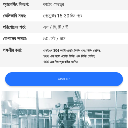
প্যাকেজিং বিবরণ:
কাঠের ক্ষেত্রে
নিয়ন্ত্রণ
ডেলিভারি সময়:
পেমেন্টের 15-30 দিন পরে
আমাদের
পরিশোধের শর্ত:
এল / সি, টি / টি
সাথে
যোগানের ক্ষমতা:
50 সেট / মাস
যোগাযোগ
লক্ষণীয় করা:
,
এসইএস 304 অটো ওয়েইং ফিলিং এবং সিলিং মেশিন
করুন
,
100 এল অটো ওয়েইং ফিলিং এবং সিলিং মেশিন
100 এল শিম প্যাকেজিং মেশিন
খবর
ভালো দাম
মামলা
একটি
উদ্ধৃতি