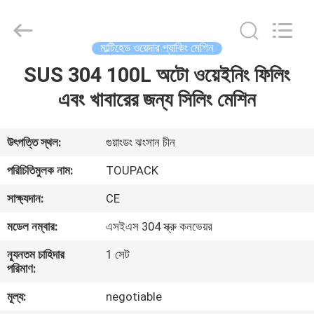
TOUPACK
INTELLIGENT
EQUIPMENT
CO.,
LTD.
মাল্টিহেড ওয়েদার প্যাকিং মেশিন
All
Rights
Reserved.
SUS 304 100L অটো ওয়েইনিং ফিলিং
বাড়ি
এবং খাবারের জন্য সিলিং মেশিন
পণ্য
উৎপত্তি স্থল:
গুয়াংডং ঝংসান চীন
আমাদের
পরিচিতিমুলক নাম:
TOUPACK
সম্পর্কে
সাক্ষ্যদান:
CE
মডেল নম্বার:
এসইএস 304 স্ক্রু কনভেয়র
ফ্যাক্টরি
ন্যূনতম চাহিদার
1 সেট
ট্যুর
পরিমাণ:
মূল্য:
negotiable
মান