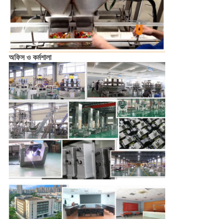
অফিস ও কর্মশালা