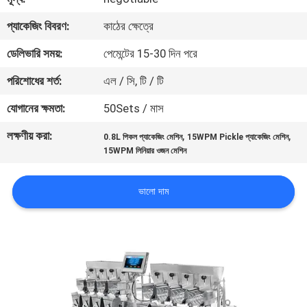
নিয়ন্ত্রণ
প্যাকেজিং বিবরণ:
কাঠের ক্ষেত্রে
ডেলিভারি সময়:
পেমেন্টের 15-30 দিন পরে
আমাদের
সাথে
পরিশোধের শর্ত:
এল / সি, টি / টি
যোগাযোগ
যোগানের ক্ষমতা:
50Sets / মাস
করুন
লক্ষণীয় করা:
,
,
0.8L পিকল প্যাকেজিং মেশিন
15WPM Pickle প্যাকেজিং মেশিন
15WPM লিনিয়ার ওজন মেশিন
খবর
ভালো দাম
মামলা
একটি
উদ্ধৃতি