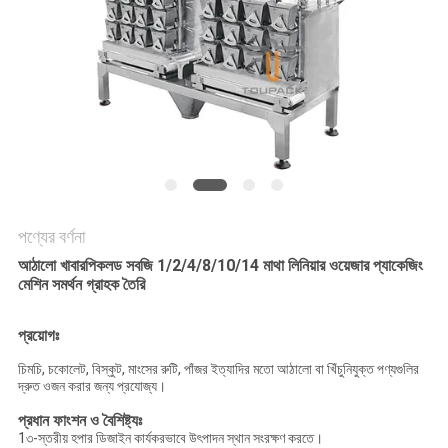
অনুরোধ
করুন
SITEMAP
গোপনীয়তা
নীতি
পণ্যের বর্ণনা
আঠালো খাবার
পিকলড সবজি 1/2/4/8/10/14 মাথা লিনিয়ার ওয়েজার প্যাকেজিং
মেশিন সমর্থন গ্রাহক তৈরি
প্রয়োগঃ
চিমচি, চকোলেট, বিস্কুট, মাংসের রুটি, পাঁজর ইত্যাদির মতো আঠালো বা খিঁচুনিযুক্ত পণ্যগুলির
দ্রুত ওজন করার জন্য প্রযোজ্য।
প্রধান ফাংশন ও বৈশিষ্ট্যঃ
1৩-স্তরীয় হপার ডিজাইন কার্যকরভাবে উৎপাদন স্থান সংরক্ষণ করতে।