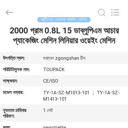
TOUPACK
INTELLIGENT
EQUIPMENT
CO.,
LTD.
মাল্টিহেড ওয়েদার প্যাকিং মেশিন
All
Rights
Reserved.
2000 গ্রাম 0.8L 15 ডাব্লুপিএম আচার
বাড়ি
প্যাকেজিং মেশিন লিনিয়ার ওয়েইং মেশিন
পণ্য
উৎপত্তি স্থল:
গুয়াংডং zgongshan চীন
আমাদের
পরিচিতিমুলক নাম:
TOUPACK
সম্পর্কে
সাক্ষ্যদান:
CE/ISO
মডেল নম্বার:
TY-1A-SZ-M1013-101 ； TY-1A-SZ-
ফ্যাক্টরি
M1413-101
ট্যুর
ন্যূনতম চাহিদার
1 সেট
পরিমাণ:
মান
মূল্য:
negotiable