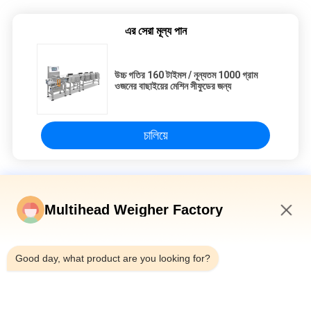
এর সেরা মূল্য পান
উচ্চ গতির 160 টাইমস / নূন্যতম 1000 গ্রাম
ওজনের বাছাইয়ের মেশিন সীফুডের জন্য
চালিয়ে
ওজন বাছাই মেশিন
Multihead Weigher Factory
500 গ্রাম সর্বোচ্চ 300 টাইমস / ন্যূনতম ওজন বাছাই মেশিনের দ্রুত প্রতিক্রিয়া
3:03 AM
মাছ চিংড়ি ট্রেপাং ওজন বাছাই মেশিন স্বয়ংক্রিয় পরিবাহক বেল্ট গ্রেডার বাছাই মেশিন
Good day, what product are you looking for?
লাল চিংড়ি সসেজ বাছাইকারী বেল্ট ওজন পরীক্ষকের জন্য স্মার্ট অটো কনভেয়ার চেক ওয়েজার
মেশিন