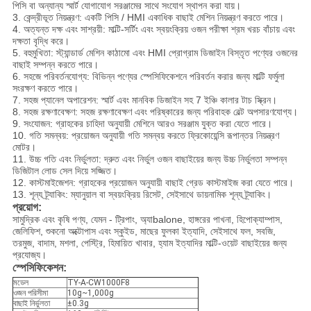
পিসি বা অন্যান্য স্মার্ট যোগাযোগ সরঞ্জামের সাথে সংযোগ স্থাপন করা যায়।
3. কেন্দ্রীভূত নিয়ন্ত্রণ: একটি পিসি / HMI একাধিক বাছাই মেশিন নিয়ন্ত্রণ করতে পারে।
4. অত্যন্ত দক্ষ এবং সাশ্রয়ী: মাল্টি-সর্টিং এবং স্বয়ংক্রিয় ওজন পরীক্ষা শ্রম খরচ বাঁচায় এবং
দক্ষতা বৃদ্ধি করে।
5. বহুমুখিতা: স্ট্যান্ডার্ড মেশিন কাঠামো এবং HMI প্রোগ্রাম ডিজাইন বিস্তৃত পণ্যের ওজনের
বাছাই সম্পন্ন করতে পারে।
6. সহজে পরিবর্তনযোগ্য: বিভিন্ন পণ্যের স্পেসিফিকেশনে পরিবর্তন করার জন্য মাল্টি ফর্মুলা
সংরক্ষণ করতে পারে।
7. সহজ প্যানেল অপারেশন: স্মার্ট এবং মানবিক ডিজাইন সহ 7 ইঞ্চি কালার টাচ স্ক্রিন।
8. সহজ রক্ষণাবেক্ষণ: সহজ রক্ষণাবেক্ষণ এবং পরিষ্কারের জন্য পরিবাহক বেল্ট অপসারণযোগ্য।
9. সংযোজন: গ্রাহকের চাহিদা অনুযায়ী মেশিনে আরও সরঞ্জাম যুক্ত করা যেতে পারে।
10. গতি সমন্বয়: প্রয়োজন অনুযায়ী গতি সমন্বয় করতে ফ্রিকোয়েন্সি রূপান্তর নিয়ন্ত্রণ
মোটর।
11. উচ্চ গতি এবং নির্ভুলতা: দ্রুত এবং নির্ভুল ওজন বাছাইয়ের জন্য উচ্চ নির্ভুলতা সম্পন্ন
ডিজিটাল লোড সেল দিয়ে সজ্জিত।
12. কাস্টমাইজেশন: গ্রাহকের প্রয়োজন অনুযায়ী বাছাই গ্রেড কাস্টমাইজ করা যেতে পারে।
13. শূন্য ট্র্যাকিং: ম্যানুয়াল বা স্বয়ংক্রিয় রিসেট, সেইসাথে ডায়নামিক শূন্য ট্র্যাকিং।
প্রয়োগ:
সামুদ্রিক এবং কৃষি পণ্য, যেমন - ট্রিপাং, অ্যাbalone, হাঙ্গরের পাখনা, হিপোক্যাম্পাস,
জেলিফিশ, শুকনো অক্টোপাস এবং স্কুইড, মাছের ফুলকা ইত্যাদি, সেইসাথে ফল, সবজি,
তরমুজ, বাদাম, মশলা, পেস্ট্রি, হিমায়িত খাবার, হ্যাম ইত্যাদির মাল্টি-ওয়েট বাছাইয়ের জন্য
প্রযোজ্য।
স্পেসিফিকেশন:
মডেল
TY-A-CW1000F8
ওজন পরিসীমা
10g~1,000g
বাছাই নির্ভুলতা
±0.3g