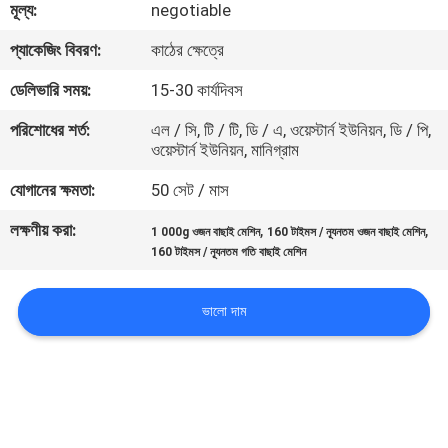
মূল্য:
negotiable
নিয়ন্ত্রণ
প্যাকেজিং বিবরণ:
কাঠের ক্ষেত্রে
আমাদের
ডেলিভারি সময়:
15-30 কার্যদিবস
সাথে
পরিশোধের শর্ত:
এল / সি, টি / টি, ডি / এ, ওয়েস্টার্ন ইউনিয়ন, ডি / পি,
ওয়েস্টার্ন ইউনিয়ন, মানিগ্রাম
যোগাযোগ
করুন
যোগানের ক্ষমতা:
50 সেট / মাস
লক্ষণীয় করা:
,
,
1 000g ওজন বাছাই মেশিন
160 টাইমস / ন্যূনতম ওজন বাছাই মেশিন
খবর
160 টাইমস / ন্যূনতম গতি বাছাই মেশিন
ভালো দাম
মামলা
একটি
উদ্ধৃতি