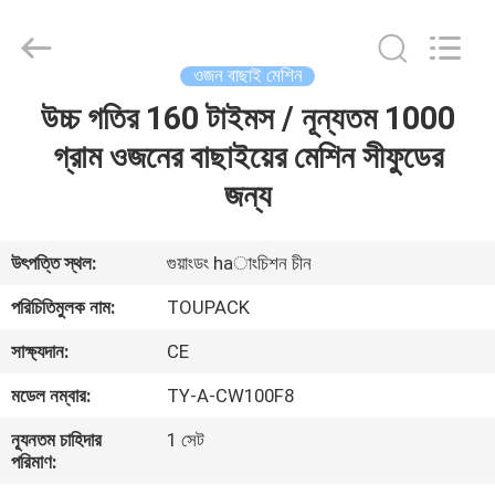
TOUPACK
INTELLIGENT
EQUIPMENT
CO.,
LTD.
ওজন বাছাই মেশিন
All
Rights
Reserved.
উচ্চ গতির 160 টাইমস / নূন্যতম 1000
বাড়ি
গ্রাম ওজনের বাছাইয়ের মেশিন সীফুডের
পণ্য
জন্য
আমাদের
উৎপত্তি স্থল:
গুয়াংডং haাংচিশন চীন
সম্পর্কে
পরিচিতিমুলক নাম:
TOUPACK
সাক্ষ্যদান:
CE
ফ্যাক্টরি
মডেল নম্বার:
TY-A-CW100F8
ট্যুর
ন্যূনতম চাহিদার
1 সেট
পরিমাণ:
মান