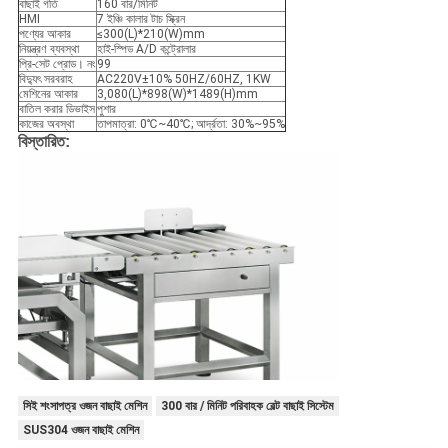
বাছাই গতি
160 বার/মিনিট
HMI
7 ইঞ্চি কালার টাচ স্ক্রিন
পণ্যের আকার
≤300(L)*210(W)mm
নিয়ন্ত্রণ ব্যবস্থা
হাই-স্পিড A/D কন্ট্রোলার
প্রি-সেট প্রোড। নং
99
বিদ্যুৎ সরবরাহ
AC220V±10% 50HZ/60HZ, 1KW
মেশিনের আকার
3,080(L)*898(W)*1489(H)mm
বাতিল করার ডিভাইস
পুশার
কাজের অবস্থা
তাপমাত্রা: 0℃~40℃; আর্দ্রতা: 30%~95%
বিস্তারিত:
সিই শংসাপত্র ওজন বাছাই মেশিন
300 বার / মিনিট পরিবাহক বেল্ট বাছাই সিস্টেম
SUS304 ওজন বাছাই মেশিন