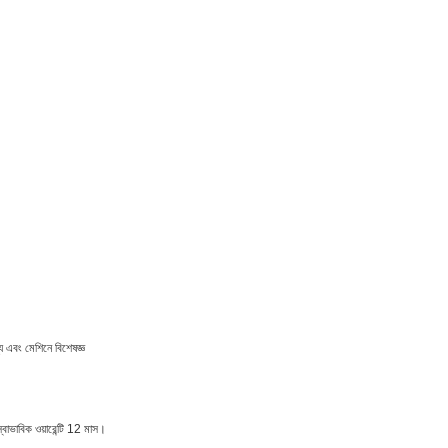
্য এবং মেশিনে বিশেষজ্ঞ
াভাবিক ওয়ারেন্টি 12 মাস।