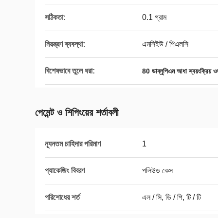
সঠিকতা:
0.1 গ্রাম
নিয়ন্ত্রণ ব্যবস্থা:
এমসিইউ / পিএলসি
বিশেষভাবে তুলে ধরা:
80 ডাব্লুপিএম আধা স্বয়ংক্রিয় 
পেমেন্ট ও শিপিংয়ের শর্তাবলী
ন্যূনতম চাহিদার পরিমাণ
1
প্যাকেজিং বিবরণ
পলিউড কেস
পরিশোধের শর্ত
এল / সি, ডি / পি, টি / টি