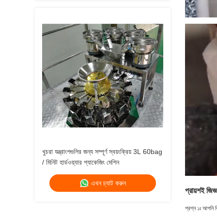
খুচরা যন্ত্রাংশগুলির জন্য সম্পূর্ণ স্বয়ংক্রিয় 3L 60bag
/ মিনিট হার্ডওয়্যার প্যাকেজিং মেশিন
এখন চ্যাট করুন
প্রায়শই জিজ্
প্রশ্ন ১ঃ আপনি কি