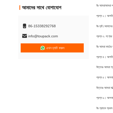
উঃ আমরা
আমরা প্
আমাদের সাথে যোগাযোগ
প্রশ্ন ২। আপনি 
86-15338292768
উঃ হ্যাঁ।
আমাদের 
info@toupack.com
প্রশ্ন ৩. পণ্যের
উঃ আমরা কাঠের ব
এখন চ্যাট করুন
প্রশ্ন ৪। আপনি
উত্তরঃ আমরা গ্
প্রশ্ন ৫। আপনার
উত্তরঃ আমরা মাল্
প্রশ্ন ৬। আপনার
উঃ গ্রাহক প্রথম