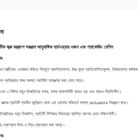
না
 স্ক্রু যন্ত্রাংশ সরঞ্জাম আনুষাঙ্গিক হার্ডওয়্যার ওজন এবং প্যাকেজিং মেশিন
যঃ
ণ মাল্টিহেড ওয়েজার শক্তিঃ বিস্তৃত অ্যাপ্লিকেশন, উচ্চ মূল্য প্রতিযোগিতামূলক, নির্ভরযোগ্য কর্মক্ষ
প্রক্রিয়ার সময় সমস্ত পরামিতি সামঞ্জস্য করা যেতে পারে।
 এবং ৩ লিটার নতুন ডিজাইনের হপার, হপার ক্যাপাসিটি আরও বড় এবং আরও স্থিতিশীল।
ম বক্সের প্রতিটি স্বাধীন কন্ট্রোল বোর্ড এক বোর্ডের পরিবর্তে সমস্ত actuators নিয়ন্ত্রণ করে।
াইব্রেটরের নতুন ডিজাইন, প্রতিটি লিনিয়ার ফিডারের ব্যাপ্তি আগের চেয়ে শক্তিশালী।
% প্রোগ্রাম স্টক-এ প্রি-প্রোগ্রাম করা আছে।
নঃ