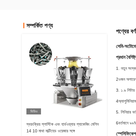
সম্পর্কিত পণ্য
পণ্যের বর্ণ
সেমি-অটোমেটিক
প্রধান বৈশিষ্ট্
1. নতুন সংস্কর
2ওজন অপারেশন 
3. ১.৬ লিটার
4অ্যালুমিনিয়া
ভিডিও
5. লিনিয়ার ভ
6বর্তমানে ৯৯
স্বয়ংক্রিয় প্লাস্টিক এবং হার্ডওয়্যার প্যাকেজিং মেশিন
14 10 মাথা মাল্টিহেড ওয়েজার সঙ্গে
স্পেসিফিকেশ