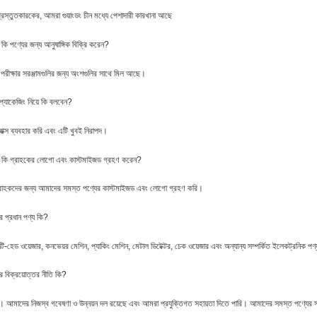
রস্তুতকারকের, আমরা গুয়াংডং চীন মধ্যে পেশাদারী কারখানা আছে
কি পণ্যের জন্য আনুষাঙ্গিক বিক্রি করেন?
পরীক্ষার সরঞ্জামগুলির জন্য অংশগুলির সাথে মিল আছে।
 প্যাকেজিং নিয়ে কি বলবেন?
াক্স ব্যবহার করি এবং এটি খুবই নিরাপদ।
 কি গ্রাহকের লোগো এবং কাস্টমাইজড গ্রহণ করেন?
রাহকদের জন্য আমাদের সমস্ত পণ্যের কাস্টমাইজড এবং লোগো গ্রহণ করি।
 প্রধান পণ্য কি?
টি-হেড ওয়েজার, কনভেয়র মেশিন, প্যাকিং মেশিন, মেটাল ডিটেক্টর, চেক ওয়েজার এবং অন্যান্য সম্পর্কিত ইলেকট্রনিক পণ
 বিক্রয়োত্তর নীতি কি?
। আমাদের নিজস্ব গবেষণা ও উন্নয়ন দল রয়েছে এবং আমরা প্রযুক্তিগত সহায়তা দিতে পারি। আমাদের সমস্ত পণ্যের স্ব