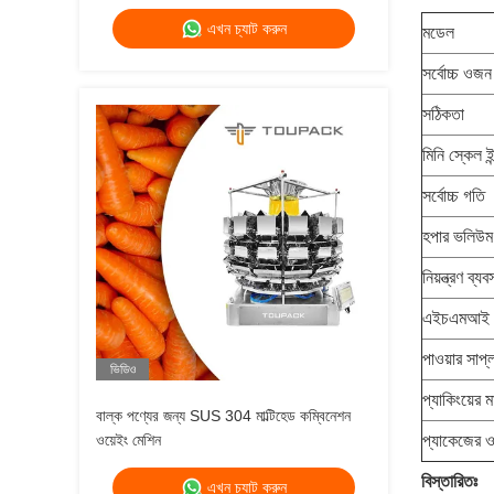
এখন চ্যাট করুন
মডেল
সর্বোচ্চ ওজ
সঠিকতা
মিনি স্কেল ই
সর্বোচ্চ গতি
হপার ভলিউম
নিয়ন্ত্রণ ব্যব
এইচএমআই
পাওয়ার সাপ্
ভিডিও
প্যাকিংয়ের ম
বাল্ক পণ্যের জন্য SUS 304 মাল্টিহেড কম্বিনেশন
ওয়েইং মেশিন
প্যাকেজের 
বিস্তারিতঃ
এখন চ্যাট করুন