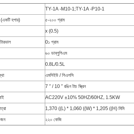
TY-1A -M10-1;TY-1A -P10-1
ন (একটি হপার)
৫-২০০ গ্রাম
x (0.5)
ন্টারভাল
0১ গ্রাম
৬০ ডাব্লুপিএম
0.8L/0.5L
স্থা
এমসিইউ / পিএলসি
7 ′′ / 10 ′′ রঙিন টাচ স্ক্রিন
লাই
AC220V ±10% 50HZ/60HZ, 1.5KW
াত্রা
1,370 ((L) * 1,060 ((W) * 1,205 ((H) মিমি
ওজন
২২০ কেজি