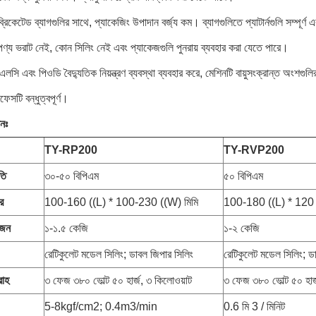
ব্রিকেটেড ব্যাগগুলির সাথে, প্যাকেজিং উপাদান বর্জ্য কম। ব্যাগগুলিতে প্যাটার্নগুলি সম্পূর্
্য ভরাট নেই, কোন সিলিং নেই এবং প্যাকেজগুলি পুনরায় ব্যবহার করা যেতে পারে।
লসি এবং পিওডি বৈদ্যুতিক নিয়ন্ত্রণ ব্যবস্থা ব্যবহার করে, মেশিনটি বায়ুসংক্রান্ত অংশ
রফেসটি বন্ধুত্বপূর্ণ।
নঃ
TY-RP200
TY-RVP200
তি
৩০-৫০ বিপিএম
৫০ বিপিএম
র
100-160 ((L) * 100-230 ((W) মিমি
100-180 ((L) * 120 
ওজন
১-১.৫ কেজি
১-২ কেজি
রেটিকুলেট মডেল সিলিং; ডাবল জিপার সিলিং
রেটিকুলেট মডেল সিলিং; ড
রাহ
৩ ফেজ ৩৮০ ভোল্ট ৫০ হার্জ, ৩ কিলোওয়াট
৩ ফেজ ৩৮০ ভোল্ট ৫০ হার্
5-8kgf/cm2; 0.4m3/min
0.6 মি 3 / মিনিট