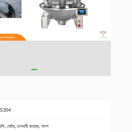
S304
সি, মোটর, চাপবাহী জাহাজ, পাম্প