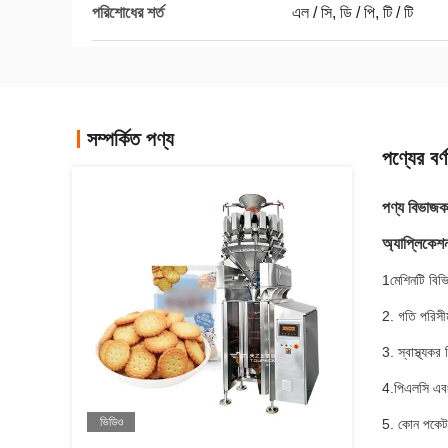
পরিশোধের শর্ত
এল / সি, ডি / পি, টি / টি
সম্পর্কিত পণ্য
পণ্যের বর্ণ
পণ্য বিভাজক 
অ্যাপ্লিকেশন 
1মেশিনটি বিভি
2. গতি পরিসীমা
3. স্বাস্থ্যক
4.পিএলসি এবং 
ভিডিও
5. কোন পকেট ব