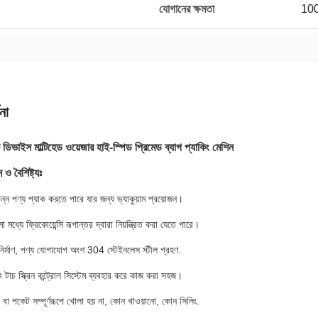
যোগানের ক্ষমতা
100
না
ডিভাইস মাল্টিহেড ওয়েজার হাই-স্পিড প্রিমেড ব্যাগ প্যাকিং মেশিন
ও বৈশিষ্ট্যঃ
ন্ন পণ্য প্যাক করতে পারে যার জন্য ভ্যাকুয়াম প্রয়োজন।
 মধ্যে ফ্রিকোয়েন্সি রূপান্তর দ্বারা নিয়ন্ত্রিত করা যেতে পারে।
র নির্মাণ, পণ্য যোগাযোগ অংশ 304 স্টেইনলেস স্টীল গ্রহণ.
টাচ স্ক্রিন কন্ট্রোল সিস্টেম ব্যবহার করে কাজ করা সহজ।
া পকেট সম্পূর্ণরূপে খোলা হয় না, কোন খাওয়ানো, কোন সিলিং.