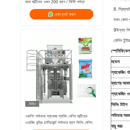
মাথা মাল্টিহেড ওজন 200 ব্যাগ / মিনিট পর্যন্ত
8. প্রিফ্যা
এখন চ্যাট করুন
যখন কোন পণ
9উন্নত পিএ
মেশিন ইন্টা
স্পেসিফিকেশ
মডেল
প্যাকেজিং গ
ব্যাগের আকা
প্যাকেজিং 
ভিডিও
সিলিং টাইপ
পাউডার সরব
ওয়াশিং পাউডার প্যাকেজ প্যাকিং মেশিন মাল্টিহেড
ওয়েজিং লন্ড্রি ডার্টারজেন্ট পাউডার ব্যাগ ফিলিং মেশিন
বায়ু খরচ