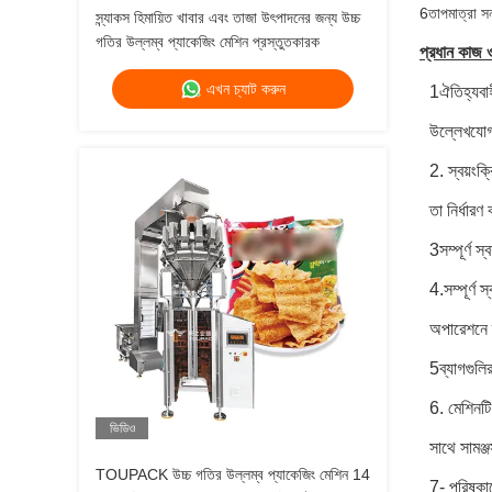
6তাপমাত্রা সন
স্ন্যাকস হিমায়িত খাবার এবং তাজা উৎপাদনের জন্য উচ্চ
গতির উল্লম্ব প্যাকেজিং মেশিন প্রস্তুতকারক
প্রধান কাজ ও 
এখন চ্যাট করুন
1ঐতিহ্যবাহ
উল্লেখযোগ্
2. স্বয়ংক্
তা নির্ধার
3সম্পূর্ণ স
4.সম্পূর্ণ 
অপারেশনে ভ
5ব্যাগগুলির
6. মেশিনটি
ভিডিও
সাথে সামঞ্জ
TOUPACK উচ্চ গতির উল্লম্ব প্যাকেজিং মেশিন 14
7- পরিষ্কা