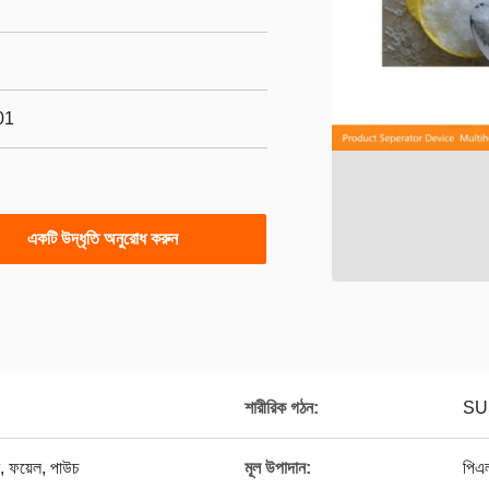
01
একটি উদ্ধৃতি অনুরোধ করুন
শারীরিক গঠন:
SU
্ম, ফয়েল, পাউচ
মূল উপাদান:
পিএল