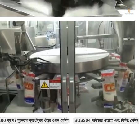
00 ব্যাগ / ন্যূনতম স্বয়ংক্রিয় গুঁড়ো ওজন মেশিন
SUS304 পাউডার ওয়েইং এবং ফিলিং মেশিন