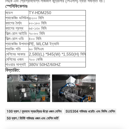
লিঙ্ক এবং প্রোগ্রামযোগ্য লজিকাল কন্ট্রোলার (পিএলসি) দ্বারা সমন্বিত হয়।
স্পেসিফিকেশনঃ
মডেল
TY-HDM250
প্যাকেজিং ভলিউম
≤২০০ মিলি
ব্যাগের দৈর্ঘ্য
৮০-১৮০ মিমি
ব্যাগের প্রস্থ
৬৫-১৩০ মিমি
ফিল্ম রোল আইডি
৭০-৮০ মিমি
ফিল্ম রোল ওডি
৪০০ মিমি
প্যাকেজিং উপাদান
PE, MLCM ইত্যাদি
প্যাকিং গতি
৬০ বিপিএম
মেশিনের আকার
2,580(L) *945(W) *1,550(H) মিমি
মেশিনের ওজন
৭০০ কেজি
পাওয়ার সাপ্লাই
380V 50HZ/60HZ
বিস্তারিত:
100 ব্যাগ / ন্যূনতম স্বয়ংক্রিয় গুঁড়ো ওজন মেশিন
SUS304 পাউডার ওয়েইং এবং ফিলিং মেশিন
50 ব্যাগ / মিনিট পাউডার ওজন এবং মেশিন ভর্তি