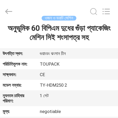
TOUPACK
INTELLIGENT
EQUIPMENT
CO.,
LTD.
ওজন ও ভরাট মেশিন
All
Rights
Reserved.
অনুভূমিক 60 বিপিএম দুধের গুঁড়া প্যাকেজিং
বাড়ি
মেশিন সিই শংসাপত্র সহ
পণ্য
উৎপত্তি স্থল:
গুয়াংডং ঝংসান চীন
আমাদের
পরিচিতিমুলক নাম:
TOUPACK
সম্পর্কে
সাক্ষ্যদান:
CE
মডেল নম্বার:
TY-HDM250 2
ফ্যাক্টরি
ন্যূনতম চাহিদার
1 সেট
ট্যুর
পরিমাণ:
মূল্য:
negotiable
মান