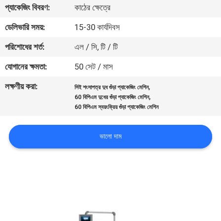
প্যাকেজিং বিবরণ:
কাঠের ক্ষেত্রে
নিয়ন্ত্রণ
ডেলিভারি সময়:
15-30 কার্যদিবস
আমাদের
পরিশোধের শর্ত:
এল / সি, টি / টি
সাথে
যোগানের ক্ষমতা:
50 সেট / মাস
যোগাযোগ
লক্ষণীয় করা:
,
সিই শংসাপত্র দুধ গুঁড়া প্যাকেজিং মেশিন
করুন
,
60 বিপিএম দুধের গুঁড়া প্যাকেজিং মেশিন
60 বিপিএম স্বয়ংক্রিয় গুঁড়া প্যাকেজিং মেশিন
খবর
ভালো দাম
মামলা
একটি
উদ্ধৃতি