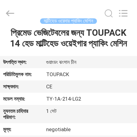
TOUPACK
INTELLIGENT
EQUIPMENT
CO.,
LTD.
মাল্টিহেড ওয়েদার প্যাকিং মেশিন
All
Rights
Reserved.
প্রিমেড ভেজিটেবলের জন্য TOUPACK
বাড়ি
14 হেড মাল্টিহেড ওয়েইগার প্যাকিং মেশিন
পণ্য
উৎপত্তি স্থল:
গুয়াংডং ঝংসান চীন
আমাদের
পরিচিতিমুলক নাম:
TOUPACK
সম্পর্কে
সাক্ষ্যদান:
CE
মডেল নম্বার:
TY-1A-214-LG2
ফ্যাক্টরি
ন্যূনতম চাহিদার
1 সেট
ট্যুর
পরিমাণ:
মূল্য:
negotiable
মান