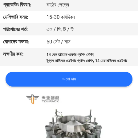
প্যাকেজিং বিবরণ:
কাঠের ক্ষেত্রে
নিয়ন্ত্রণ
ডেলিভারি সময়:
15-30 কার্যদিবস
আমাদের
পরিশোধের শর্ত:
এল / সি, টি / টি
সাথে
যোগানের ক্ষমতা:
50 সেট / মাস
যোগাযোগ
লক্ষণীয় করা:
,
14 হেড মাল্টিহেড ওয়েদার প্যাকিং মেশিন
করুন
,
টুপ্যাক মাল্টিহেড ওয়েইগার প্যাকিং মেশিন
14 হেড মাল্টিহেড ওয়েইগার
খবর
ভালো দাম
মামলা
একটি
উদ্ধৃতি