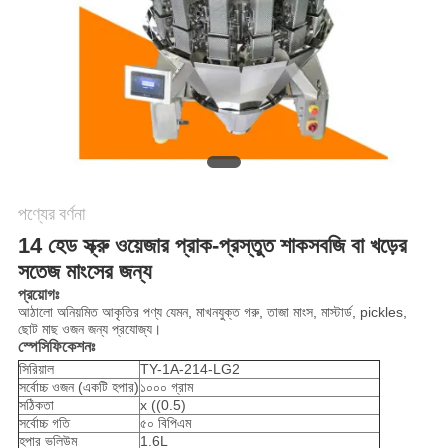
অনুরোধ
করুন
SITEMAP
গোপনীয়তা
নীতি
পণ্যের বর্ণনা
14 হেড স্ক্রু ওয়েজার প্রাক-প্রস্তুত শাকসবজি বা খড়ের
সতেজ মাংসের জন্য
প্রয়োগঃ
আঠালো অনিয়মিত আকৃতির পণ্য যেমন, মাখনযুক্ত গরু, তাজা মাংস, মাস্টার্ড, pickles,
ছোট মাছ ওজন জন্য প্রযোজ্য।
স্পেসিফিকেশনঃ
সিরিয়াল
TY-1A-214-LG2
সর্বোচ্চ ওজন (একটি হপার)
১০০০ গ্রাম
সঠিকতা
x ((0.5)
সর্বোচ্চ গতি
৫০ বিপিএম
হপার ভলিউম
1.6L