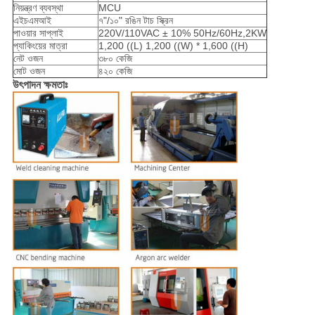
নিয়ন্ত্রণ ব্যবস্থা
MCU
এইচএমআই
৭"/১০" রঙিন টাচ স্ক্রিন
পাওয়ার সাপ্লাই
220V/110VAC ± 10% 50Hz/60Hz,2KW
প্যাকিংয়ের মাত্রা
1,200 ((L) 1,200 ((W) * 1,600 ((H)
নেট ওজন
৩৮০ কেজি
মোট ওজন
৪২০ কেজি
উৎপাদন ক্ষমতাঃ