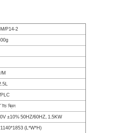
M/P14-2
00g
/M
.5L
PLC
াচ স্ক্রিন
V ±10% 50HZ/60HZ, 1.5KW
140*1853 (L*W*H)