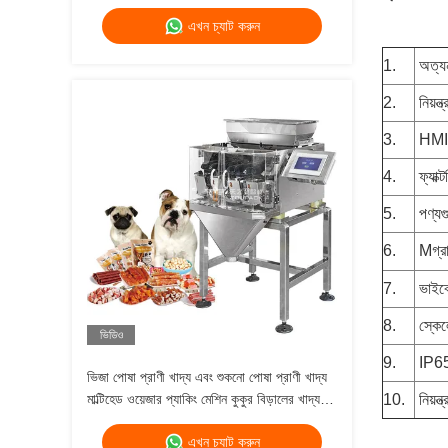
240g 400g 1kg জিপলক প্যাকিং মেশিন
এখন চ্যাট করুন
1.
অত্যন
2. 
নিয়ন
3.
HMI 
4.
ফ্যাক
5. 
পণ্যগ
6. 
M
গ্র
7.
ভাইব্
8.
স্কে
ভিডিও
9. 
IP65 
ভিজা পোষা প্রাণী খাদ্য এবং শুকনো পোষা প্রাণী খাদ্য
মাল্টিহেড ওয়েজার প্যাকিং মেশিন কুকুর বিড়ালের খাদ্য
10. 
নিয়ন্
ওজন 120g 240g 400g 1kg ব্যাগ প্যাকিং মেশিন
এখন চ্যাট করুন