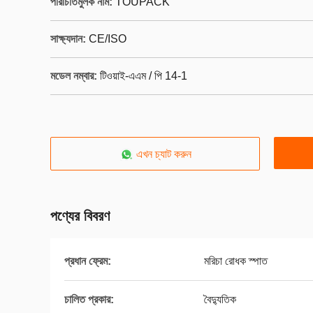
পরিচিতিমুলক নাম:
TOUPACK
সাক্ষ্যদান:
CE/ISO
মডেল নম্বার:
টিওয়াই-এএম / পি 14-1
এখন চ্যাট করুন
পণ্যের বিবরণ
প্রধান ফ্রেম:
মরিচা রোধক স্পাত
চালিত প্রকার:
বৈদ্যুতিক