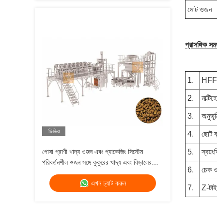
মোট ওজন
প্রাসঙ্গিক সম
1.
HFFS 
2.
মাল্টিহ
3.
অনুভূম
ভিডিও
4.
ছোট ব্
পোষা প্রাণী খাদ্য ওজন এবং প্যাকেজিং সিস্টেম
5.
স্বয়ংক
পরিবর্তনশীল ওজন সঙ্গে কুকুরের খাদ্য এবং বিড়ালের
6.
চেক ওয
খাদ্য মাল্টিহেড ওজন
এখন চ্যাট করুন
7.
Z-টাইপ