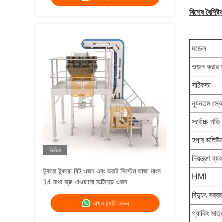
বিশেষ বৈশিষ্ট্
মডেল
ওজন করার প
সঠিকতা
ন্যূনতম স্ক
সর্বোচ্চ গতি
হপার ভলিউ
ভিডিও
নিয়ন্ত্রণ ব্য
টুকরো টুকরো বিট ওজন এবং ভরাট সিস্টেম তাজা মাংস
HMI
14 মাথা স্ক্রু খাওয়ানো মাল্টিহেড ওজন
বিদ্যুৎ সরবর
এখন চ্যাট করুন
প্যাকিং মাত্