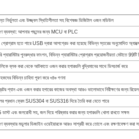
্ত নির্ভুলতা এবং উজ্জ্বল স্থিতিশীলতা সহ বিশেষজ্ঞ ডিজিটাল ওজন মডিউল
্ত্রণ ব্যবস্থা: আপনার পছন্দের জন্য MCU বা PLC
প্রোগ্রাম হতে পারে 
USB দ্বারা আপগ্রেড করা হয়েছে বিভিন্ন স্তরের অনুমোদিত অ্যাক্সেস
্টরি প্যারামিটার পুনরুদ্ধার ফাংশন, বিভিন্ন প্যারামিটার প্রোগ্রাম প্রয়োজনীয়তা মেটাতে 99টি 
ুলিকে ব্লক করা থেকে আটকাতে ওজন করার হপারগুলি বুদ্ধিমানের সাথে ডিসচার্জ করে
াহকদের বিভিন্ন চাহিদা পূরণ করে 
গণনা
সঠিক
রেটর প্যান এবং ওজন করার হপারের কাজের অবস্থা আরও ভালোভাবে নিরীক্ষণের জন্য রিয়েল
লের প্রধান ফ্রেম SUS304 বা SUS316 দিয়ে তৈরি করা যেতে পারে 
ডাস্ট এবং জলরোধী সহ, জল দিয়ে পরিষ্কার করার জন্য হপারগুলি খোলা রাখতে সক্ষম
ত্রণ ব্যবস্থার মডুলার ডিজাইন ওয়েইয়ারকে আরও সাশ্রয়ী করে তোলে
এবং রক্ষণাবেক্ষণ করা 