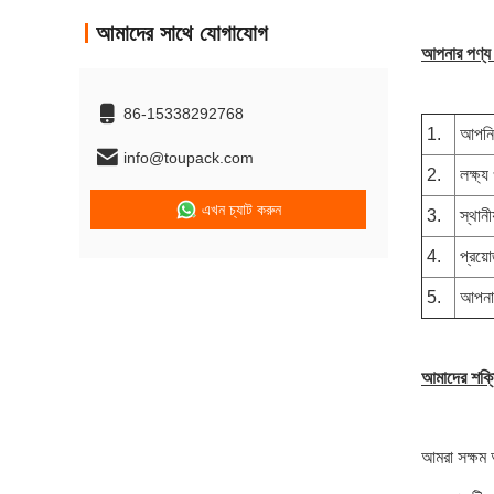
আমাদের সাথে যোগাযোগ
আপনার পণ্য এ
86-15338292768
1.
আপনি 
info@toupack.com
2.
লক্ষ্
এখন চ্যাট করুন
3.
স্থানী
4.
প্রয়ো
5.
আপনার
আমাদের শক্
আমরা সক্ষম