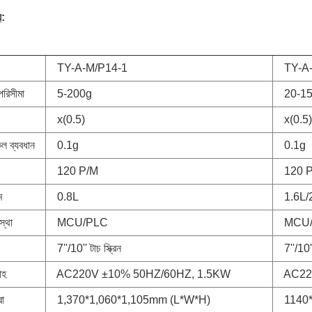
য
:
TY-A-M/P14-1
TY-A-
রিসীমা
5-200g
20-15
x(0.5)
x(0.5)
েল ব্যবধান
0.1g
0.1g
120 P/M
120 P
ম
0.8L
1.6L/2
বস্থা
MCU/PLC
MCU/
7''/10'' টাচ স্ক্রিন
7''/10'' ট
াহ
AC220V ±10% 50HZ/60HZ, 1.5KW
AC220
রা
1,370*1,060*1,105mm (L*W*H)
1140*1