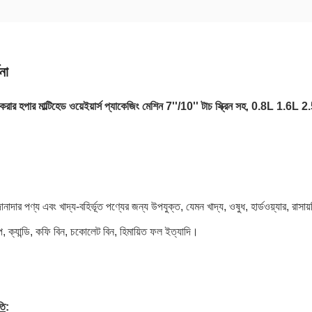
না
ার হপার মাল্টিহেড ওয়েইয়ার্স প্যাকেজিং মেশিন 7''/10'' টাচ স্ক্রিন সহ
0.8L 1.6L 2
,
দানাদার পণ্য এবং খাদ্য-বহির্ভূত পণ্যের জন্য উপযুক্ত, যেমন খাদ্য, ওষুধ, হার্ডওয়্যার, রা
, ক্যান্ডি, কফি বিন, চকোলেট বিন, হিমায়িত ফল ইত্যাদি।
তি
: