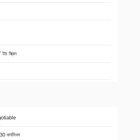
 টাচ স্ক্রিন
otiable
0 কার্যদিবস