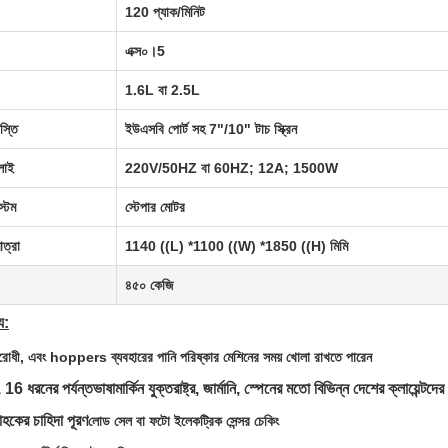
120 প্যাক/মিনিট
এক্স০।5
1.6L বা 2.5L
াস্তি
ইউএসবি পোর্ট সহ 7"/10" টাচ স্ক্রিন
লাই
220V/50HZ বা 60HZ; 12A; 1500W
্টেম
স্টেপার মোটর
াত্রা
1140 ((L) *1100 ((W) *1850 ((H) মিমি
৪৫০ কেজি
্য:
ধী, এবং hoppers ব্যবহারের পানি পরিষ্কার মেশিনের সময় খোলা রাখতে পারেন
া, 16 ধরনের পর্যন্ত
ভাষা
মার্কিন যুক্তরাষ্ট্র, জার্মানি, স্পেনের মতো বিভিন্ন দেশের ক্লায়েন্টদের 
রাহকের চাহিদা পূরণ
লোড সেল বা ফটো ইলেকট্রিক সেন্সর চেকিং