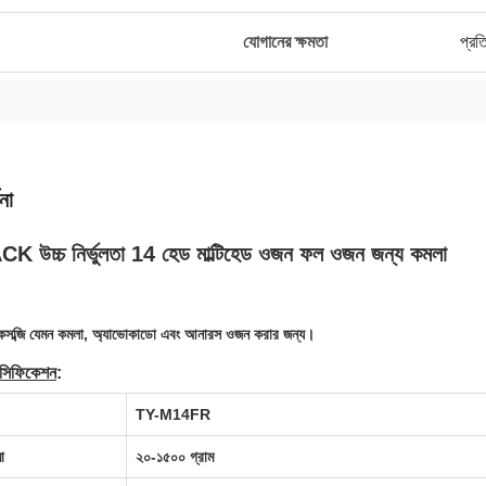
যোগানের ক্ষমতা
প্রত
না
উচ্চ নির্ভুলতা 14 হেড মাল্টিহেড ওজন ফল ওজন জন্য কমলা
কসব্জি যেমন কমলা, অ্যাভোকাডো এবং আনারস ওজন করার জন্য।
পেসিফিকেশন
:
TY-M14FR
া
২০-১৫০০ গ্রাম