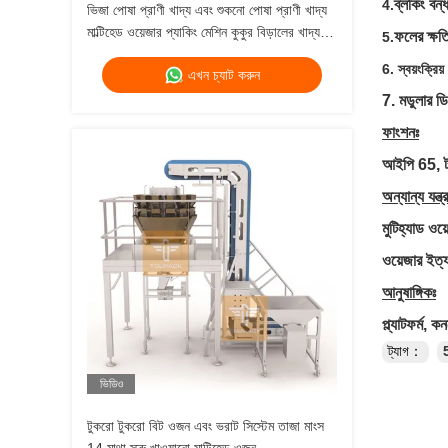
ব্লকিং বন্
4.
ভিজা পোষা প্রাণী খাদ্য এবং শুকনো পোষা প্রাণী খাদ্য
মাল্টিহেড ওয়েজার প্যাকিং মেশিন কুকুর বিড়ালের খাদ্য
ফলের ক্ষত
5.
ওজন 120g 240g 400g 1kg ব্যাগ প্যাকিং মেশিন
6. স্বয়ংক্রিয় 
এখন চ্যাট করুন
7. মডুলার ডি
ফাংশনঃ
আইপি 65, টাচ 
অন্যান্য যন্ত্
মুটিহ্যাড ও
ওয়েজার ইত্য
আনুষাঙ্গিকঃ
প্ল্যাটফর্ম, ক
ট্যাগ：
5
ভিডিও
টুকরো টুকরো বিট ওজন এবং ভরাট সিস্টেম তাজা মাংস