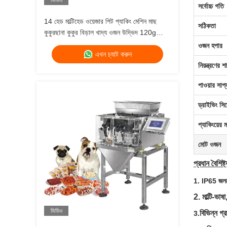
ভিডিও
সর্বোচ্চ গতি
14 হেড মাল্টিহেড ওয়েজার পিট প্যাকিং মেশিন মাছ
সঠিকতা
কুকুরছানা কুকুর বিড়াল খাদ্য ওজন উদ্ভিদ 120g
240g 400g 1kg জিপলক প্যাকিং মেশিন
ওজন হপার
এখন চ্যাট করুন
নিয়ন্ত্রণের শ
পাওয়ার সাপ্
ড্রাইভিং সিস
প্যাকিংয়ের ম
মোট ওজন
প্রধান বৈশিষ্ট
1. IP65 জলরো
2. মাল্টি-ভাষ
ভিডিও
বিভিন্ন গ্
3.