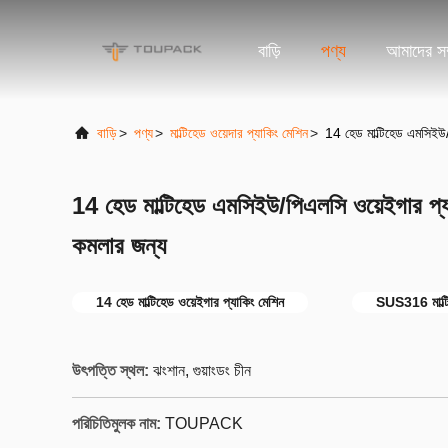
বাড়ি
পণ্য
আমাদের সম্
বাড়ি
>
পণ্য
>
মাল্টিহেড ওয়েদার প্যাকিং মেশিন
>
14 হেড মাল্টিহেড এমসিইউ/
14 হেড মাল্টিহেড এমসিইউ/পিএলসি ওয়েইগার প্য
কমলার জন্য
14 হেড মাল্টিহেড ওয়েইগার প্যাকিং মেশিন
SUS316 মাল্টি
উৎপত্তি স্থল:
ঝংশান, গুয়াংডং চীন
পরিচিতিমুলক নাম:
TOUPACK