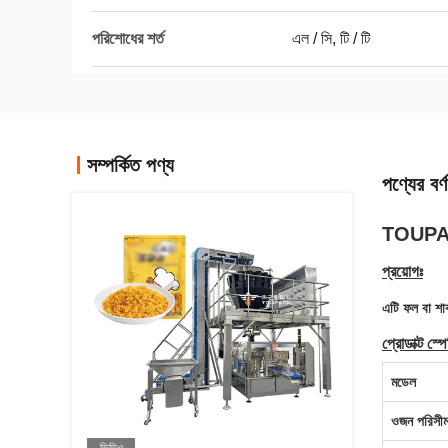
পরিশোধের শর্ত
এল / সি, টি / টি
সম্পর্কিত পণ্য
পণ্যের বর্ণ
TOUPACK 
প্রয়োগঃ
এটি ফল বা শা
প্রোডাক্ট স্
মডেল
ওজন পরিসীম