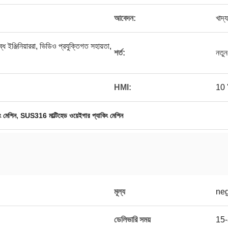
আবেদন:
খাদ্য
্ধ ইঞ্জিনিয়াররা, ভিডিও প্রযুক্তিগত সহায়তা,
শর্ত:
নতুন
HMI:
10 ''
,
ং মেশিন
SUS316 মাল্টিহেড ওয়েইগার প্যাকিং মেশিন
মূল্য
neg
ডেলিভারি সময়
15-3