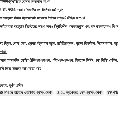
ধ করুন
পূর্বনির্ধারিত স্টেগার ডিসচ্যাজ ফাংশন
ি রোধ করা
বিশেষভাবে ডিজাইন করা লিনিয়ার বেল্ট প্যান
পণ্যের বৈশিষ্ট্য সম্পর্কে
বা ম্যানুয়াল ফিডিং ফ্রিকোয়েন্সি সামঞ্জস্য নির্বাচন
জাইন করা কন্ট্রোল সিস্টেমের সাথে আরও স্থিতিশীল পারফরম্যান্স এবং কম রক্ষণাবেক্ষণ ফি
স্ক্রিন, লোড সেল, সেন্সর, স্ট্যাগার স্রাব, মাল্টিডিস্কেজ, সুরক্ষা ডিভাইস, বিশেষ হপার, স্র
রপাতি:
য়েজার প্যাকেজিং মেশিন ((ভিএফএফএস, এইচএফএফএস, প্রিমেড ফিলিং এবং সিলিং মেশিন..
াদি দিয়ে সজ্জিত করা যেতে পারে...
নভেয়র, ঘূর্ণন টেবিল
0 বিপিএম মাল্টিহেড ওয়েইগার প্যাকিং মেশিন
2.5L স্বয়ংক্রিয় ওজন প্যাকিং মেশিন
দুটি পর্য