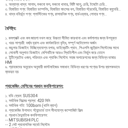
২. অন্যান্য খাদ্য: সালাদ, শুকনো ফল, শুকনো খাবার,
মিষ্টি আলু, চেরি, টমেটো চেরি
...
৩. হিমায়িত পণ্য: হিমায়িত ডাম্পলিং, হিমায়িত মাংসের বল, হিমায়িত স্ট্রবেরি, হিমায়িত ব্লুবেরি...
৪. খাদ্য বহির্ভূত পণ্য: প্লাস্টিকের পণ্য, রাসায়নিক পণ্য, হার্ডওয়্যার, লোহার পণ্য...
বৈশিষ্ট্য:
১. কমপ্যাক্ট এবং কম জায়গা দখল করে: উচ্চতা সীমিত কারখানা এবং কর্মশালার জন্য উপযুক্ত
২. খরচ সাশ্রয়ী: বর্জ্য হ্রাস এবং কার্যকারিতা বৃদ্ধি, সম্পূর্ণ অটোমেশন অর্জন
৩. মডুলার ডিজাইন: বিচ্ছিন্নযোগ্য হপার, ভাইব্রেটিং প্যান...পিএলসি কন্ট্রোল সিস্টেমের সাথে
৪. সোনালী অনুপাত ডিজাইন: মেশিনটিকে আরও স্থিতিশীল এবং নির্ভুল করে তোলে
৫. ইন্টিগ্রেটেড ওজন, পরিবহন এবং প্যাকিং সিস্টেম: সহজ অপারেশনের জন্য বিভিন্ন ভাষার
HMI
৬. গ্রাহকদের অনুরোধ অনুযায়ী কাস্টমাইজড সমাধান: বিভিন্ন ধরণের পণ্যের উপর ব্যাপকভাবে
ব্যবহৃত হয়
প্যাকেজিং মেশিনের প্রধান কনফিগারেশন:
১. বডি ফ্রেম: SUS304
২. সর্বাধিক ফিল্মের প্রস্থ: 420 মিমি
৩. সর্বাধিক গতি: 100bom (খালি ব্যাগ)
৪. প্যাকেজিং উপাদান: স্ট্যান্ডার্ড তাপ সীলযোগ্য কম্পোজিট ফিল্ম
৫. প্রধান বৈদ্যুতিক কনফিগারেশন:
-- MITSUBISHI PLC
-- 2 সেট প্যানাসনিক সার্ভো সিস্টেম