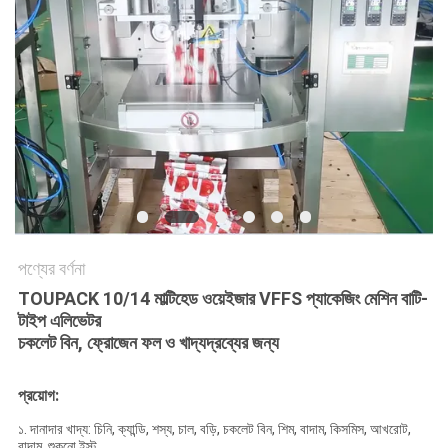
অনুরোধ
করুন
SITEMAP
গোপনীয়তা
নীতি
পণ্যের বর্ণনা
TOUPACK 10/14 মাল্টিহেড ওয়েইজার VFFS প্যাকেজিং মেশিন বাটি-
টাইপ এলিভেটর
চকলেট বিন, ফ্রোজেন ফল ও খাদ্যদ্রব্যের জন্য
প্রয়োগ:
১. দানাদার খাদ্য: চিনি, ক্যান্ডি, শস্য, চাল, বড়ি, চকলেট বিন, শিম, বাদাম,
কিসমিস, আখরোট,
বাদাম, শুকনো ইস্ট...