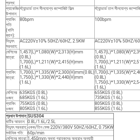
প্রস্থ:
প্যাকেজিং
স্ট্যান্ডার্ড তাপ সীলযোগ্য কম্পোজিট ফিল্ম
স্ট্যান্ডার্ড তাপ সীলযোগ্য কম্পোজি
উপাদান:
প্যাকিং
80bpm
100bpm
গতি
(খালি
ব্যাগ):
বিদ্যুৎ
AC220V±10% 50HZ/60HZ, 2.5KW
AC220V±10% 50HZ/60
সরবরাহ:
মেশিনের
1,457(L)*1,080(W)*2,313(H)mm
1,457(L)*1,080(W)*2,
(0.8L)
(0.8L)
মাত্রা:
1,700(L)*1,211(W)*2,415(H)mm
1,700(L)*1,211(W)*2,
(1.6L)
(1.6L)
প্যাকিং
1,700(L)*1,335(W)*2,300(H)mm(0.8L)
1,700(L)*1,335(W)*2,
1,750(L)*1,330(W)*2,440(H)mm
(0.8L)
মাত্রা:
(1.6L)
1,750(L)*1,330(W)*2,
(1.6L)
মেশিনের
635KGS (0.8L)
655KGS (0.8L)
685KGS (1.6L)
735KGS (1.6L)
ওজন:
প্যাকিং
755KGS (0.8L)
805KGS (0.8L)
805KGS (1.6L)
855KGS (1.6L)
ওজন:
প্রধান উপাদান:
SUS304
বাটির আয়তন:
0.8L/1.6L/2.5L
বিদ্যুৎ সরবরাহ:
একক/তিন ফেজ 220V/380V 50HZ/60HZ, 0.75KW
সর্বাধিক গতি:
60p/min
মেশিনের মাত্রা:
1,450mm অথবা গ্রাহকদের অনুরোধ অনুযায়ী