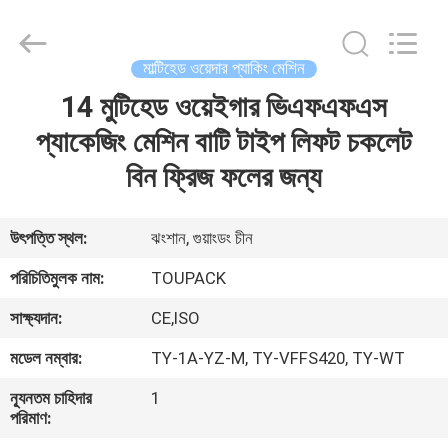
TOUPACK
INTELLIGENT
EQUIPMENT
CO.,
LTD.
মাল্টিহেড ওয়েদার প্যাকিং মেশিন
All
Rights
Reserved.
14 মুটিহেড ওয়েইগার ভিএফএফএস
বাড়ি
প্যাকেজিং মেশিন বাটি টাইপ লিফট চকলেট
পণ্য
বিন ফ্রিজ ফলের জন্য
আমাদের
উৎপত্তি স্থল:
ঝংশান, গুয়াংডং চীন
সম্পর্কে
পরিচিতিমুলক নাম:
TOUPACK
সাক্ষ্যদান:
CE,ISO
ফ্যাক্টরি
মডেল নম্বার:
TY-1A-YZ-M, TY-VFFS420, TY-WT
ট্যুর
ন্যূনতম চাহিদার
1
পরিমাণ:
মান