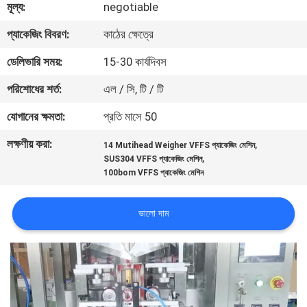
মূল্য:
negotiable
নিয়ন্ত্রণ
প্যাকেজিং বিবরণ:
কাঠের ক্ষেত্রে
আমাদের
ডেলিভারি সময়:
15-30 কার্যদিবস
সাথে
পরিশোধের শর্ত:
এল / সি, টি / টি
যোগাযোগ
যোগানের ক্ষমতা:
প্রতি মাসে 50
করুন
লক্ষণীয় করা:
,
14 Mutihead Weigher VFFS প্যাকেজিং মেশিন
,
SUS304 VFFS প্যাকেজিং মেশিন
খবর
100bom VFFS প্যাকেজিং মেশিন
ভালো দাম
মামলা
একটি
উদ্ধৃতি