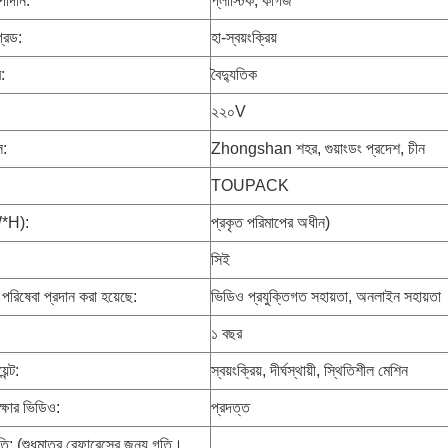
পাদান:
প্লাস্টিক, কাগজ
্রেড:
হা-স্বয়ংক্রিয়
:
বৈদ্যুতিক
২২০V
ল:
Zhongshan শহর, গুয়াংডং প্রদেশ, চীন
TOUPACK
W*H):
প্রকৃত পরিমাপের অধীন)
:
সিই
 পরিষেবা প্রদান করা হয়েছে:
ভিডিও প্রযুক্তিগত সহায়তা, অনলাইন সহায়তা
১ বছর
েন্ট:
স্বয়ংক্রিয়, দীর্ঘস্থায়ী, স্থিতিশীল মেশিন
ীক্ষার ভিডিও:
প্রদত্ত
ি: (শুধুমাত্র রেফারেন্সের জন্য গতি।