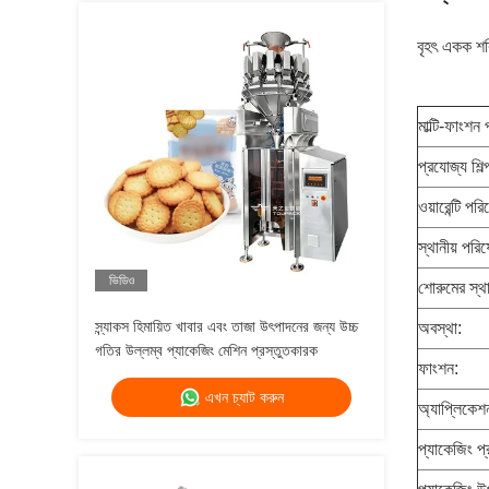
বৃহৎ একক শক্
মাল্টি-ফাংশন
প্রযোজ্য শিল্
ওয়ারেন্টি পরি
স্থানীয় পরিষ
ভিডিও
শোরুমের স্থ
স্ন্যাকস হিমায়িত খাবার এবং তাজা উৎপাদনের জন্য উচ্চ
অবস্থা:
গতির উল্লম্ব প্যাকেজিং মেশিন প্রস্তুতকারক
ফাংশন:
এখন চ্যাট করুন
অ্যাপ্লিকেশ
প্যাকেজিং প্