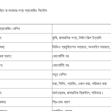
তি বা দানাদার পণ্য প্যাকেজিং সিস্টেম
 প্যাকেজিং মেশিন
প:
কৃষি, রাসায়নিক পণ্য, নির্মাণ শিল্প ইত্যাদি
ষেবা:
ভিডিও প্রযুক্তিগত সহায়তা, অনলাইন সহায়তা, 
েবা স্থান:
কোনোটিই নয়
ান:
কোনোটিই নয়
নতুন মেশিন
ভরা, সিলিং, প্যাকিং, ওজন করা, পরিবহন করা
ন:
হার্ডওয়্যার, রাসায়নিক ক্রিস্টাল, পাউডার।
রকার:
প্রি-মেড ব্যাগ