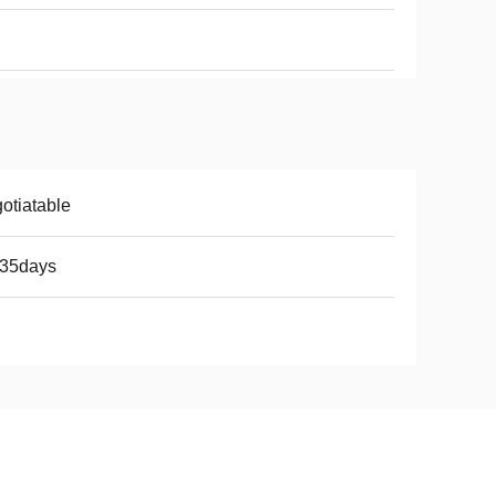
otiatable
-35days