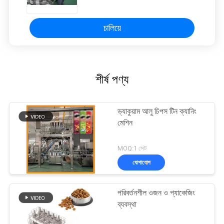
চালিয়ে
শীর্ষ পণ্য
ভ্যাকুয়াম আলু চিপস টিন ক্যানিং
মেশিন
MOQ:1 সেট
যোগাযোগ
পরিবর্তনশীল ওজন ও প্যাকেজিং
ব্যবস্থা