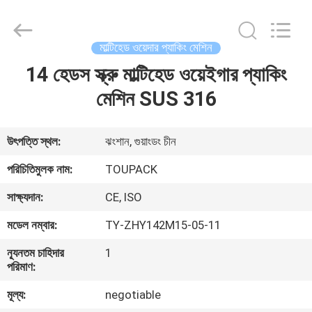
TOUPACK
INTELLIGENT
EQUIPMENT
CO.,
LTD.
মাল্টিহেড ওয়েদার প্যাকিং মেশিন
All
Rights
Reserved.
14 হেডস স্ক্রু মাল্টিহেড ওয়েইগার প্যাকিং
বাড়ি
মেশিন SUS 316
পণ্য
উৎপত্তি স্থল:
ঝংশান, গুয়াংডং চীন
আমাদের
পরিচিতিমুলক নাম:
TOUPACK
সম্পর্কে
সাক্ষ্যদান:
CE, ISO
মডেল নম্বার:
TY-ZHY142M15-05-11
ফ্যাক্টরি
ন্যূনতম চাহিদার
1
ট্যুর
পরিমাণ:
মূল্য:
negotiable
মান