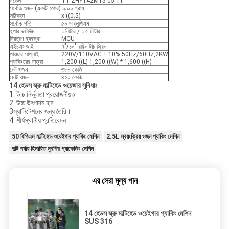
মডেল
TY-ZHY142M15-05-11
সর্বোচ্চ ওজন (একটি হপার)
১০০০ গ্রাম
সঠিকতা
x ((0.5)
সর্বোচ্চ গতি
৫০ ডাব্লুপিএম
হপার ভলিউম
১ লিটার / ১.৫ লিটার
নিয়ন্ত্রণ ব্যবস্থা
MCU
এইচএমআই
৭"/১০" রঙিন টাচ স্ক্রিন
পাওয়ার সাপ্লাই
220V/110VAC ± 10% 50Hz/60Hz,2KW
প্যাকিংয়ের মাত্রা
1,200 ((L) 1,200 ((W) * 1,600 ((H)
নেট ওজন
৩৮০ কেজি
মোট ওজন
৪২০ কেজি
14 হেডস স্ক্রু মাল্টিহেড ওয়েজার সুবিধাঃ
1. উচ্চ নির্ভুলতা প্রয়োজনীয়তা
2. উচ্চ উৎপাদন হার
3স্যানিটেশনের জন্য তৈরি।
4. শীর্ষস্থানীয় প্রতিবেদন
50 বিপিএম মাল্টিহেড ওয়েইগার প্যাকিং মেশিন
2.5L স্বয়ংক্রিয় ওজন প্যাকিং মেশিন
দুটি পর্যায় হিমায়িত মুরগির প্যাকেজিং মেশিন
এর সেরা মূল্য পান
14 হেডস স্ক্রু মাল্টিহেড ওয়েইগার প্যাকিং মেশিন
SUS 316