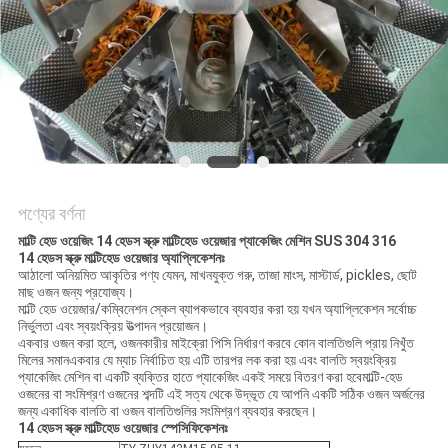
অনুরোধ
করুন
SITEMAP
গোপনীয়তা
নীতি
পণ্যের বর্ণনা
মাল্টি হেড ওয়েজিং 14 হেডস স্ক্রু মাল্টিহেড ওয়েজার প্যাকেজিং মেশিন SUS 304 316
14 হেডস স্ক্রু মাল্টিহেড ওয়েজার অ্যাপ্লিকেশনঃ
আঠালো অনিয়মিত আকৃতির পণ্য যেমন, মাখনযুক্ত গরু, তাজা মাংস, মাস্টার্ড, pickles, ছোট
মাছ ওজন জন্য প্রযোজ্য।
মাল্টি হেড ওয়েজার/কম্বিনেশন স্কেল ব্যাপকভাবে ব্যবহার করা হয় যখন অ্যাপ্লিকেশন সর্বোচ্চ
নির্ভুলতা এবং স্বয়ংক্রিয় উত্পাদন প্রয়োজন।
একবার ওজন করা হলে, ওজনকারীর মাইক্রো পিসি নির্ধারণ করবে কোন বালতিগুলি প্রায় নিখুঁত
মিলের সমানএকবার যে ম্যাচ নির্বাচিত হয় এটি তারপর লক করা হয় এবং বালতি স্বয়ংক্রিয়
প্যাকেজিং মেশিন বা একটি ব্যক্তির হাতে প্যাকেজিং একই সময়ে বিতরণ করা হবেমাল্টি-হেড
ওজনের বা সংমিশ্রণ ওজনের শব্দটি এই সত্য থেকে উদ্ভূত যে আপনি একটি সঠিক ওজন অর্জনের
জন্য একাধিক বালতি বা ওজন বালতিগুলির সংমিশ্রণ ব্যবহার করছেন।
14 হেডস স্ক্রু মাল্টিহেড ওয়েজার স্পেসিফিকেশনঃ