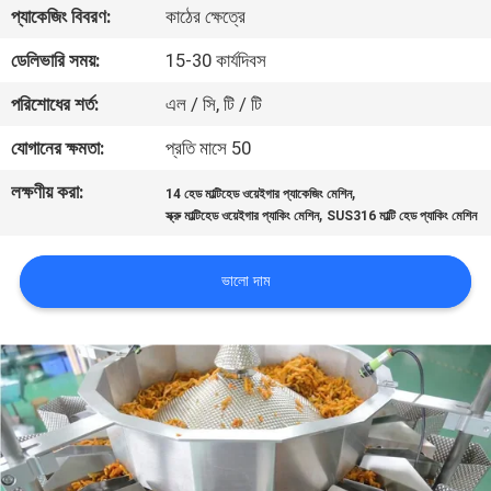
প্যাকেজিং বিবরণ:
কাঠের ক্ষেত্রে
নিয়ন্ত্রণ
ডেলিভারি সময়:
15-30 কার্যদিবস
আমাদের
পরিশোধের শর্ত:
এল / সি, টি / টি
সাথে
যোগানের ক্ষমতা:
প্রতি মাসে 50
যোগাযোগ
লক্ষণীয় করা:
,
14 হেড মাল্টিহেড ওয়েইগার প্যাকেজিং মেশিন
করুন
,
স্ক্রু মাল্টিহেড ওয়েইগার প্যাকিং মেশিন
SUS316 মাল্টি হেড প্যাকিং মেশিন
খবর
ভালো দাম
মামলা
একটি
উদ্ধৃতি