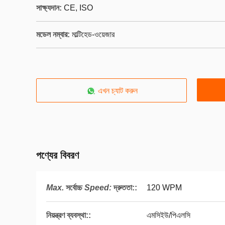
সাক্ষ্যদান:
CE, ISO
মডেল নম্বার:
মাল্টিহেড-ওয়েজার
এখন চ্যাট করুন
পণ্যের বিবরণ
Max.
সর্বোচ্চ
Speed:
দ্রুততা:
:
120 WPM
নিয়ন্ত্রণ ব্যবস্থা::
এমসিইউ/পিএলসি