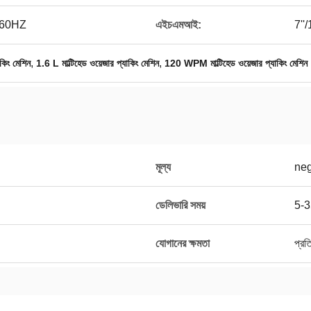
/60HZ
এইচএমআই:
7''/1
,
,
াকিং মেশিন
1.6 L মাল্টিহেড ওয়েজার প্যাকিং মেশিন
120 WPM মাল্টিহেড ওয়েজার প্যাকিং মেশিন
মূল্য
neg
ডেলিভারি সময়
5-35
যোগানের ক্ষমতা
প্রত