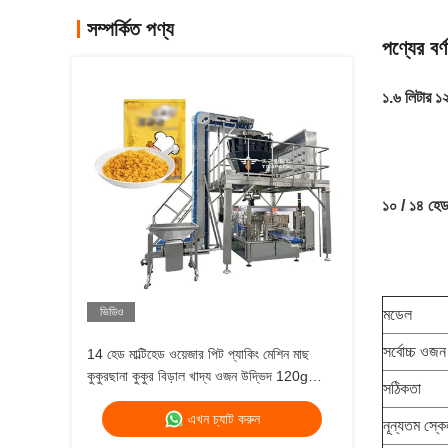
সম্পর্কিত পণ্য
পণ্যের বর্ণ
১.৬ লিটার 
১০ / ১৪ হে
ভিডিও
মডেল
সর্বোচ্চ ওজ
14 হেড মাল্টিহেড ওয়েজার পিট প্যাকিং মেশিন মাছ
কুকুরছানা কুকুর বিড়াল খাদ্য ওজন উদ্ভিদ 120g
সঠিকতা
240g 400g 1kg জিপলক প্যাকিং মেশিন
এখন চ্যাট করুন
নূন্যতম স্কে