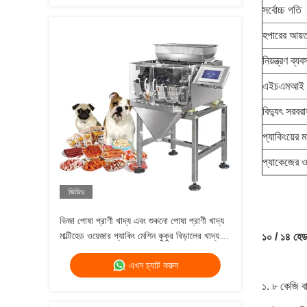
সর্বোচ্চ গতি
হপারের আয়
নিয়ন্ত্রণ ব্যব
এইচএমআই
বিদ্যুৎ সরবরা
প্যাকিংয়ের মা
প্যাকেজের 
ভিডিও
ভিজা পোষা প্রাণী খাদ্য এবং শুকনো পোষা প্রাণী খাদ্য
মাল্টিহেড ওয়েজার প্যাকিং মেশিন কুকুর বিড়ালের খাদ্য
১০ / ১৪ হেড
ওজন 120g 240g 400g 1kg ব্যাগ প্যাকিং মেশিন
এখন চ্যাট করুন
১. ৮ কেজি 