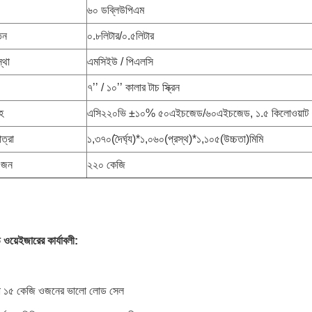
৬০ ডব্লিউপিএম
তন
০.৮লিটার/০.৫লিটার
স্থা
এমসিইউ / পিএলসি
৭’’ / ১০’’ কালার টাচ স্ক্রিন
হ
এসি২২০ভি ±১০% ৫০এইচজেড/৬০এইচজেড, ১.৫ কিলোওয়াট
ত্রা
১,৩৭০(দৈর্ঘ্য)*১,০৬০(প্রস্থ)*১,১০৫(উচ্চতা)মিমি
ওজন
২২০ কেজি
 ওয়েইজারের কার্যাবলী:
বা ১৫ কেজি ওজনের ভালো লোড সেল