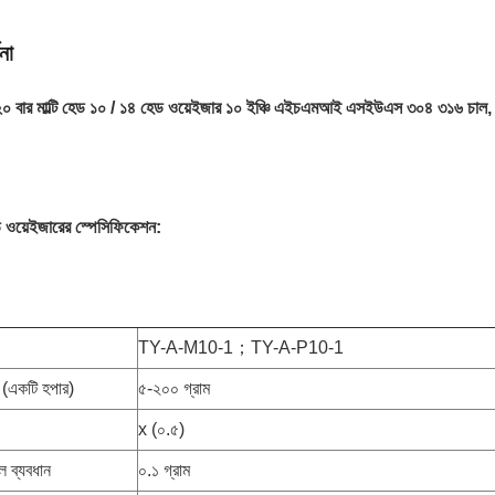
না
১২০ বার মাল্টি হেড ১০ / ১৪ হেড ওয়েইজার ১০ ইঞ্চি এইচএমআই এসইউএস ৩০৪ ৩১৬ চাল
ড ওয়েইজারের স্পেসিফিকেশন:
TY-A-M10-1；TY-A-P10-1
ন (একটি হপার)
৫-২০০ গ্রাম
x (০.৫)
ল ব্যবধান
০.১ গ্রাম