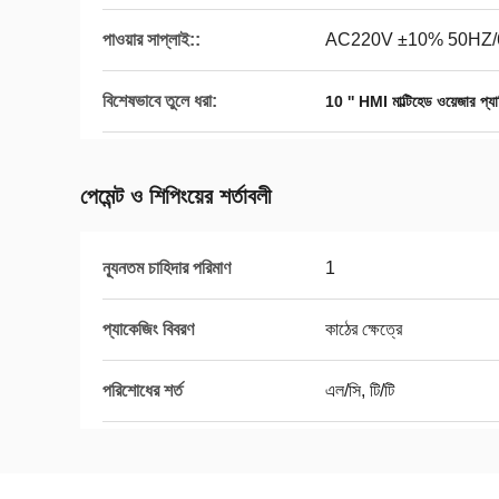
পাওয়ার সাপ্লাই::
AC220V ±10% 50HZ
বিশেষভাবে তুলে ধরা:
10 '' HMI মাল্টিহেড ওয়েজার প্য
পেমেন্ট ও শিপিংয়ের শর্তাবলী
ন্যূনতম চাহিদার পরিমাণ
1
প্যাকেজিং বিবরণ
কাঠের ক্ষেত্রে
পরিশোধের শর্ত
এল/সি, টি/টি