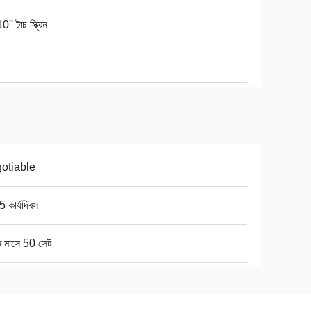
0'' টাচ স্ক্রিন
otiable
 কার্যদিবস
ি মাসে 50 সেট