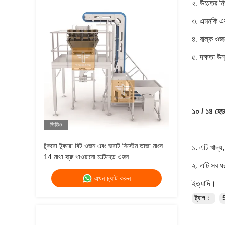
২. উচ্চতর ন
৩. এমনকি এবং স
৪. বাল্ক ওজ
৫. দক্ষতা উন
১০ / ১৪ হেড
ভিডিও
টুকরো টুকরো বিট ওজন এবং ভরাট সিস্টেম তাজা মাংস
১. এটি খাদ্য,
14 মাথা স্ক্রু খাওয়ানো মাল্টিহেড ওজন
২. এটি সব ধ
এখন চ্যাট করুন
ইত্যাদি।
ট্যাগ：
5