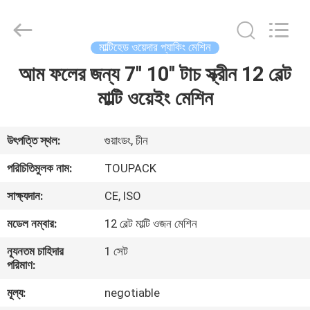
TOUPACK
INTELLIGENT
EQUIPMENT
CO.,
LTD.
মাল্টিহেড ওয়েদার প্যাকিং মেশিন
All
Rights
Reserved.
আম ফলের জন্য 7'' 10'' টাচ স্ক্রীন 12 বেল্ট
বাড়ি
মাল্টি ওয়েইং মেশিন
পণ্য
উৎপত্তি স্থল:
গুয়াংডং, চীন
আমাদের
পরিচিতিমুলক নাম:
TOUPACK
সম্পর্কে
সাক্ষ্যদান:
CE, ISO
মডেল নম্বার:
12 বেল্ট মাল্টি ওজন মেশিন
ফ্যাক্টরি
ন্যূনতম চাহিদার
1 সেট
ট্যুর
পরিমাণ:
মূল্য:
negotiable
মান