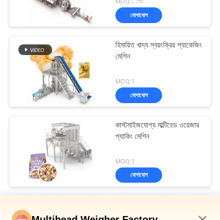
MOQ:১ সেট
যোগাযোগ
হিমায়িত খাদ্য স্বয়ংক্রিয় প্যাকেজিং
মেশিন
MOQ:1
যোগাযোগ
কাস্টমাইজযোগ্য মাল্টিহেড ওয়েজার
প্যাকিং মেশিন
MOQ:1
যোগাযোগ
মাল্টিহেড ওয়েদার প্যাকিং মেশিন
Multihead Weigher Factory