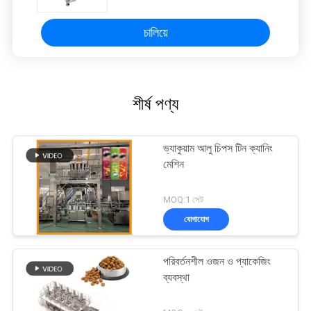
চালিয়ে
শীর্ষ পণ্য
ভ্যাকুয়াম আলু চিপস টিন ক্যানিং
মেশিন
MOQ:1 সেট
যোগাযোগ
পরিবর্তনশীল ওজন ও প্যাকেজিং
ব্যবস্থা