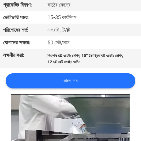
প্যাকেজিং বিবরণ:
কাঠের ক্ষেত্রে
নিয়ন্ত্রণ
ডেলিভারি সময়:
15-35 কার্যদিবস
আমাদের
পরিশোধের শর্ত:
এল/সি, টি/টি
সাথে
যোগানের ক্ষমতা:
50 সেট/মাস
যোগাযোগ
লক্ষণীয় করা:
,
,
পিএলসি মাল্টি ওয়েইং মেশিন
10'' টাচ স্ক্রিন মাল্টি ওয়েইং মেশিন
করুন
12 বেল্ট মাল্টি ওয়েইং মেশিন
খবর
ভালো দাম
মামলা
একটি
উদ্ধৃতি