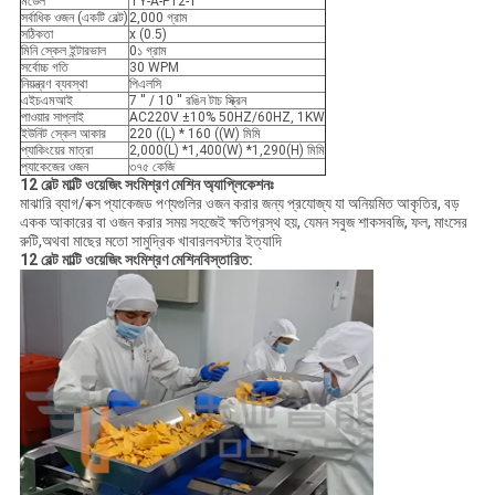
মডেল
TY-A-P12-1
সর্বাধিক ওজন (একটি বেল্ট)
2,000 গ্রাম
সঠিকতা
x (0.5)
মিনি স্কেল ইন্টারভাল
0১ গ্রাম
সর্বোচ্চ গতি
30 WPM
নিয়ন্ত্রণ ব্যবস্থা
পিএলসি
এইচএমআই
7 ′′ / 10 ′′ রঙিন টাচ স্ক্রিন
পাওয়ার সাপ্লাই
AC220V ±10% 50HZ/60HZ, 1KW
ইউনিট স্কেল আকার
220 ((L) * 160 ((W) মিমি
প্যাকিংয়ের মাত্রা
2,000(L) *1,400(W) *1,290(H) মিমি
প্যাকেজের ওজন
৩৭৫ কেজি
12 বেল্ট মাল্টি ওয়েজিং সংমিশ্রণ মেশিন অ্যাপ্লিকেশনঃ
মাঝারি ব্যাগ/বক্স প্যাকেজড পণ্যগুলির ওজন করার জন্য প্রযোজ্য যা অনিয়মিত আকৃতির, বড়
একক আকারের বা ওজন করার সময় সহজেই ক্ষতিগ্রস্থ হয়, যেমন সবুজ শাকসবজি, ফল, মাংসের
রুটি,অথবা মাছের মতো সামুদ্রিক খাবারলবস্টার ইত্যাদি
12 বেল্ট মাল্টি ওয়েজিং সংমিশ্রণ মেশিন
বিস্তারিত: