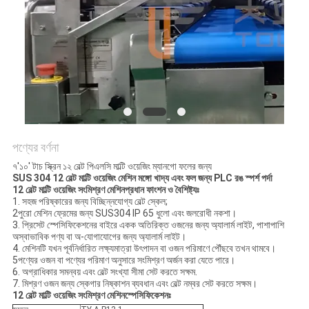
অনুরোধ
করুন
SITEMAP
গোপনীয়তা
নীতি
পণ্যের বর্ণনা
৭'১০' টাচ স্ক্রিন ১২ বেল্ট পিএলসি মাল্টি ওয়েজিং ম্যানগো ফলের জন্য
SUS 304 12 বেল্ট মাল্টি ওয়েজিং মেশিন মঙ্গো খাদ্য এবং ফল জন্য PLC রঙ স্পর্শ পর্দা
12 বেল্ট মাল্টি ওয়েজিং সংমিশ্রণ মেশিন
প্রধান ফাংশন ও বৈশিষ্ট্যঃ
1. সহজ পরিষ্কারের জন্য বিচ্ছিন্নযোগ্য বেল্ট স্কেল;
2পুরো মেশিন ফ্রেমের জন্য SUS304 IP 65 ধুলো এবং জলরোধী নকশা।
3. প্রিসেট স্পেসিফিকেশনের বাইরে একক অতিরিক্ত ওজনের জন্য অ্যালার্ম লাইট, পাশাপাশি
অস্বাভাবিক পণ্য বা অ-যোগাযোগের জন্য অ্যালার্ম লাইট।
4. মেশিনটি যখন পূর্বনির্ধারিত লক্ষ্যমাত্রা উৎপাদন বা ওজন পরিমাণে পৌঁছবে তখন থামবে।
5পণ্যের ওজন বা পণ্যের পরিমাণ অনুসারে সংমিশ্রণ অর্জন করা যেতে পারে।
6. অগ্রাধিকার সমন্বয় এবং বেল্ট সংখ্যা সীমা সেট করতে সক্ষম.
7. মিশ্রণ ওজন জন্য স্কেগার নিষ্কাশন ব্যবধান এবং বেল্ট নম্বর সেট করতে সক্ষম।
12 বেল্ট মাল্টি ওয়েজিং সংমিশ্রণ মেশিন
স্পেসিফিকেশনঃ