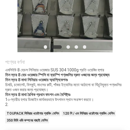
অনুরোধ
করুন
SITEMAP
গোপনীয়তা
নীতি
পণ্যের বর্ণনা
এমসিইউ 8 হেডস লিনিয়ার ওয়েজার SUS 304 1000g প্রতি ওয়েজিং হুপার
তিন স্তর 8 হেড ওয়েজার স্পিসি বা ক্রাস্পি পণ্যগুলির দ্রুত ওজনের জন্য প্রযোজ্য
তিন স্তর 8 মাথা লিনিয়ার ওয়েজার অ্যাপ্লিকেশনঃ
চিমচি, চকোলেট, বিস্কুট, মাংসের রুটি, পাঁজর ইত্যাদির মতো আঠালো বা খিঁচুনিযুক্ত পণ্যগুলির
দ্রুত ওজন করার জন্য প্রযোজ্য।
তিন স্তর 8 মাথা রৈখিক প্রধান ফাংশন এবং বৈশিষ্ট্যঃ
1৩-স্তরীয় হপার ডিজাইন কার্যকরভাবে উৎপাদন স্থান সংরক্ষণ করতে।
2.
TOUPACK লিনিয়ার ওয়েইগার প্যাকিং মেশিন
120 পি / এম লিনিয়ার ওয়েইগার প্যাকিং মেশিন
350 মিমি ওডি কম্পনের বাছাই মেশিন