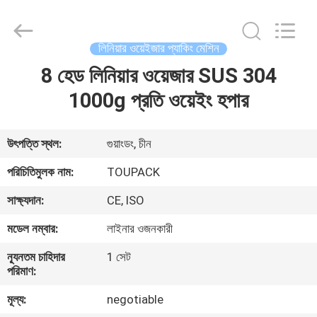
TOUPACK
INTELLIGENT
EQUIPMENT
CO.,
LTD.
লিনিয়ার ওয়েইজার প্যাকিং মেশিন
All
Rights
Reserved.
8 হেড লিনিয়ার ওয়েজার SUS 304
বাড়ি
1000g প্রতি ওয়েইং হপার
পণ্য
উৎপত্তি স্থল:
গুয়াংডং, চীন
আমাদের
পরিচিতিমুলক নাম:
TOUPACK
সম্পর্কে
সাক্ষ্যদান:
CE, ISO
মডেল নম্বার:
লাইনার ওজনকারী
ফ্যাক্টরি
ন্যূনতম চাহিদার
1 সেট
ট্যুর
পরিমাণ:
মূল্য:
negotiable
মান