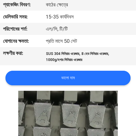
প্যাকেজিং বিবরণ:
কাঠের ক্ষেত্রে
নিয়ন্ত্রণ
ডেলিভারি সময়:
15-35 কার্যদিবস
আমাদের
পরিশোধের শর্ত:
এল/সি, টি/টি
সাথে
যোগানের ক্ষমতা:
প্রতি মাসে 50 সেট
যোগাযোগ
লক্ষণীয় করা:
,
,
SUS 304 লিনিয়ার ওয়েজার
8 হেড লিনিয়ার ওয়েজার
করুন
1000g/হপার লিনিয়ার ওয়েজার
খবর
ভালো দাম
মামলা
একটি
উদ্ধৃতি