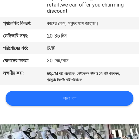
retail ,we can offer you charming
নিয়ন্ত্রণ
discount
প্যাকেজিং বিবরণ:
কাঠের কেস, সমুদ্রপথে জাহাজ।
আমাদের
ডেলিভারি সময়:
20-35 দিন
সাথে
যোগাযোগ
পরিশোধের শর্ত:
টি/টি
করুন
যোগানের ক্ষমতা:
30 সেট/মাস
লক্ষণীয় করা:
,
,
60p/M বাটি পরিবাহক
স্টেইনলেস স্টীল 304 বাটি পরিবাহক
খবর
গ্রানুয়ার লিফটিং বাটি পরিবাহক
মামলা
ভালো দাম
একটি
উদ্ধৃতি