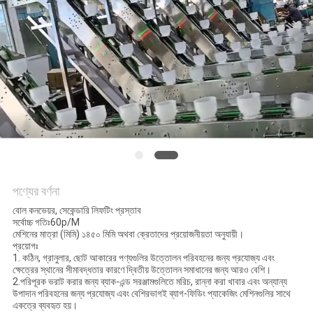
অনুরোধ
করুন
SITEMAP
গোপনীয়তা
নীতি
পণ্যের বর্ণনা
বোল কনভেয়র, সেকেন্ডারি লিফটিং প্রস্তাব
সর্বোচ্চ গতিঃ60p/M
মেশিনের মাত্রা (মিমি) ১৪৫০ মিমি অথবা ক্রেতাদের প্রয়োজনীয়তা অনুযায়ী।
প্রয়োগঃ
1. কঠিন, গ্রানুলার, ছোট আকারের পণ্যগুলির উত্তোলন পরিবহনের জন্য প্রযোজ্য এবং
ক্ষেত্রের স্থানের সীমাবদ্ধতার কারণে দ্বিতীয় উত্তোলন সমাধানের জন্য আরও বেশি।
2.পরিপূরক ভরাট করার জন্য ব্যাক-এন্ড সরঞ্জামগুলিতে মরিচ, রান্না করা খাবার এবং অন্যান্য
উপাদান পরিবহনের জন্য প্রযোজ্য এবং বেশিরভাগই ব্যাগ-ফিডিং প্যাকেজিং মেশিনগুলির সাথে
একত্রে ব্যবহৃত হয়।