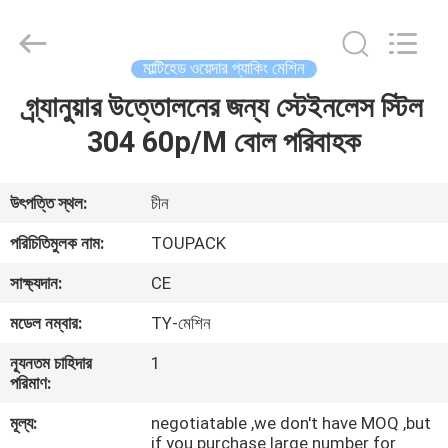
TOUPACK
INTELLIGENT
EQUIPMENT
CO.,
LTD.
মাল্টিহেড ওয়েদার প্যাকিং মেশিন
All
Rights
Reserved.
গ্র্যানুয়ার উত্তোলনের জন্য স্টেইনলেস স্টিল
বাড়ি
304 60p/M বোল পরিবাহক
পণ্য
উৎপত্তি স্থল:
চীন
আমাদের
পরিচিতিমুলক নাম:
TOUPACK
সম্পর্কে
সাক্ষ্যদান:
CE
মডেল নম্বার:
TY-মেশিন
ফ্যাক্টরি
ন্যূনতম চাহিদার
1
ট্যুর
পরিমাণ:
মূল্য:
negotiatable ,we don't have MOQ ,but
মান
if you purchase large number for