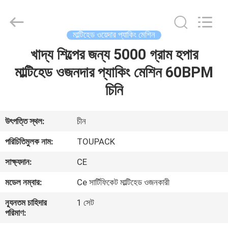
TOUPACK
INTELLIGENT
EQUIPMENT
CO.,
LTD.
মাল্টিহেড ওয়েদার প্যাকিং মেশিন
All
Rights
Reserved.
খাদ্য শিল্পের জন্য 5000 গ্রাম হপার
বাড়ি
মাল্টিহেড ওজনদার প্যাকিং মেশিন 60BPM
পণ্য
চিনি
আমাদের
উৎপত্তি স্থল:
চীন
সম্পর্কে
পরিচিতিমুলক নাম:
TOUPACK
সাক্ষ্যদান:
CE
ফ্যাক্টরি
মডেল নম্বার:
Ce সার্টিফিকেট মাল্টিহেড ওজনকারী
ট্যুর
ন্যূনতম চাহিদার
1 সেট
পরিমাণ:
মান