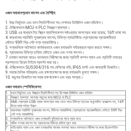
ওজন সমাধান
প্রধান ফাংশন এবং বৈশিষ্ট্য:
1. উচ্চ নির্ভুলতা এবং ভাল স্থিতিশীলতা সহ পেশাদার ডিজিটাল ওজন মডিউল।
2. ঐচ্ছিকভাবে MCU বা PLC নিয়ন্ত্রণ ব্যবস্থা।
3. USB এর মাধ্যমে টাচ স্ক্রিন অ্যাপ্লিকেশন সফ্টওয়্যার আপগ্রেড করা হয়েছে; 16টি ভাষা সহ
4. কারখানার পরামিতি পুনরুদ্ধার ফাংশন; বিভিন্ন প্যারামিটার প্রোগ্রামের প্রয়োজনীয়তা
মেটাতে 99টি প্রি-সেট পণ্য প্যারামিটার।
5. পণ্যগুলিকে আটকাতে কার্যকরভাবে ওজন হপারগুলি পর্যায়ক্রমে স্রাব করতে সক্ষম।
6. গ্রাহকদের বিভিন্ন চাহিদা মেটাতে ওজন এবং গণনা ফাংশন।
7. চলমান অবস্থা আরও ভালভাবে নিরীক্ষণের জন্য প্রতিটি কম্পন প্যান এবং প্রতিটি হপারের
প্রশস্ততা রিয়েল টাইমে প্রদর্শন করা হয়।
8. ঐচ্ছিকভাবে SUS304/316 সহ মেশিনের বডি; IP65 ডাস্ট এবং জলরোধী ডিজাইন।
9. সহজে দৈনিক পরিষ্কার এবং রক্ষণাবেক্ষণের জন্য হপারগুলি খুলতে সক্ষম।
10. মডুলার ডিজাইন সহ সহজ রক্ষণাবেক্ষণ এবং খরচ সাশ্রয়।
ওজন সমাধান স্পেসিফিকেশন:
1.
মহান নির্ভুলতা এবং উজ্জ্বল স্থিতিশীলতা সহ বিশেষজ্ঞ ডিজিটাল ওজন মডিউল
2.
নিয়ন্ত্রণ ব্যবস্থা: আপনার পছন্দের জন্য MCU বা PLC
3.
HMI প্রোগ্রাম USB দ্বারা আপগ্রেড করা যেতে পারে বিভিন্ন স্তরের অনুমোদিত অ্যাক্সেস সহ, 16টি
ভিন্ন ভাষা পর্যন্ত বিকল্প
4.
কারখানার পরামিতি পুনরুদ্ধার ফাংশন, বিভিন্ন প্যারামিটার প্রোগ্রামের প্রয়োজনীয়তা মেটাতে 99টি প্রি-
সেট পণ্য প্যারামিটার
5.
পণ্যগুলিকে আটকাতে ওজন হপারগুলি বুদ্ধিমানের সাথে স্রাব করে
6.
সঠিক গণনার ফাংশন সহ গ্রাহকদের বিভিন্ন চাহিদা পূরণ করা
7.
ভাইব্রেটর প্যান এবং ওজন হপারগুলির কাজের অবস্থা আরও ভালভাবে নিরীক্ষণের জন্য রিয়েল-টাইম