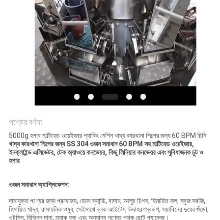
অনুরোধ
করুন
SITEMAP
গোপনীয়তা
নীতি
পণ্যের বর্ণনা
5000g হপার মাল্টিহেড ওয়েইজার প্যাকিং মেশিন খাদ্য কারখানা শিল্পের জন্য 60 BPM চিনি
খাদ্য কারখানা শিল্পের জন্য SS 304 ওজন সমাধান 60 BPM সহ মাল্টিহেড ওয়েইজার,
ইনক্লাইন্ড এলিভেটর, টেক অ্যাওয়ে কনভেয়র, কিছু লিনিয়ার কনভেয়র এবং সুবিধাজনক চুট ও
হপার
ওজন সমাধান অ্যাপ্লিকেশন:
দানাযুক্ত পণ্যের জন্য প্রযোজ্য, যেমন ক্যান্ডি, বাদাম, আলুর চিপস, হিমায়িত ফল, সবুজ সবজি,
হিমায়িত খাদ্য, রাসায়নিক ওষুধ, সেইসাথে ব্লক আইটেম, উদাহরণস্বরূপ, সয়াবিনের দুধের গুঁড়ো,
ওটমিল, বিভিন্ন দানা, স্ন্যাক ফুড এবং অন্যান্য পণ্যের পৃথক ছোট প্যাকেজ।