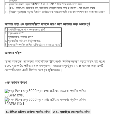
ডিসপ্লে
8.
স্কেলের প্রধান ফ্রেম SUS304 বা SUS316 দিয়ে তৈরি করা যেতে পারে
9.
IP65 ডাস্ট এবং জলরোধী সহ, জল দিয়ে পরিষ্কার করার জন্য হপারগুলি খোলা রাখতে সক্ষম
10.
নিয়ন্ত্রণ ব্যবস্থার মডুলার ডিজাইন ওয়েইজারকে আরও সাশ্রয়ী এবং রক্ষণাবেক্ষণ করা সহজ করে তোলে
আপনার পণ্য এবং প্রয়োজনীয়তা সম্পর্কে আরও জানা আমাদের জন্য গুরুত্বপূর্ণ:
1.
আপনি কি ধরনের পণ্য ওজন করতে চান?
2.
লক্ষ্য ওজন কত?
3.
স্থানীয়ভাবে ভোল্টেজ কত?
4.
প্রয়োজনীয় গতি এবং নির্ভুলতা কত?
5.
আপনার কি প্যাকিং মেশিন, এলিভেটর বা কনভেয়র আছে?
আমাদের শক্তি
:
আমরা আমাদের গ্রাহকদের কাস্টমাইজড ইন্টিগ্রেশন সিস্টেম সরবরাহ করতে সক্ষম, যার মধ্যে
ওজন, প্যাকেজিং, পরিবহন এবং সনাক্তকরণ সরঞ্জাম অন্তর্ভুক্ত। এবং আপনার জন্য একটি
কোম্পানি থেকে একটি সিস্টেম কেনা খুব সুবিধাজনক।
ওজন সমাধান বিবরণ:
50 বিপিএম মাল্টিহেড ওয়েইগার প্যাকিং মেশিন
2.5L স্বয়ংক্রিয় ওজন প্যাকিং মেশিন