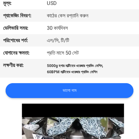
মূল্য:
USD
নিয়ন্ত্রণ
প্যাকেজিং বিবরণ:
কাঠের কেস রপ্তানি করুন
আমাদের
ডেলিভারি সময়:
30 কার্যদিবস
সাথে
পরিশোধের শর্ত:
এল/সি, টি/টি
যোগাযোগ
যোগানের ক্ষমতা:
প্রতি মাসে 50 সেট
করুন
লক্ষণীয় করা:
,
5000g হপার মাল্টিহেড ওয়েজার প্যাকিং মেশিন
60BPM মাল্টিহেড ওয়েজার প্যাকিং মেশিন
খবর
ভালো দাম
মামলা
একটি
উদ্ধৃতি