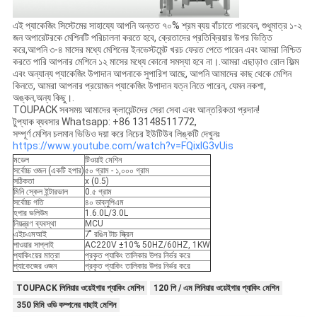
এই প্যাকেজিং সিস্টেমের সাহায্যে আপনি অন্তত ৭০% শ্রম ব্যয় বাঁচাতে পারবেন, শুধুমাত্র ১-২
জন অপারেটরকে মেশিনটি পরিচালনা করতে হবে, ক্রেতাদের প্রতিক্রিয়ার উপর ভিত্তি
করে,আপনি ৩-৪ মাসের মধ্যে মেশিনের ইনভেস্টমেন্ট খরচ ফেরত পেতে পারেন এবং আমরা নিশ্চিত
করতে পারি আপনার মেশিনে ১২ মাসের মধ্যে কোনো সমস্যা হবে না।.আমরা এছাড়াও রোল ফিল্ম
এবং অন্যান্য প্যাকেজিং উপাদান আপনাকে সুপারিশ আছে, আপনি আমাদের কাছ থেকে মেশিন
কিনতে, আমরা আপনার প্রয়োজন প্যাকেজিং উপাদান যত্ন নিতে পারেন, যেমন নকশা,
অঙ্কন,অন্য কিছু।.
TOUPACK সবসময় আমাদের ক্লায়েন্টদের সেরা সেবা এবং আন্তরিকতা প্রদান!
টুপ্যাক ব্যবসার Whatsapp: +86 13148511772,
সম্পূর্ণ মেশিন চলমান ভিডিও দয়া করে নিচের ইউটিউব লিঙ্কটি দেখুনঃ
https://www.youtube.com/watch?v=FQixlG3vUis
মডেল
টিওয়াই মেশিন
সর্বোচ্চ ওজন (একটি হপার)
৫০ গ্রাম - ১,০০০ গ্রাম
সঠিকতা
x (0.5)
মিনি স্কেল ইন্টারভাল
0.৫ গ্রাম
সর্বোচ্চ গতি
৪০ ডাব্লুপিএম
হপার ভলিউম
1.6.0L/3.0L
নিয়ন্ত্রণ ব্যবস্থা
MCU
এইচএমআই
7 ̊ রঙিন টাচ স্ক্রিন
পাওয়ার সাপ্লাই
AC220V ±10% 50HZ/60HZ, 1KW
প্যাকিংয়ের মাত্রা
প্রকৃত প্যাকিং তালিকার উপর নির্ভর করে
প্যাকেজের ওজন
প্রকৃত প্যাকিং তালিকার উপর নির্ভর করে
TOUPACK লিনিয়ার ওয়েইগার প্যাকিং মেশিন
120 পি / এম লিনিয়ার ওয়েইগার প্যাকিং মেশিন
350 মিমি ওডি কম্পনের বাছাই মেশিন