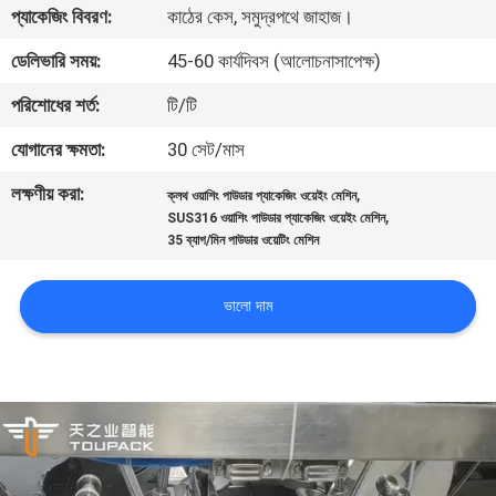
প্যাকেজিং বিবরণ:
কাঠের কেস, সমুদ্রপথে জাহাজ।
নিয়ন্ত্রণ
ডেলিভারি সময়:
45-60 কার্যদিবস (আলোচনাসাপেক্ষ)
আমাদের
পরিশোধের শর্ত:
টি/টি
সাথে
যোগানের ক্ষমতা:
30 সেট/মাস
যোগাযোগ
লক্ষণীয় করা:
,
ক্লথ ওয়াশিং পাউডার প্যাকেজিং ওয়েইং মেশিন
করুন
,
SUS316 ওয়াশিং পাউডার প্যাকেজিং ওয়েইং মেশিন
35 ব্যাগ/মিন পাউডার ওয়েটিং মেশিন
খবর
ভালো দাম
মামলা
একটি
উদ্ধৃতি