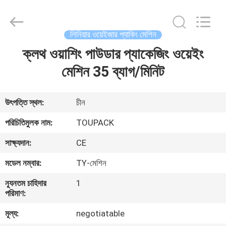
TOUPACK
INTELLIGENT
EQUIPMENT
CO.,
LTD.
লিনিয়ার ওয়েইজার প্যাকিং মেশিন
All
Rights
Reserved.
ক্লথ ওয়াশিং পাউডার প্যাকেজিং ওয়েইং
বাড়ি
মেশিন 35 ব্যাগ/মিনিট
পণ্য
উৎপত্তি স্থল:
চীন
আমাদের
পরিচিতিমুলক নাম:
TOUPACK
সম্পর্কে
সাক্ষ্যদান:
CE
মডেল নম্বার:
TY-মেশিন
ফ্যাক্টরি
ন্যূনতম চাহিদার
1
ট্যুর
পরিমাণ:
মূল্য:
negotiatable
মান