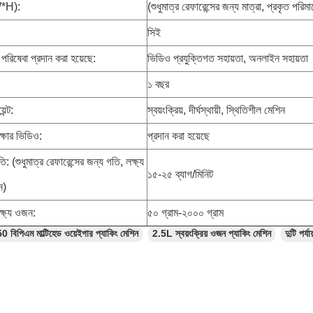
W*H):
(শুধুমাত্র রেফারেন্সের জন্য মাত্রা, প্রকৃত পরি
:
সিই
 পরিষেবা প্রদান করা হয়েছে:
ভিডিও প্রযুক্তিগত সহায়তা, অনলাইন সহায়তা
১ বছর
েন্ট:
স্বয়ংক্রিয়, দীর্ঘস্থায়ী, স্থিতিশীল মেশিন
ীক্ষার ভিডিও:
প্রদান করা হয়েছে
ি: (শুধুমাত্র রেফারেন্সের জন্য গতি, লক্ষ্য
১৫-২৫ ব্যাগ/মিনিট
ন)
ক্ষ্য ওজন:
৫০ গ্রাম-২০০০ গ্রাম
0 বিপিএম মাল্টিহেড ওয়েইগার প্যাকিং মেশিন
2.5L স্বয়ংক্রিয় ওজন প্যাকিং মেশিন
দুটি পর্য