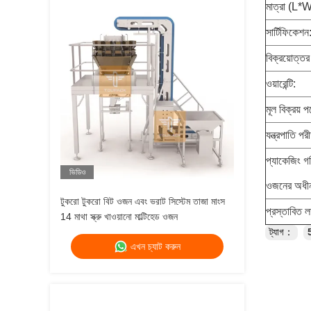
মাত্রা (L*
সার্টিফিকেশন
বিক্রয়োত্তর
ওয়ারেন্টি:
মূল বিক্রয় পয়
যন্ত্রপাতি পর
প্যাকেজিং গত
ভিডিও
ওজনের অধী
টুকরো টুকরো বিট ওজন এবং ভরাট সিস্টেম তাজা মাংস
প্রস্তাবিত ল
14 মাথা স্ক্রু খাওয়ানো মাল্টিহেড ওজন
ট্যাগ：
5
এখন চ্যাট করুন