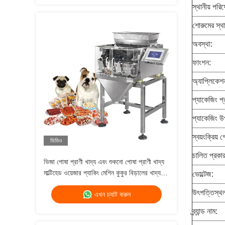
স্থানীয় পরিষ
শোরুমের স্থ
অবস্থা:
ফাংশন:
অ্যাপ্লিকেশ
প্যাকেজিং প্
প্যাকেজিং উ
স্বয়ংক্রিয় গ
ভিডিও
চালিত প্রকার
ভিজা পোষা প্রাণী খাদ্য এবং শুকনো পোষা প্রাণী খাদ্য
মাল্টিহেড ওয়েজার প্যাকিং মেশিন কুকুর বিড়ালের খাদ্য
ভোল্টেজ:
ওজন 120g 240g 400g 1kg ব্যাগ প্যাকিং মেশিন
উৎপত্তিস্থ
এখন চ্যাট করুন
ব্র্যান্ড নাম: