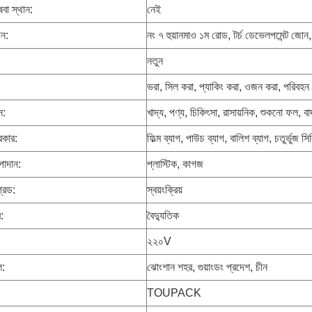
েবা স্থান:
নেই
ান:
নং ৭ হুয়ানমাও ১ম রোড, টর্চ ডেভেলপমেন্ট জোন,
নতুন
ভরা, সিল করা, প্যাকিং করা, ওজন করা, পরিবহন
ন:
খাদ্য, পণ্য, চিকিৎসা, রাসায়নিক, শুকনো ফল, বাদা
রকার:
ফিল্ম ব্যাগ, পাউচ ব্যাগ, বালিশ ব্যাগ, চতুর্ভুজ সি
পাদান:
প্লাস্টিক, কাগজ
্রেড:
স্বয়ংক্রিয়
:
বৈদ্যুতিক
২২০V
ল:
ঝোংশান শহর, গুয়াংডং প্রদেশ, চীন
TOUPACK