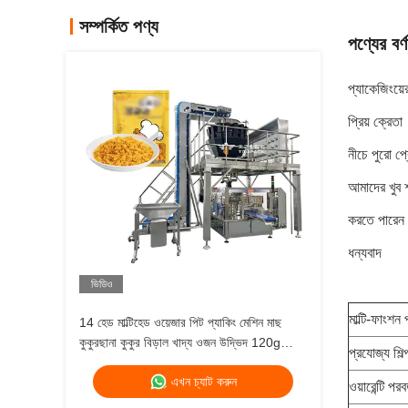
সম্পর্কিত পণ্য
পণ্যের বর্ণ
প্যাকেজিংয়ের
প্রিয় ক্রেতা
নীচে পুরো প
আমাদের খুব 
করতে পারে
ধন্যবাদ
ভিডিও
মাল্টি-ফাংশন
14 হেড মাল্টিহেড ওয়েজার পিট প্যাকিং মেশিন মাছ
কুকুরছানা কুকুর বিড়াল খাদ্য ওজন উদ্ভিদ 120g
প্রযোজ্য শিল্
240g 400g 1kg জিপলক প্যাকিং মেশিন
এখন চ্যাট করুন
ওয়ারেন্টি পরব