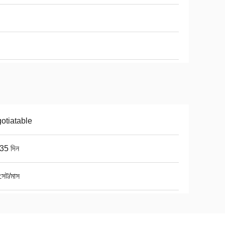
otiatable
35 দিন
সেট/মাস