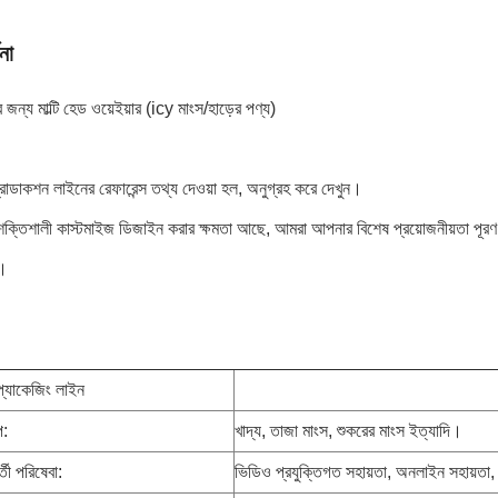
না
 জন্য মাল্টি হেড ওয়েইয়ার (icy মাংস/হাড়ের পণ্য)
্রোডাকশন লাইনের রেফারেন্স তথ্য দেওয়া হল, অনুগ্রহ করে দেখুন।
শক্তিশালী কাস্টমাইজ ডিজাইন করার ক্ষমতা আছে, আমরা আপনার বিশেষ প্রয়োজনীয়তা পূর
ন।
 প্যাকেজিং লাইন
প:
খাদ্য, তাজা মাংস, শুকরের মাংস ইত্যাদি।
র্তী পরিষেবা:
ভিডিও প্রযুক্তিগত সহায়তা, অনলাইন সহায়তা, 