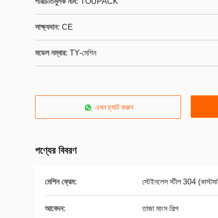
পরিচিতিমুলক নাম:
TOUPACK
সাক্ষ্যদান:
CE
মডেল নম্বার:
TY-মেশিন
এখন চ্যাট করুন
পণ্যের বিবরণ
মেশিন ফ্রেম:
স্টেইনলেস স্টীল 304 (কাস্টম
আবেদন:
তাজা মাংস শিল্প