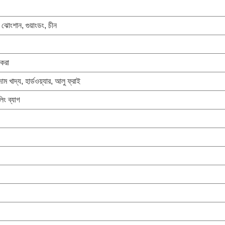
 ঝোংশান, গুয়াংডং, চীন
 করা
ম খাদ্য, হার্ডওয়্যার, আলু ফ্রাই
লিং ব্যাগ